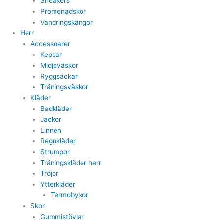
Sneakers
Promenadskor
Vandringskängor
Herr
Accessoarer
Kepsar
Midjeväskor
Ryggsäckar
Träningsväskor
Kläder
Badkläder
Jackor
Linnen
Regnkläder
Strumpor
Träningskläder herr
Tröjor
Ytterkläder
Termobyxor
Skor
Gummistövlar