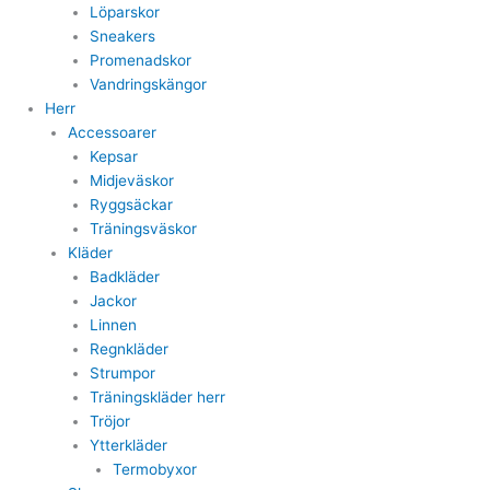
Löparskor
Sneakers
Promenadskor
Vandringskängor
Herr
Accessoarer
Kepsar
Midjeväskor
Ryggsäckar
Träningsväskor
Kläder
Badkläder
Jackor
Linnen
Regnkläder
Strumpor
Träningskläder herr
Tröjor
Ytterkläder
Termobyxor