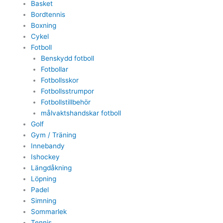
Basket
Bordtennis
Boxning
Cykel
Fotboll
Benskydd fotboll
Fotbollar
Fotbollsskor
Fotbollsstrumpor
Fotbollstillbehör
målvaktshandskar fotboll
Golf
Gym / Träning
Innebandy
Ishockey
Längdåkning
Löpning
Padel
Simning
Sommarlek
Tennis