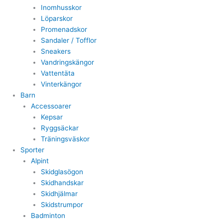
Inomhusskor
Löparskor
Promenadskor
Sandaler / Tofflor
Sneakers
Vandringskängor
Vattentäta
Vinterkängor
Barn
Accessoarer
Kepsar
Ryggsäckar
Träningsväskor
Sporter
Alpint
Skidglasögon
Skidhandskar
Skidhjälmar
Skidstrumpor
Badminton