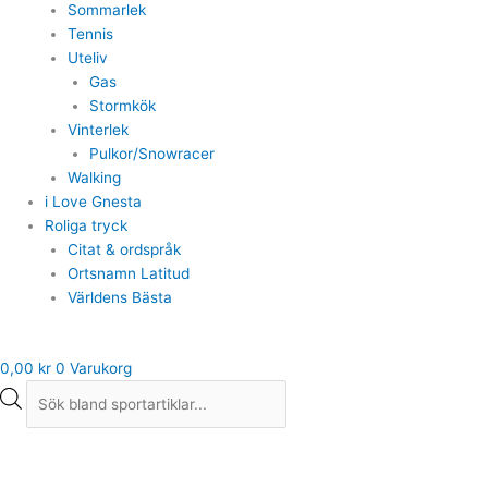
Sommarlek
Tennis
Uteliv
Gas
Stormkök
Vinterlek
Pulkor/Snowracer
Walking
i Love Gnesta
Roliga tryck
Citat & ordspråk
Ortsnamn Latitud
Världens Bästa
0,00
kr
0
Varukorg
Uhlsport
Målvaktshandskar