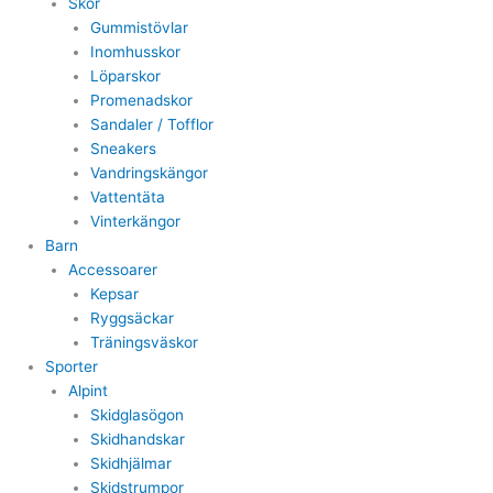
Skor
Gummistövlar
Inomhusskor
Löparskor
Promenadskor
Sandaler / Tofflor
Sneakers
Vandringskängor
Vattentäta
Vinterkängor
Barn
Accessoarer
Kepsar
Ryggsäckar
Träningsväskor
Sporter
Alpint
Skidglasögon
Skidhandskar
Skidhjälmar
Skidstrumpor