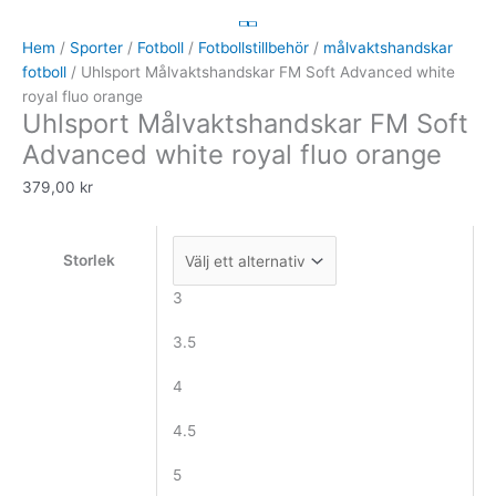
FM
Soft
Hem
/
Sporter
/
Fotboll
/
Fotbollstillbehör
/
målvaktshandskar
Advanced
fotboll
/ Uhlsport Målvaktshandskar FM Soft Advanced white
white
royal fluo orange
Uhlsport Målvaktshandskar FM Soft
royal
fluo
Advanced white royal fluo orange
orange
379,00
kr
mängd
Storlek
3
3.5
4
4.5
5