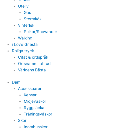
Uteliv
Gas
Stormkök
Vinterlek
Pulkor/Snowracer
Walking
i Love Gnesta
Roliga tryck
Citat & ordspråk
Ortsnamn Latitud
Världens Bästa
Dam
Accessoarer
Kepsar
Midjeväskor
Ryggsäckar
Träningsväskor
Skor
Inomhusskor