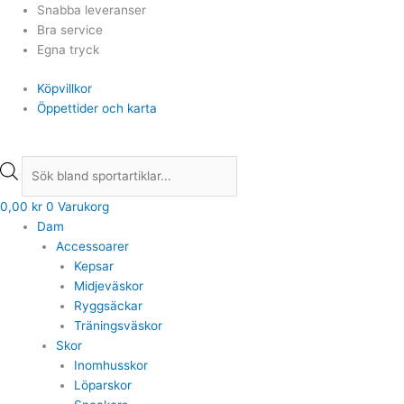
Hoppa
Products
Products
Snabba leveranser
till
search
search
Bra service
innehåll
Egna tryck
Köpvillkor
Öppettider och karta
0,00
kr
0
Varukorg
Dam
Accessoarer
Kepsar
Midjeväskor
Ryggsäckar
Träningsväskor
Skor
Inomhusskor
Löparskor