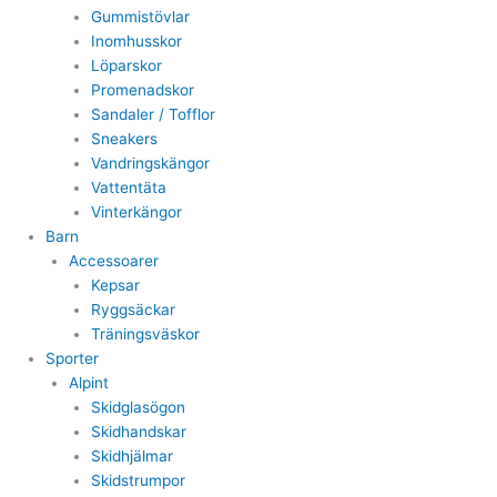
Gummistövlar
Inomhusskor
Löparskor
Promenadskor
Sandaler / Tofflor
Sneakers
Vandringskängor
Vattentäta
Vinterkängor
Barn
Accessoarer
Kepsar
Ryggsäckar
Träningsväskor
Sporter
Alpint
Skidglasögon
Skidhandskar
Skidhjälmar
Skidstrumpor