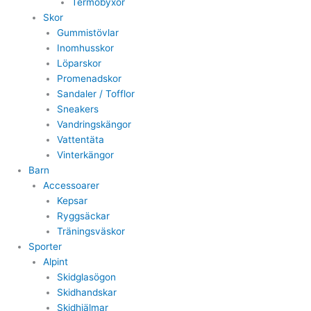
Termobyxor
Skor
Gummistövlar
Inomhusskor
Löparskor
Promenadskor
Sandaler / Tofflor
Sneakers
Vandringskängor
Vattentäta
Vinterkängor
Barn
Accessoarer
Kepsar
Ryggsäckar
Träningsväskor
Sporter
Alpint
Skidglasögon
Skidhandskar
Skidhjälmar