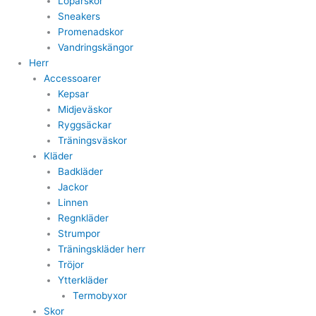
Löparskor
Sneakers
Promenadskor
Vandringskängor
Herr
Accessoarer
Kepsar
Midjeväskor
Ryggsäckar
Träningsväskor
Kläder
Badkläder
Jackor
Linnen
Regnkläder
Strumpor
Träningskläder herr
Tröjor
Ytterkläder
Termobyxor
Skor