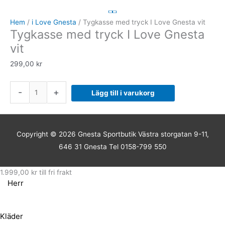
med
tryck
Hem
/
i Love Gnesta
/ Tygkasse med tryck I Love Gnesta vit
Tygkasse med tryck I Love Gnesta
I
Love
vit
Gnesta
299,00
kr
vit
mängd
-
+
Lägg till i varukorg
Copyright © 2026
Gnesta Sportbutik
Västra storgatan 9-11,
646 31 Gnesta Tel 0158-799 550
1.999,00
kr
till fri frakt
Herr
Kläder