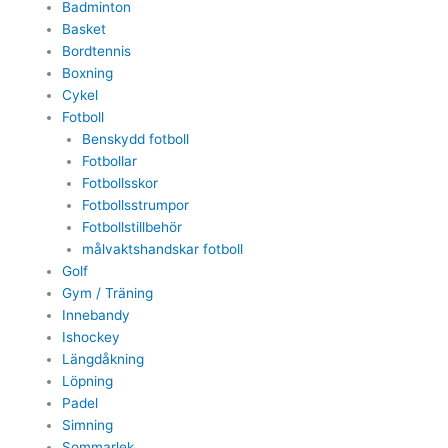
Badminton
Basket
Bordtennis
Boxning
Cykel
Fotboll
Benskydd fotboll
Fotbollar
Fotbollsskor
Fotbollsstrumpor
Fotbollstillbehör
målvaktshandskar fotboll
Golf
Gym / Träning
Innebandy
Ishockey
Längdåkning
Löpning
Padel
Simning
Sommarlek