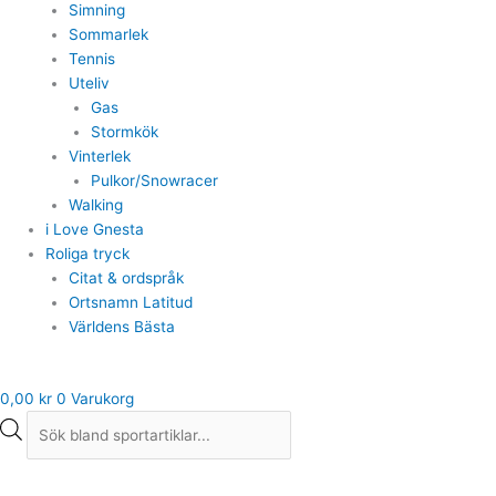
Simning
Sommarlek
Tennis
Uteliv
Gas
Stormkök
Vinterlek
Pulkor/Snowracer
Walking
i Love Gnesta
Roliga tryck
Citat & ordspråk
Ortsnamn Latitud
Världens Bästa
0,00
kr
0
Varukorg
Tygkasse