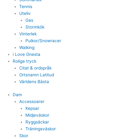
Tennis
Uteliv
Gas
Stormkök
Vinterlek
Pulkor/Snowracer
Walking
i Love Gnesta
Roliga tryck
Citat & ordspråk
Ortsnamn Latitud
Världens Bästa
Dam
Accessoarer
Kepsar
Midjeväskor
Ryggsäckar
Träningsväskor
Skor