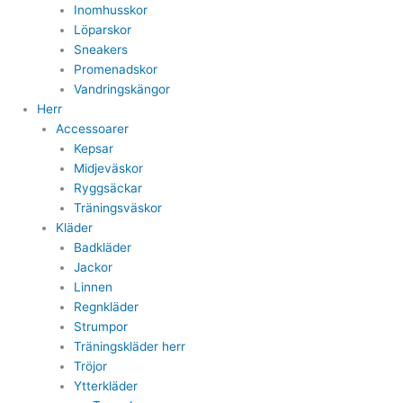
Inomhusskor
Löparskor
Sneakers
Promenadskor
Vandringskängor
Herr
Accessoarer
Kepsar
Midjeväskor
Ryggsäckar
Träningsväskor
Kläder
Badkläder
Jackor
Linnen
Regnkläder
Strumpor
Träningskläder herr
Tröjor
Ytterkläder