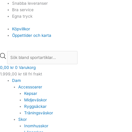
Hoppa
Products
Products
Snabba leveranser
till
search
search
Bra service
innehåll
Egna tryck
Köpvillkor
Öppettider och karta
0,00
kr
0
Varukorg
1.999,00
kr
till fri frakt
Dam
Accessoarer
Kepsar
Midjeväskor
Ryggsäckar
Träningsväskor
Skor
Inomhusskor