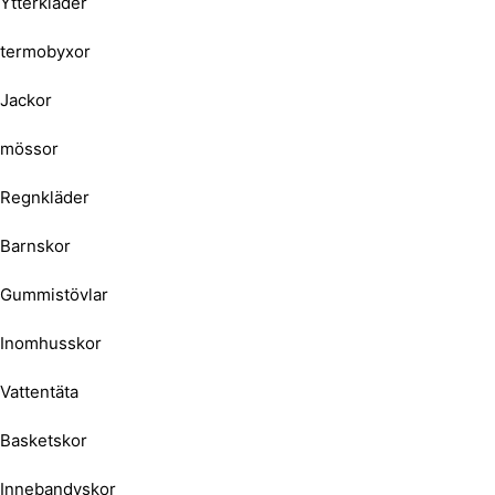
Ytterkläder
termobyxor
Jackor
mössor
Regnkläder
Barnskor
Gummistövlar
Inomhusskor
Vattentäta
Basketskor
Innebandyskor