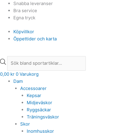
Hoppa
Products
Products
Snabba leveranser
till
search
search
Bra service
innehåll
Egna tryck
Köpvillkor
Öppettider och karta
0,00
kr
0
Varukorg
Dam
Accessoarer
Kepsar
Midjeväskor
Ryggsäckar
Träningsväskor
Skor
Inomhusskor