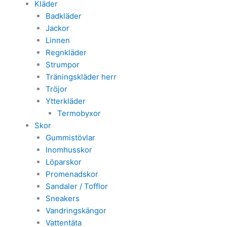
Kläder
Badkläder
Jackor
Linnen
Regnkläder
Strumpor
Träningskläder herr
Tröjor
Ytterkläder
Termobyxor
Skor
Gummistövlar
Inomhusskor
Löparskor
Promenadskor
Sandaler / Tofflor
Sneakers
Vandringskängor
Vattentäta