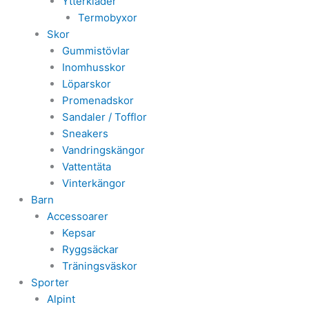
Ytterkläder
Termobyxor
Skor
Gummistövlar
Inomhusskor
Löparskor
Promenadskor
Sandaler / Tofflor
Sneakers
Vandringskängor
Vattentäta
Vinterkängor
Barn
Accessoarer
Kepsar
Ryggsäckar
Träningsväskor
Sporter
Alpint