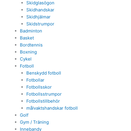
Skidglasögon
Skidhandskar
Skidhjälmar
Skidstrumpor
Badminton
Basket
Bordtennis
Boxning
Cykel
Fotboll
Benskydd fotboll
Fotbollar
Fotbollsskor
Fotbollsstrumpor
Fotbollstillbehör
målvaktshandskar fotboll
Golf
Gym / Träning
Innebandy