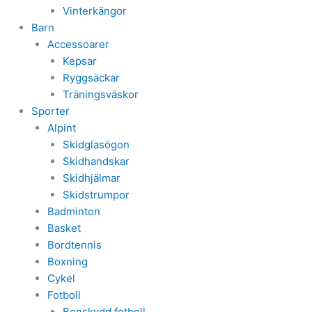
Vinterkängor
Barn
Accessoarer
Kepsar
Ryggsäckar
Träningsväskor
Sporter
Alpint
Skidglasögon
Skidhandskar
Skidhjälmar
Skidstrumpor
Badminton
Basket
Bordtennis
Boxning
Cykel
Fotboll
Benskydd fotboll