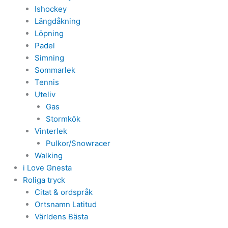
Ishockey
Längdåkning
Löpning
Padel
Simning
Sommarlek
Tennis
Uteliv
Gas
Stormkök
Vinterlek
Pulkor/Snowracer
Walking
i Love Gnesta
Roliga tryck
Citat & ordspråk
Ortsnamn Latitud
Världens Bästa