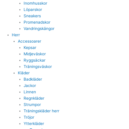
Inomhusskor
Löparskor
Sneakers
Promenadskor
Vandringskängor
Herr
Accessoarer
Kepsar
Midjeväskor
Ryggsäckar
Träningsväskor
Kläder
Badkläder
Jackor
Linnen
Regnkläder
Strumpor
Träningskläder herr
Tröjor
Ytterkläder