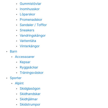
Gummistövlar
Inomhusskor
Löparskor
Promenadskor
Sandaler / Tofflor
Sneakers
Vandringskängor
Vattentäta
Vinterkängor
Barn
Accessoarer
Kepsar
Ryggsäckar
Träningsväskor
Sporter
Alpint
Skidglasögon
Skidhandskar
Skidhjälmar
Skidstrumpor