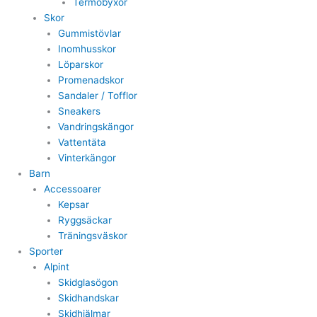
Termobyxor
Skor
Gummistövlar
Inomhusskor
Löparskor
Promenadskor
Sandaler / Tofflor
Sneakers
Vandringskängor
Vattentäta
Vinterkängor
Barn
Accessoarer
Kepsar
Ryggsäckar
Träningsväskor
Sporter
Alpint
Skidglasögon
Skidhandskar
Skidhjälmar