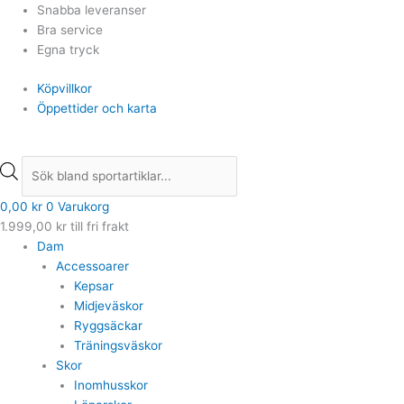
Hoppa
Products
Products
Snabba leveranser
till
search
search
Bra service
innehåll
Egna tryck
Köpvillkor
Öppettider och karta
0,00
kr
0
Varukorg
1.999,00
kr
till fri frakt
Dam
Accessoarer
Kepsar
Midjeväskor
Ryggsäckar
Träningsväskor
Skor
Inomhusskor