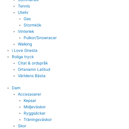
Tennis
Uteliv
Gas
Stormkök
Vinterlek
Pulkor/Snowracer
Walking
i Love Gnesta
Roliga tryck
Citat & ordspråk
Ortsnamn Latitud
Världens Bästa
Dam
Accessoarer
Kepsar
Midjeväskor
Ryggsäckar
Träningsväskor
Skor