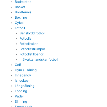
Badminton
Basket
Bordtennis
Boxning
Cykel
Fotboll
Benskydd fotboll
Fotbollar
Fotbollsskor
Fotbollsstrumpor
Fotbollstillbehör
målvaktshandskar fotboll
Golf
Gym / Träning
Innebandy
Ishockey
Längdåkning
Löpning
Padel
Simning
Sommarlek