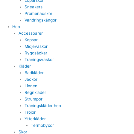
Löparskor
Sneakers
Promenadskor
Vandringskängor
Herr
Accessoarer
Kepsar
Midjeväskor
Ryggsäckar
Träningsväskor
Kläder
Badkläder
Jackor
Linnen
Regnkläder
Strumpor
Träningskläder herr
Tröjor
Ytterkläder
Termobyxor
Skor