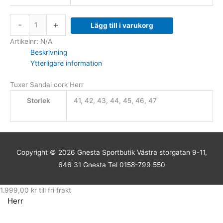
-
+
Lägg till i varukorg
Artikelnr:
N/A
Beskrivning
Ytterligare information
Tuxer Sandal cork Herr
Storlek
41, 42, 43, 44, 45, 46, 47
Copyright © 2026
Gnesta Sportbutik
Västra storgatan 9-11,
646 31 Gnesta Tel 0158-799 550
1.999,00
kr
till fri frakt
Herr