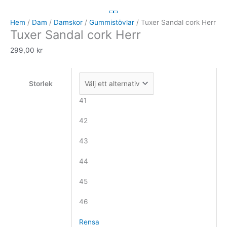
Sandal
cork
Hem
/
Dam
/
Damskor
/
Gummistövlar
/ Tuxer Sandal cork Herr
Tuxer Sandal cork Herr
Herr
mängd
299,00
kr
Storlek
41
42
43
44
45
46
Rensa