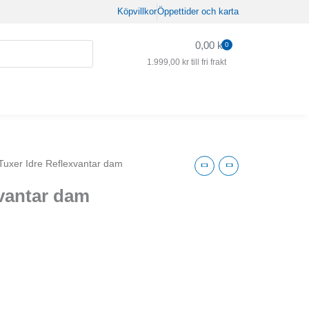
Köpvillkor
Öppettider och karta
0,00
kr
0
Varukorg
1.999,00
kr
till fri frakt
Tuxer Idre Reflexvantar dam
xvantar dam