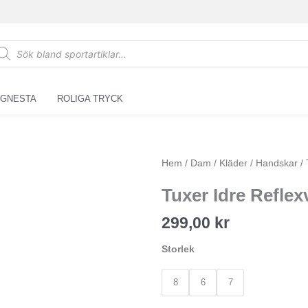
oducts
arch
 GNESTA
ROLIGA TRYCK
Tuxer
Hem
/
Dam
/
Kläder
/
Handskar
/ 
Idre
Tuxer Idre Refle
Reflexvantar
dam
299,00
kr
mängd
Storlek
8
6
7