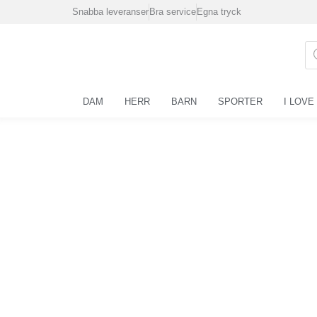
Hoppa
Snabba leveranser
Bra service
Egna tryck
till
innehåll
Pr
se
DAM
HERR
BARN
SPORTER
I LOVE