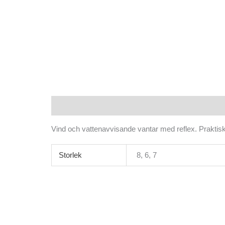
Beskrivning
Ytterligare information
Vind och vattenavvisande vantar med reflex. Praktis
Storlek
8, 6, 7