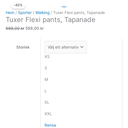
-40%
Flexi
ursprungliga
nuvarande
pants,
priset
priset
Hem
/
Sporter
/
Walking
/ Tuxer Flexi pants, Tapanade
Tuxer Flexi pants, Tapanade
Tapanade
var:
är:
mängd
999,00 kr.
599,00 kr.
999,00
kr
599,00
kr
Storlek
XS
S
M
L
XL
XXL
Rensa