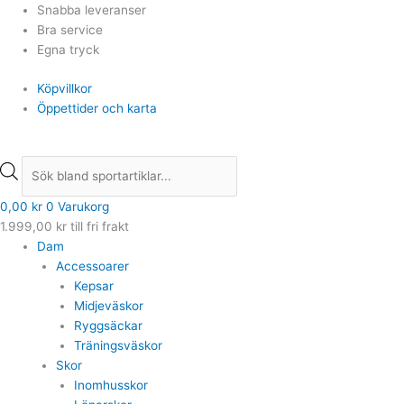
Hoppa
Products
Products
Snabba leveranser
till
search
search
Bra service
innehåll
Egna tryck
Köpvillkor
Öppettider och karta
0,00
kr
0
Varukorg
1.999,00
kr
till fri frakt
Dam
Accessoarer
Kepsar
Midjeväskor
Ryggsäckar
Träningsväskor
Skor
Inomhusskor