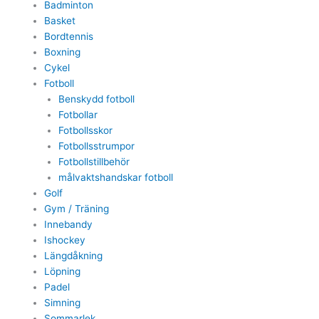
Badminton
Basket
Bordtennis
Boxning
Cykel
Fotboll
Benskydd fotboll
Fotbollar
Fotbollsskor
Fotbollsstrumpor
Fotbollstillbehör
målvaktshandskar fotboll
Golf
Gym / Träning
Innebandy
Ishockey
Längdåkning
Löpning
Padel
Simning
Sommarlek