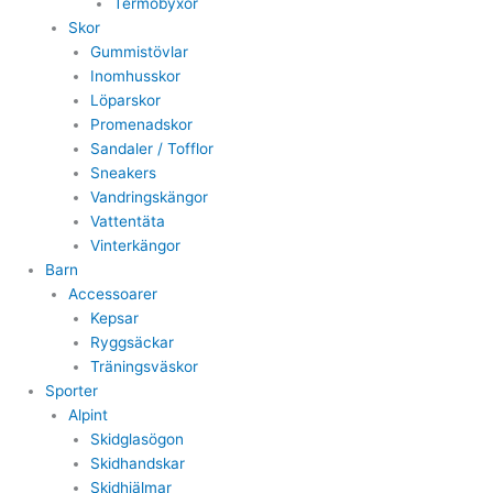
Termobyxor
Skor
Gummistövlar
Inomhusskor
Löparskor
Promenadskor
Sandaler / Tofflor
Sneakers
Vandringskängor
Vattentäta
Vinterkängor
Barn
Accessoarer
Kepsar
Ryggsäckar
Träningsväskor
Sporter
Alpint
Skidglasögon
Skidhandskar
Skidhjälmar