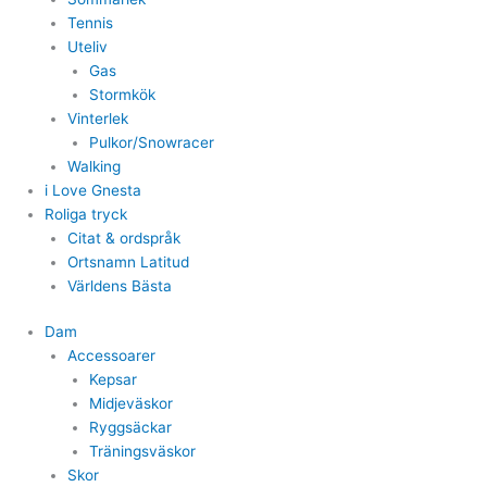
Tennis
Uteliv
Gas
Stormkök
Vinterlek
Pulkor/Snowracer
Walking
i Love Gnesta
Roliga tryck
Citat & ordspråk
Ortsnamn Latitud
Världens Bästa
Dam
Accessoarer
Kepsar
Midjeväskor
Ryggsäckar
Träningsväskor
Skor