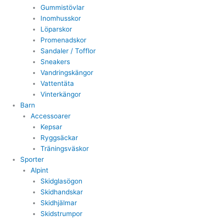
Gummistövlar
Inomhusskor
Löparskor
Promenadskor
Sandaler / Tofflor
Sneakers
Vandringskängor
Vattentäta
Vinterkängor
Barn
Accessoarer
Kepsar
Ryggsäckar
Träningsväskor
Sporter
Alpint
Skidglasögon
Skidhandskar
Skidhjälmar
Skidstrumpor