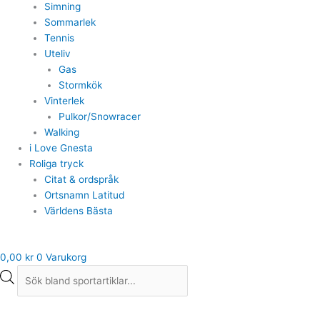
Simning
Sommarlek
Tennis
Uteliv
Gas
Stormkök
Vinterlek
Pulkor/Snowracer
Walking
i Love Gnesta
Roliga tryck
Citat & ordspråk
Ortsnamn Latitud
Världens Bästa
0,00
kr
0
Varukorg
Tuxer
Det
Det