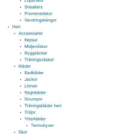
Löparskor
Sneakers
Promenadskor
Vandringskängor
Herr
Accessoarer
Kepsar
Midjeväskor
Ryggsäckar
Träningsväskor
Kläder
Badkläder
Jackor
Linnen
Regnkläder
Strumpor
Träningskläder herr
Tröjor
Ytterkläder
Termobyxor
Skor