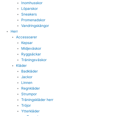
Inomhusskor
Löparskor
Sneakers
Promenadskor
Vandringskängor
Herr
Accessoarer
Kepsar
Midjeväskor
Ryggsäckar
Träningsväskor
Kläder
Badkläder
Jackor
Linnen
Regnkläder
Strumpor
Träningskläder herr
Tröjor
Ytterkläder