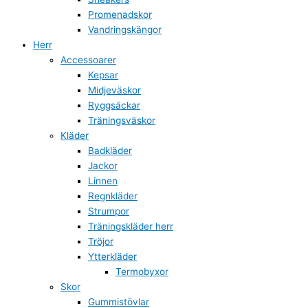
Promenadskor
Vandringskängor
Herr
Accessoarer
Kepsar
Midjeväskor
Ryggsäckar
Träningsväskor
Kläder
Badkläder
Jackor
Linnen
Regnkläder
Strumpor
Träningskläder herr
Tröjor
Ytterkläder
Termobyxor
Skor
Gummistövlar