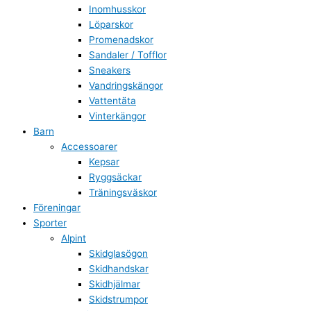
Inomhusskor
Löparskor
Promenadskor
Sandaler / Tofflor
Sneakers
Vandringskängor
Vattentäta
Vinterkängor
Barn
Accessoarer
Kepsar
Ryggsäckar
Träningsväskor
Föreningar
Sporter
Alpint
Skidglasögon
Skidhandskar
Skidhjälmar
Skidstrumpor