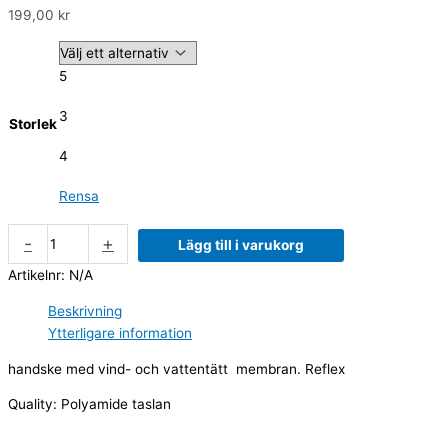
199,00
kr
5
3
Storlek
4
Rensa
-
+
Lägg till i varukorg
Artikelnr:
N/A
Beskrivning
Ytterligare information
handske med vind- och vattentätt membran. Reflex
Quality: Polyamide taslan