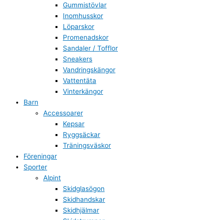
Gummistövlar
Inomhusskor
Löparskor
Promenadskor
Sandaler / Tofflor
Sneakers
Vandringskängor
Vattentäta
Vinterkängor
Barn
Accessoarer
Kepsar
Ryggsäckar
Träningsväskor
Föreningar
Sporter
Alpint
Skidglasögon
Skidhandskar
Skidhjälmar