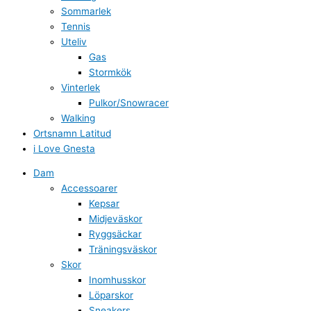
Sommarlek
Tennis
Uteliv
Gas
Stormkök
Vinterlek
Pulkor/Snowracer
Walking
Ortsnamn Latitud
i Love Gnesta
Dam
Accessoarer
Kepsar
Midjeväskor
Ryggsäckar
Träningsväskor
Skor
Inomhusskor
Löparskor
Sneakers