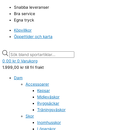
Hoppa
Tuxer
Products
Products
Snabba leveranser
till
Dundret
search
search
Bra service
innehåll
Junior
Egna tryck
gloves,
black
Köpvillkor
mängd
Öppettider och karta
0,00
kr
0
Varukorg
1.999,00
kr
till fri frakt
Dam
Accessoarer
Kepsar
Midjeväskor
Ryggsäckar
Träningsväskor
Skor
Inomhusskor
Löparskor