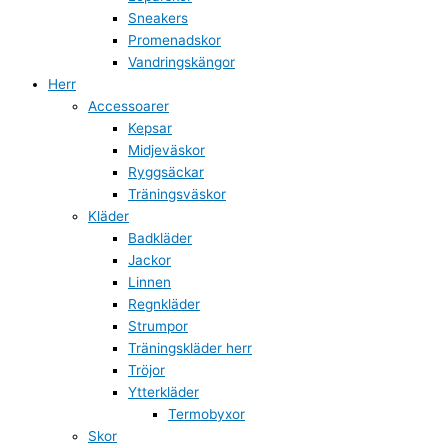
Sneakers
Promenadskor
Vandringskängor
Herr
Accessoarer
Kepsar
Midjeväskor
Ryggsäckar
Träningsväskor
Kläder
Badkläder
Jackor
Linnen
Regnkläder
Strumpor
Träningskläder herr
Tröjor
Ytterkläder
Termobyxor
Skor