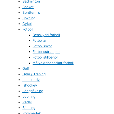
Badminton
Basket
Bordtennis
Boxning
Cykel
Fotboll
Benskydd fotboll
Fotbollar
Fotbollsskor
Fotbollsstrumpor
Fotbollstillbehör
målvaktshandskar fotboll
Golf
Gym / Träning
Innebandy
Ishockey
Längdåkning
Löpning
Padel
Simning
Sommarlek