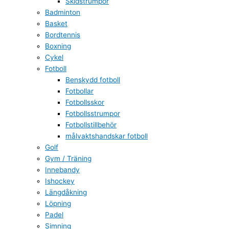
Skidstrumpor
Badminton
Basket
Bordtennis
Boxning
Cykel
Fotboll
Benskydd fotboll
Fotbollar
Fotbollsskor
Fotbollsstrumpor
Fotbollstillbehör
målvaktshandskar fotboll
Golf
Gym / Träning
Innebandy
Ishockey
Längdåkning
Löpning
Padel
Simning