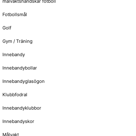
målvaktshandskar fotboll
Fotbollsmål
Golf
Gym / Träning
Innebandy
Innebandybollar
Innebandyglasögon
Klubbfodral
Innebandyklubbor
Innebandyskor
Målvakt