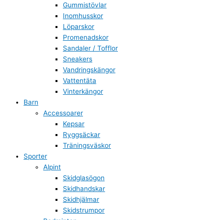
Gummistövlar
Inomhusskor
Löparskor
Promenadskor
Sandaler / Tofflor
Sneakers
Vandringskängor
Vattentäta
Vinterkängor
Barn
Accessoarer
Kepsar
Ryggsäckar
Träningsväskor
Sporter
Alpint
Skidglasögon
Skidhandskar
Skidhjälmar
Skidstrumpor