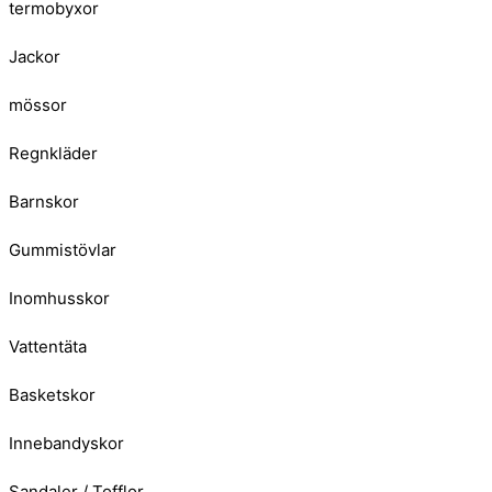
termobyxor
Jackor
mössor
Regnkläder
Barnskor
Gummistövlar
Inomhusskor
Vattentäta
Basketskor
Innebandyskor
Sandaler / Tofflor