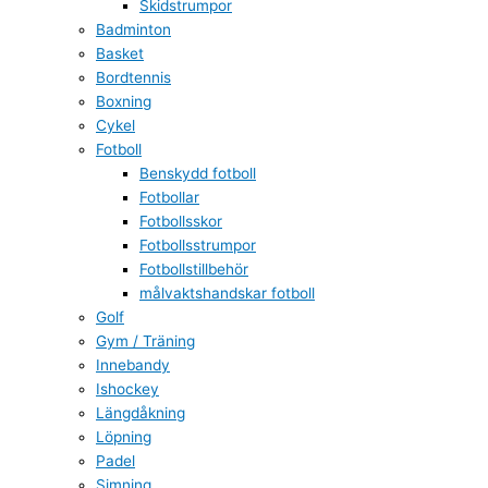
Skidstrumpor
Badminton
Basket
Bordtennis
Boxning
Cykel
Fotboll
Benskydd fotboll
Fotbollar
Fotbollsskor
Fotbollsstrumpor
Fotbollstillbehör
målvaktshandskar fotboll
Golf
Gym / Träning
Innebandy
Ishockey
Längdåkning
Löpning
Padel
Simning