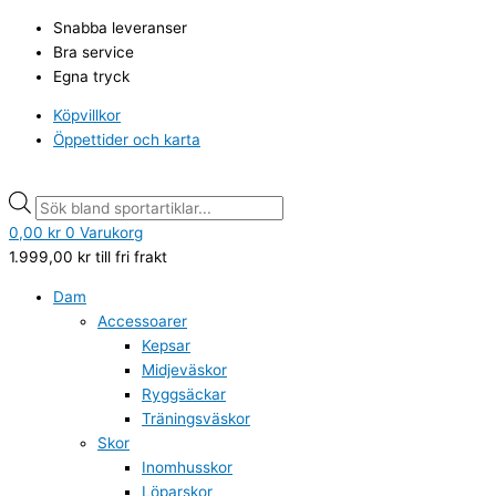
Hoppa
True
Products
Products
Snabba leveranser
till
North
search
search
Bra service
innehåll
fleceetröja,
Egna tryck
Navy
mängd
Köpvillkor
Öppettider och karta
0,00
kr
0
Varukorg
1.999,00
kr
till fri frakt
Dam
Accessoarer
Kepsar
Midjeväskor
Ryggsäckar
Träningsväskor
Skor
Inomhusskor
Löparskor