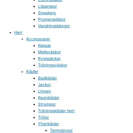
Löparskor
Sneakers
Promenadskor
Vandringskängor
Herr
Accessoarer
Kepsar
Midjeväskor
Ryggsäckar
Träningsväskor
Kläder
Badkläder
Jackor
Linnen
Regnkläder
Strumpor
Träningskläder herr
Tröjor
Ytterkläder
Termobyxor