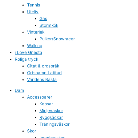
Tennis
Uteliv
Gas
Stormkök
Vinterlek
Pulkor/Snowracer
Walking
i Love Gnesta
Roliga tryck
Citat & ordspråk
Ortsnamn Latitud
Världens Bästa
Dam
Accessoarer
Kepsar
Midjeväskor
Ryggsäckar
Träningsväskor
Skor
Inomhusskor