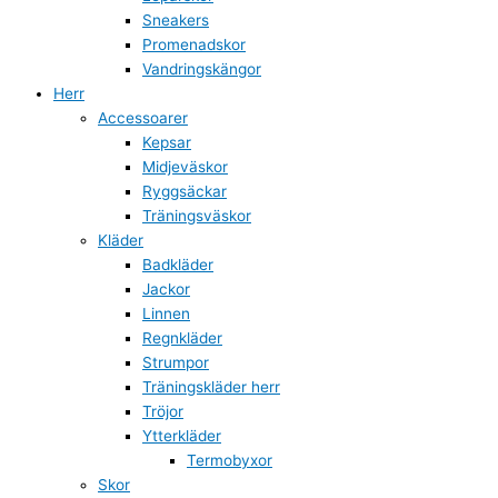
Sneakers
Promenadskor
Vandringskängor
Herr
Accessoarer
Kepsar
Midjeväskor
Ryggsäckar
Träningsväskor
Kläder
Badkläder
Jackor
Linnen
Regnkläder
Strumpor
Träningskläder herr
Tröjor
Ytterkläder
Termobyxor
Skor