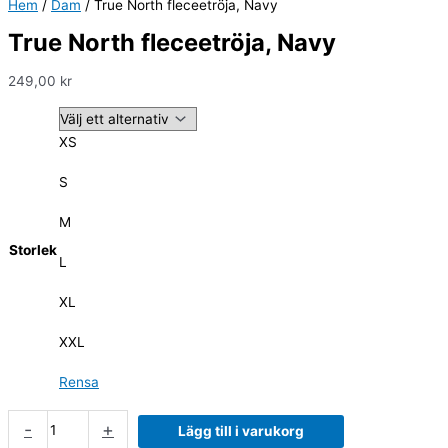
Hem
/
Dam
/ True North fleceetröja, Navy
True North fleceetröja, Navy
249,00
kr
XS
S
M
Storlek
L
XL
XXL
Rensa
-
+
Lägg till i varukorg