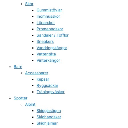
Skor
Gummistövlar
Inomhusskor
Löparskor
Promenadskor
Sandaler / Tofflor
Sneakers
Vandringskängor
Vattentäta
Vinterkängor
Barn
Accessoarer
Kepsar
Ryggsäckar
Träningsväskor
Sporter
Alpint
Skidglasögon
Skidhandskar
Skidhjälmar