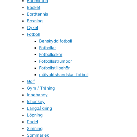
Badminton
Basket
Bordtennis
Boxning
Cykel
Fotboll
Benskydd fotboll
Fotbollar
Fotbollsskor
Fotbollsstrumpor
Fotbollstillbehör
målvaktshandskar fotboll
Golf
Gym / Träning
Innebandy
Ishockey
Längdåkning
Löpning
Padel
Simning
Sommarlek