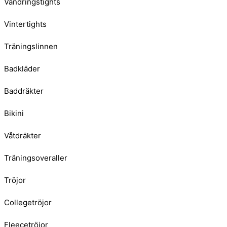
Vandringstights
Vintertights
Träningslinnen
Badkläder
Baddräkter
Bikini
Våtdräkter
Träningsoveraller
Tröjor
Collegetröjor
Fleecetröjor