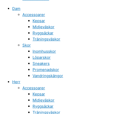
Dam
Accessoarer
Kepsar
Midjeväskor
Ryggsäckar
Träningsväskor
Skor
Inomhusskor
Löparskor
Sneakers
Promenadskor
Vandringskängor
Herr
Accessoarer
Kepsar
Midjeväskor
Ryggsäckar
Träningsväskor