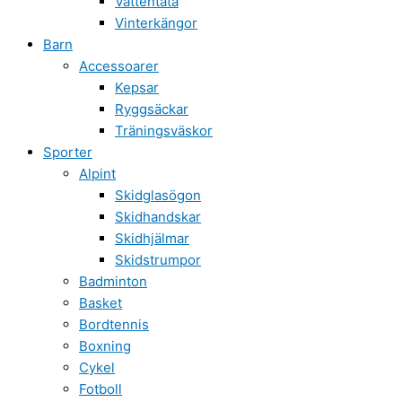
Vattentäta
Vinterkängor
Barn
Accessoarer
Kepsar
Ryggsäckar
Träningsväskor
Sporter
Alpint
Skidglasögon
Skidhandskar
Skidhjälmar
Skidstrumpor
Badminton
Basket
Bordtennis
Boxning
Cykel
Fotboll