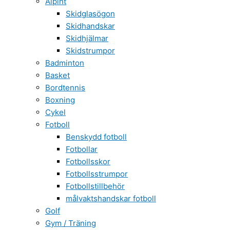
Alpint
Skidglasögon
Skidhandskar
Skidhjälmar
Skidstrumpor
Badminton
Basket
Bordtennis
Boxning
Cykel
Fotboll
Benskydd fotboll
Fotbollar
Fotbollsskor
Fotbollsstrumpor
Fotbollstillbehör
målvaktshandskar fotboll
Golf
Gym / Träning