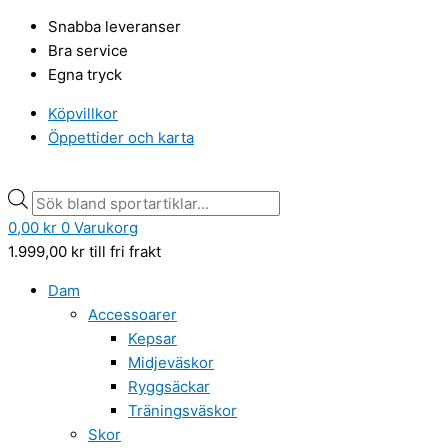
Hoppa
True
Products
Products
Snabba leveranser
till
North
search
search
Bra service
innehåll
dam
Egna tryck
fleecetröja,
vit
Köpvillkor
mängd
Öppettider och karta
0,00
kr
0
Varukorg
1.999,00
kr
till fri frakt
Dam
Accessoarer
Kepsar
Midjeväskor
Ryggsäckar
Träningsväskor
Skor