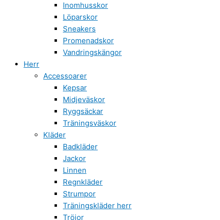
Inomhusskor
Löparskor
Sneakers
Promenadskor
Vandringskängor
Herr
Accessoarer
Kepsar
Midjeväskor
Ryggsäckar
Träningsväskor
Kläder
Badkläder
Jackor
Linnen
Regnkläder
Strumpor
Träningskläder herr
Tröjor