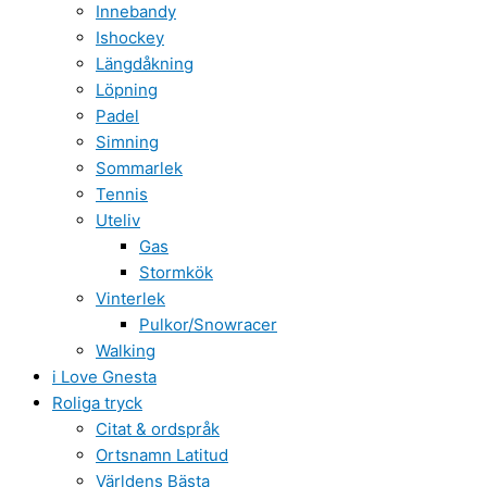
Innebandy
Ishockey
Längdåkning
Löpning
Padel
Simning
Sommarlek
Tennis
Uteliv
Gas
Stormkök
Vinterlek
Pulkor/Snowracer
Walking
i Love Gnesta
Roliga tryck
Citat & ordspråk
Ortsnamn Latitud
Världens Bästa