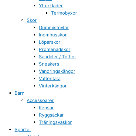
Ytterkläder
Termobyxor
Skor
Gummistövlar
Inomhusskor
Löparskor
Promenadskor
Sandaler / Tofflor
Sneakers
Vandringskängor
Vattentäta
Vinterkängor
Barn
Accessoarer
Kepsar
Ryggsäckar
Träningsväskor
Sporter