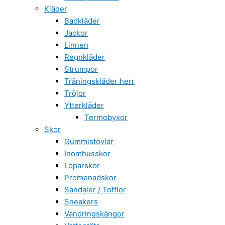
Kläder
Badkläder
Jackor
Linnen
Regnkläder
Strumpor
Träningskläder herr
Tröjor
Ytterkläder
Termobyxor
Skor
Gummistövlar
Inomhusskor
Löparskor
Promenadskor
Sandaler / Tofflor
Sneakers
Vandringskängor