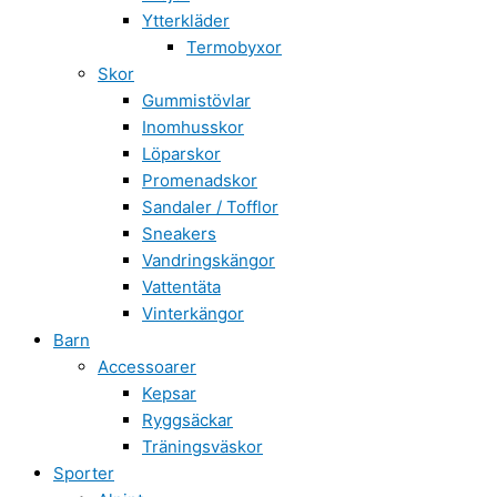
Ytterkläder
Termobyxor
Skor
Gummistövlar
Inomhusskor
Löparskor
Promenadskor
Sandaler / Tofflor
Sneakers
Vandringskängor
Vattentäta
Vinterkängor
Barn
Accessoarer
Kepsar
Ryggsäckar
Träningsväskor
Sporter