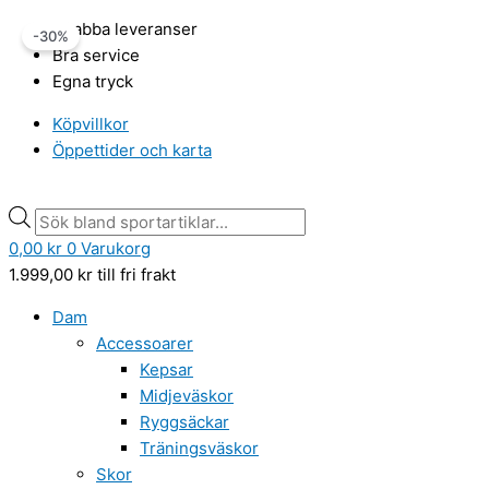
Hoppa
Tretorn
Products
Products
Det
Det
Snabba leveranser
-30%
till
Wings
search
search
ursprungliga
nuvarande
Bra service
innehåll
rainjacket
priset
priset
Egna tryck
Unisex
var:
är:
Navy
849,00 kr.
594,30 kr.
Köpvillkor
mängd
Öppettider och karta
0,00
kr
0
Varukorg
1.999,00
kr
till fri frakt
Dam
Accessoarer
Kepsar
Midjeväskor
Ryggsäckar
Träningsväskor
Skor