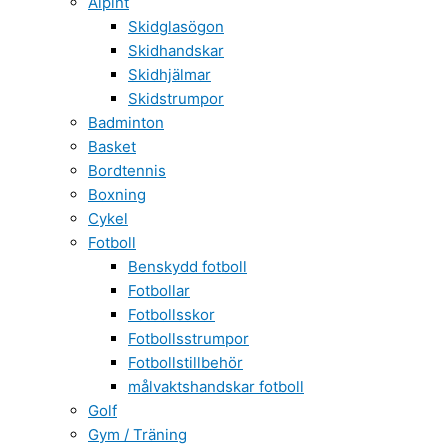
Alpint
Skidglasögon
Skidhandskar
Skidhjälmar
Skidstrumpor
Badminton
Basket
Bordtennis
Boxning
Cykel
Fotboll
Benskydd fotboll
Fotbollar
Fotbollsskor
Fotbollsstrumpor
Fotbollstillbehör
målvaktshandskar fotboll
Golf
Gym / Träning