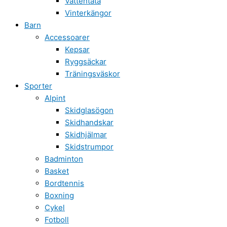
Vattentäta
Vinterkängor
Barn
Accessoarer
Kepsar
Ryggsäckar
Träningsväskor
Sporter
Alpint
Skidglasögon
Skidhandskar
Skidhjälmar
Skidstrumpor
Badminton
Basket
Bordtennis
Boxning
Cykel
Fotboll