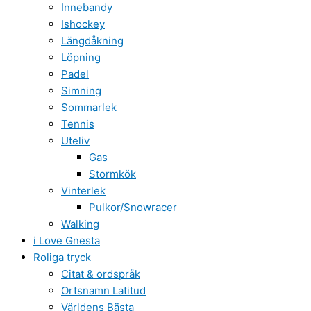
Innebandy
Ishockey
Längdåkning
Löpning
Padel
Simning
Sommarlek
Tennis
Uteliv
Gas
Stormkök
Vinterlek
Pulkor/Snowracer
Walking
i Love Gnesta
Roliga tryck
Citat & ordspråk
Ortsnamn Latitud
Världens Bästa