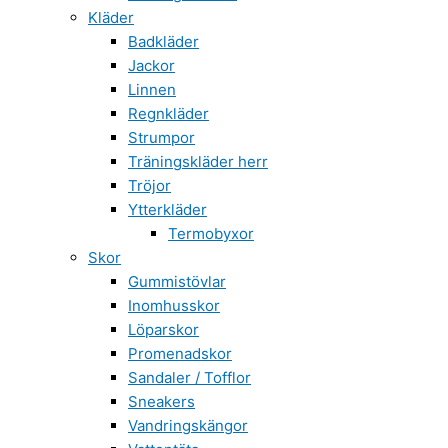
Kläder
Badkläder
Jackor
Linnen
Regnkläder
Strumpor
Träningskläder herr
Tröjor
Ytterkläder
Termobyxor
Skor
Gummistövlar
Inomhusskor
Löparskor
Promenadskor
Sandaler / Tofflor
Sneakers
Vandringskängor