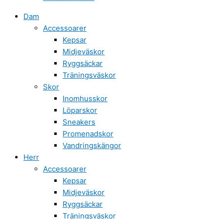
Dam
Accessoarer
Kepsar
Midjeväskor
Ryggsäckar
Träningsväskor
Skor
Inomhusskor
Löparskor
Sneakers
Promenadskor
Vandringskängor
Herr
Accessoarer
Kepsar
Midjeväskor
Ryggsäckar
Träningsväskor