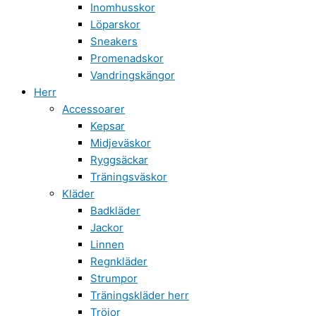
Inomhusskor
Löparskor
Sneakers
Promenadskor
Vandringskängor
Herr
Accessoarer
Kepsar
Midjeväskor
Ryggsäckar
Träningsväskor
Kläder
Badkläder
Jackor
Linnen
Regnkläder
Strumpor
Träningskläder herr
Tröjor