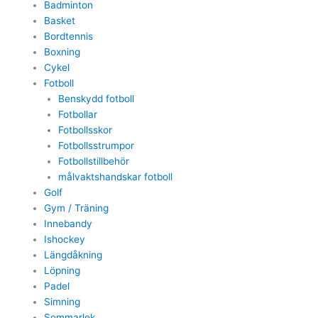
Badminton
Basket
Bordtennis
Boxning
Cykel
Fotboll
Benskydd fotboll
Fotbollar
Fotbollsskor
Fotbollsstrumpor
Fotbollstillbehör
målvaktshandskar fotboll
Golf
Gym / Träning
Innebandy
Ishockey
Längdåkning
Löpning
Padel
Simning
Sommarlek