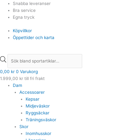
Hoppa
Products
Products
Snabba leveranser
till
search
search
Bra service
innehåll
Egna tryck
Köpvillkor
Öppettider och karta
0,00
kr
0
Varukorg
1.999,00
kr
till fri frakt
Dam
Accessoarer
Kepsar
Midjeväskor
Ryggsäckar
Träningsväskor
Skor
Inomhusskor