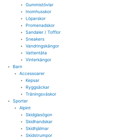
Gummistövlar
Inomhusskor
Löparskor
Promenadskor
Sandaler / Tofflor
Sneakers
Vandringskängor
Vattentäta
Vinterkängor
Barn
Accessoarer
Kepsar
Ryggsäckar
Träningsväskor
Sporter
Alpint
Skidglasögon
Skidhandskar
Skidhjälmar
Skidstrumpor