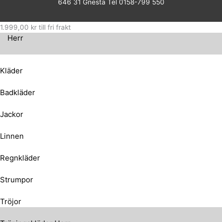
646 31 Gnesta Tel 0158-799 550
1.999,00
kr
till fri frakt
Herr
Kläder
Badkläder
Jackor
Linnen
Regnkläder
Strumpor
Tröjor