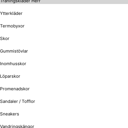
Träningskläder Herr
Ytterkläder
Termobyxor
Skor
Gummistövlar
Inomhusskor
Löparskor
Promenadskor
Sandaler / Tofflor
Sneakers
Vandringskängor