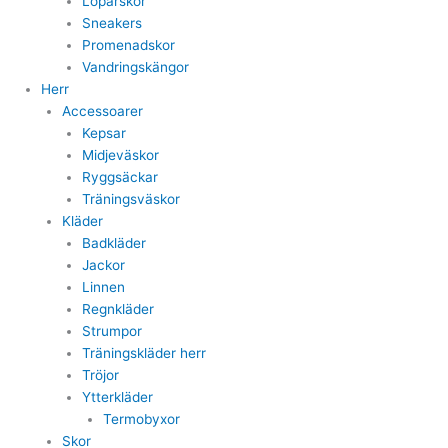
Löparskor
Sneakers
Promenadskor
Vandringskängor
Herr
Accessoarer
Kepsar
Midjeväskor
Ryggsäckar
Träningsväskor
Kläder
Badkläder
Jackor
Linnen
Regnkläder
Strumpor
Träningskläder herr
Tröjor
Ytterkläder
Termobyxor
Skor