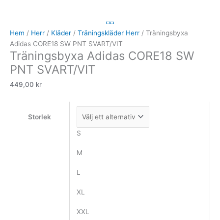
Adidas
CORE18
SW
Hem
/
Herr
/
Kläder
/
Träningskläder Herr
/ Träningsbyxa
PNT
Adidas CORE18 SW PNT SVART/VIT
Träningsbyxa Adidas CORE18 SW
SVART/VIT
mängd
PNT SVART/VIT
449,00
kr
Storlek
S
M
L
XL
XXL