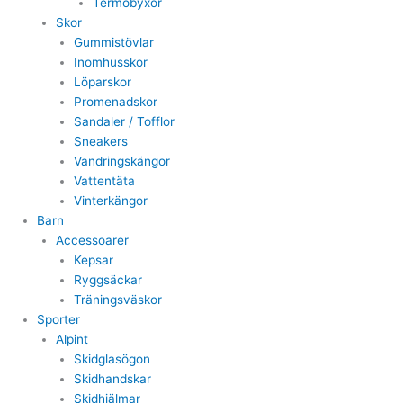
Termobyxor
Skor
Gummistövlar
Inomhusskor
Löparskor
Promenadskor
Sandaler / Tofflor
Sneakers
Vandringskängor
Vattentäta
Vinterkängor
Barn
Accessoarer
Kepsar
Ryggsäckar
Träningsväskor
Sporter
Alpint
Skidglasögon
Skidhandskar
Skidhjälmar