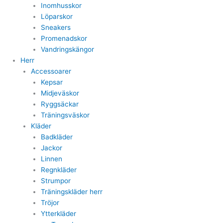
Inomhusskor
Löparskor
Sneakers
Promenadskor
Vandringskängor
Herr
Accessoarer
Kepsar
Midjeväskor
Ryggsäckar
Träningsväskor
Kläder
Badkläder
Jackor
Linnen
Regnkläder
Strumpor
Träningskläder herr
Tröjor
Ytterkläder