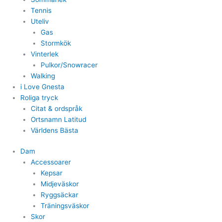
Tennis
Uteliv
Gas
Stormkök
Vinterlek
Pulkor/Snowracer
Walking
i Love Gnesta
Roliga tryck
Citat & ordspråk
Ortsnamn Latitud
Världens Bästa
Dam
Accessoarer
Kepsar
Midjeväskor
Ryggsäckar
Träningsväskor
Skor