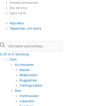
Hoppa
Products
Products
Snabba leveranser
till
search
search
Bra service
innehåll
Egna tryck
Köpvillkor
Öppettider och karta
0,00
kr
0
Varukorg
Dam
Accessoarer
Kepsar
Midjeväskor
Ryggsäckar
Träningsväskor
Skor
Inomhusskor
Löparskor