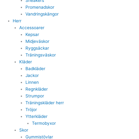
Sneakers
Promenadskor
Vandringskängor
Herr
Accessoarer
Kepsar
Midjeväskor
Ryggsäckar
Träningsväskor
Kläder
Badkläder
Jackor
Linnen
Regnkläder
Strumpor
Träningskläder herr
Tröjor
Ytterkläder
Termobyxor
Skor
Gummistövlar