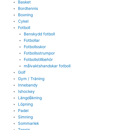
Basket
Bordtennis
Boxning
Cykel
Fotboll
Benskydd fotboll
Fotbollar
Fotbollsskor
Fotbollsstrumpor
Fotbollstillbehör
målvaktshandskar fotboll
Golf
Gym / Träning
Innebandy
Ishockey
Längdåkning
Löpning
Padel
Simning
Sommarlek
Tennis