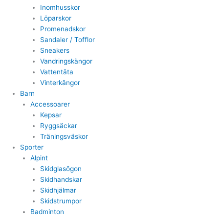
Inomhusskor
Löparskor
Promenadskor
Sandaler / Tofflor
Sneakers
Vandringskängor
Vattentäta
Vinterkängor
Barn
Accessoarer
Kepsar
Ryggsäckar
Träningsväskor
Sporter
Alpint
Skidglasögon
Skidhandskar
Skidhjälmar
Skidstrumpor
Badminton