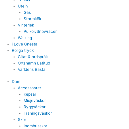
Uteliv
Gas
Stormkök
Vinterlek
Pulkor/Snowracer
Walking
i Love Gnesta
Roliga tryck
Citat & ordspråk
Ortsnamn Latitud
Världens Bästa
Dam
Accessoarer
Kepsar
Midjeväskor
Ryggsäckar
Träningsväskor
Skor
Inomhusskor