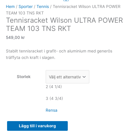
ULTRA
Hem
/
Sporter
/
Tennis
/ Tennisracket Wilson ULTRA POWER
POWER
TEAM 103 TNS RKT
Tennisracket Wilson ULTRA POWER
TEAM
103
TEAM 103 TNS RKT
TNS
549,00
kr
RKT
mängd
Stabilt tennisracket i grafit- och aluminium med generös
träffyta och kraft i slagen.
Storlek
2 (4 1/4)
3 (4 3/4)
Rensa
Lägg till i varukorg