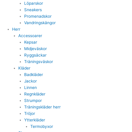
Löparskor
Sneakers
Promenadskor
Vandringskängor
Herr
Accessoarer
Kepsar
Midjeväskor
Ryggsäckar
Träningsväskor
Kläder
Badkläder
Jackor
Linnen
Regnkläder
Strumpor
Träningskläder herr
Tröjor
Ytterkläder
Termobyxor