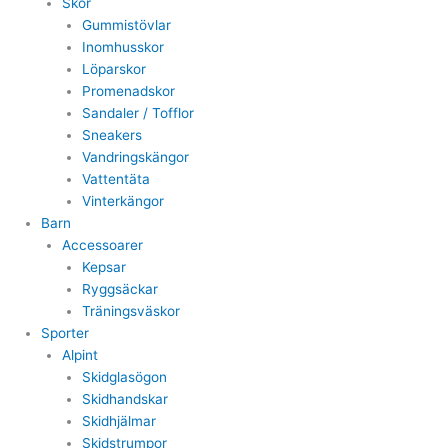
Skor
Gummistövlar
Inomhusskor
Löparskor
Promenadskor
Sandaler / Tofflor
Sneakers
Vandringskängor
Vattentäta
Vinterkängor
Barn
Accessoarer
Kepsar
Ryggsäckar
Träningsväskor
Sporter
Alpint
Skidglasögon
Skidhandskar
Skidhjälmar
Skidstrumpor