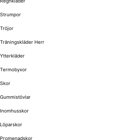
Regnkläder
Strumpor
Tröjor
Träningskläder Herr
Ytterkläder
Termobyxor
Skor
Gummistövlar
Inomhusskor
Löparskor
Promenadskor