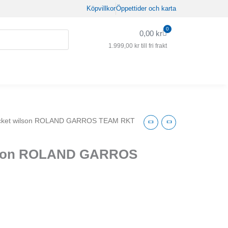
Köpvillkor
Öppettider och karta
0
Varukorg
0,00
kr
1.999,00
kr
till fri frakt
acket wilson ROLAND GARROS TEAM RKT
ilson ROLAND GARROS