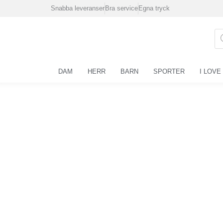
Hoppa
Snabba leveranser
Bra service
Egna tryck
till
innehåll
Pr
se
DAM
HERR
BARN
SPORTER
I LOVE