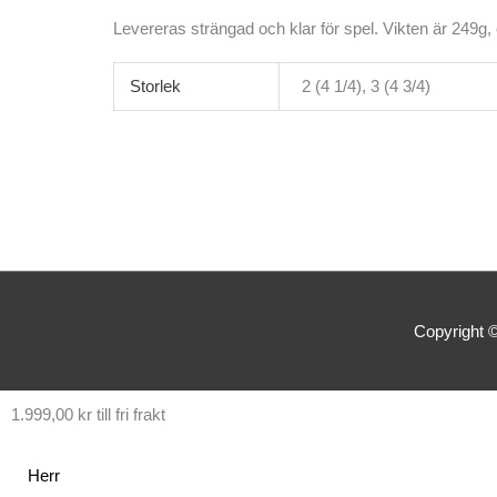
Levereras strängad och klar för spel. Vikten är 249g,
Storlek
2 (4 1/4), 3 (4 3/4)
Copyright 
1.999,00
kr
till fri frakt
Herr