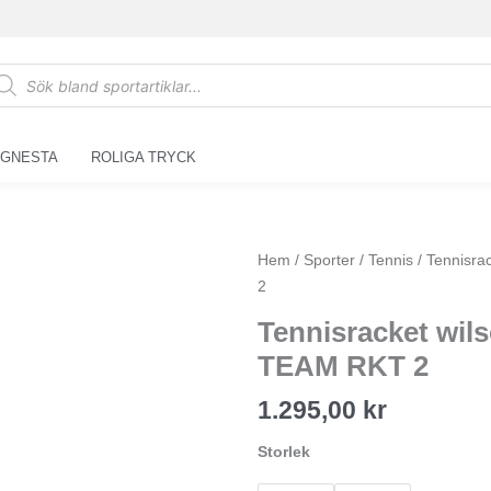
oducts
arch
 GNESTA
ROLIGA TRYCK
Tennisracket
Hem
/
Sporter
/
Tennis
/ Tennisr
wilson
2
ROLAND
Tennisracket w
GARROS
TEAM RKT 2
TEAM
RKT
1.295,00
kr
2
mängd
Storlek