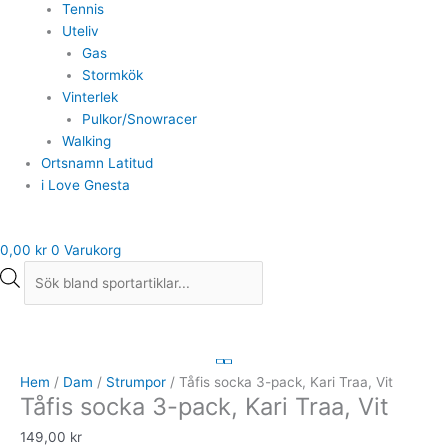
Tennis
Uteliv
Gas
Stormkök
Vinterlek
Pulkor/Snowracer
Walking
Ortsnamn Latitud
i Love Gnesta
0,00
kr
0
Varukorg
Tåfis
socka
3-
Hem
/
Dam
/
Strumpor
/ Tåfis socka 3-pack, Kari Traa, Vit
Tåfis socka 3-pack, Kari Traa, Vit
pack,
Kari
149,00
kr
Traa,