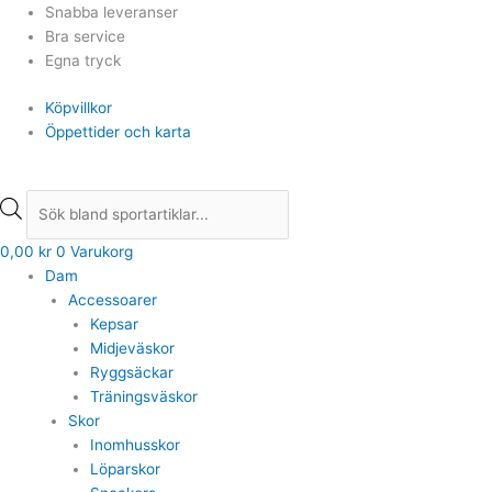
Hoppa
Products
Products
Snabba leveranser
till
search
search
Bra service
innehåll
Egna tryck
Köpvillkor
Öppettider och karta
0,00
kr
0
Varukorg
Dam
Accessoarer
Kepsar
Midjeväskor
Ryggsäckar
Träningsväskor
Skor
Inomhusskor
Löparskor