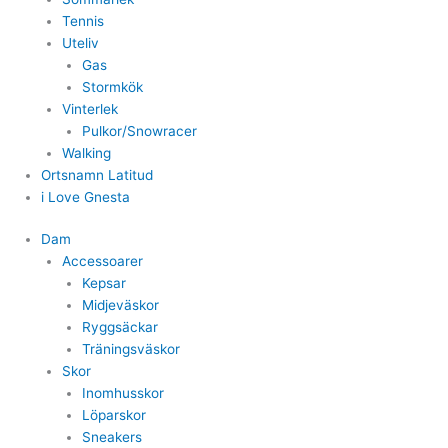
Tennis
Uteliv
Gas
Stormkök
Vinterlek
Pulkor/Snowracer
Walking
Ortsnamn Latitud
i Love Gnesta
Dam
Accessoarer
Kepsar
Midjeväskor
Ryggsäckar
Träningsväskor
Skor
Inomhusskor
Löparskor
Sneakers