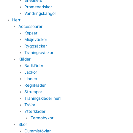
Sneakers
Promenadskor
Vandringskängor
Herr
Accessoarer
Kepsar
Midjeväskor
Ryggsäckar
Träningsväskor
Kläder
Badkläder
Jackor
Linnen
Regnkläder
Strumpor
Träningskläder herr
Tröjor
Ytterkläder
Termobyxor
Skor
Gummistövlar