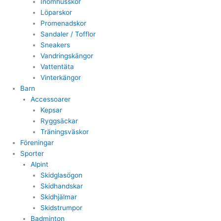
Inomhusskor
Löparskor
Promenadskor
Sandaler / Tofflor
Sneakers
Vandringskängor
Vattentäta
Vinterkängor
Barn
Accessoarer
Kepsar
Ryggsäckar
Träningsväskor
Föreningar
Sporter
Alpint
Skidglasögon
Skidhandskar
Skidhjälmar
Skidstrumpor
Badminton