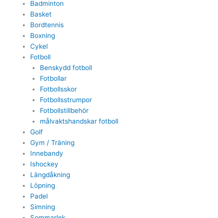
Badminton
Basket
Bordtennis
Boxning
Cykel
Fotboll
Benskydd fotboll
Fotbollar
Fotbollsskor
Fotbollsstrumpor
Fotbollstillbehör
målvaktshandskar fotboll
Golf
Gym / Träning
Innebandy
Ishockey
Längdåkning
Löpning
Padel
Simning
Sommarlek