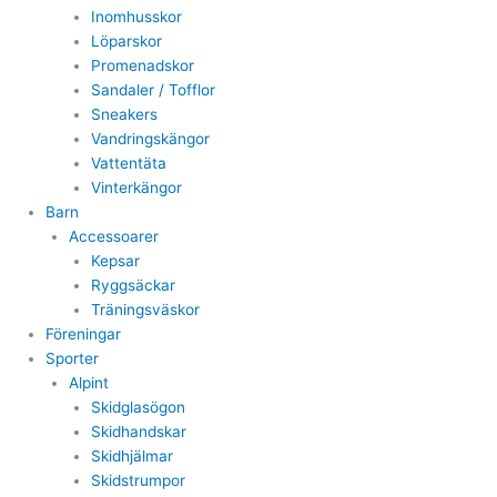
Inomhusskor
Löparskor
Promenadskor
Sandaler / Tofflor
Sneakers
Vandringskängor
Vattentäta
Vinterkängor
Barn
Accessoarer
Kepsar
Ryggsäckar
Träningsväskor
Föreningar
Sporter
Alpint
Skidglasögon
Skidhandskar
Skidhjälmar
Skidstrumpor