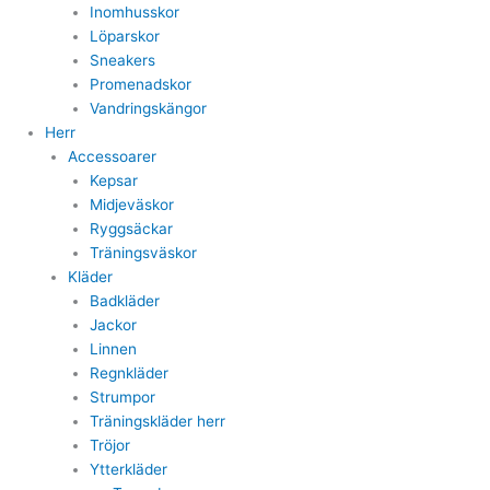
Inomhusskor
Löparskor
Sneakers
Promenadskor
Vandringskängor
Herr
Accessoarer
Kepsar
Midjeväskor
Ryggsäckar
Träningsväskor
Kläder
Badkläder
Jackor
Linnen
Regnkläder
Strumpor
Träningskläder herr
Tröjor
Ytterkläder