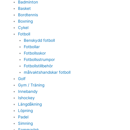
Badminton
Basket
Bordtennis
Boxning
Cykel
Fotboll
Benskydd fotboll
Fotbollar
Fotbollsskor
Fotbollsstrumpor
Fotbollstillbehör
målvaktshandskar fotboll
Golf
Gym / Träning
Innebandy
Ishockey
Längdåkning
Löpning
Padel
Simning
Sommarlek