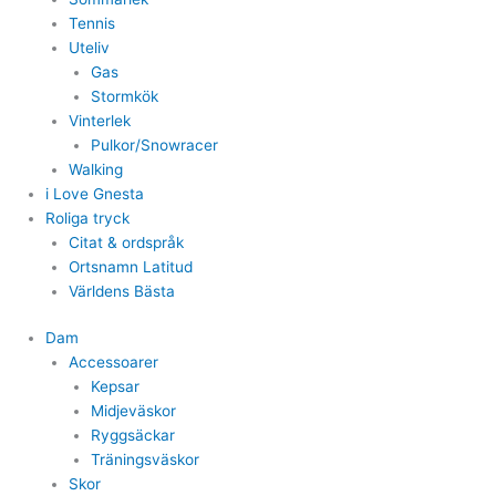
Tennis
Uteliv
Gas
Stormkök
Vinterlek
Pulkor/Snowracer
Walking
i Love Gnesta
Roliga tryck
Citat & ordspråk
Ortsnamn Latitud
Världens Bästa
Dam
Accessoarer
Kepsar
Midjeväskor
Ryggsäckar
Träningsväskor
Skor