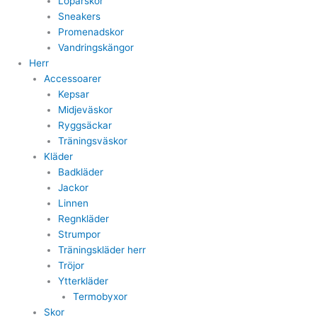
Löparskor
Sneakers
Promenadskor
Vandringskängor
Herr
Accessoarer
Kepsar
Midjeväskor
Ryggsäckar
Träningsväskor
Kläder
Badkläder
Jackor
Linnen
Regnkläder
Strumpor
Träningskläder herr
Tröjor
Ytterkläder
Termobyxor
Skor