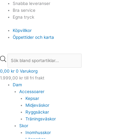
Hoppa
Products
Products
Snabba leveranser
till
search
search
Bra service
innehåll
Egna tryck
Köpvillkor
Öppettider och karta
0,00
kr
0
Varukorg
1.999,00
kr
till fri frakt
Dam
Accessoarer
Kepsar
Midjeväskor
Ryggsäckar
Träningsväskor
Skor
Inomhusskor