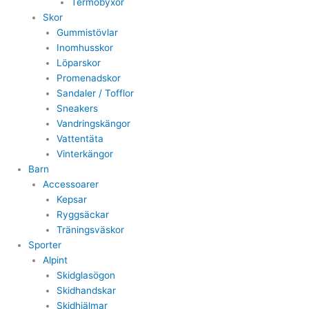
Termobyxor
Skor
Gummistövlar
Inomhusskor
Löparskor
Promenadskor
Sandaler / Tofflor
Sneakers
Vandringskängor
Vattentäta
Vinterkängor
Barn
Accessoarer
Kepsar
Ryggsäckar
Träningsväskor
Sporter
Alpint
Skidglasögon
Skidhandskar
Skidhjälmar