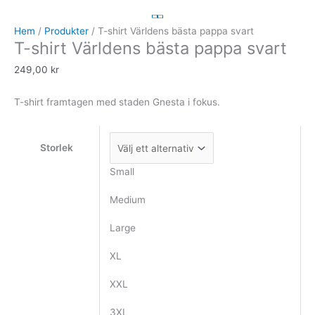
shirt
Världens
Hem
/
Produkter
/ T-shirt Världens bästa pappa svart
T-shirt Världens bästa pappa svart
bästa
pappa
249,00
kr
svart
mängd
T-shirt framtagen med staden Gnesta i fokus.
Storlek
Small
Medium
Large
XL
XXL
3XL