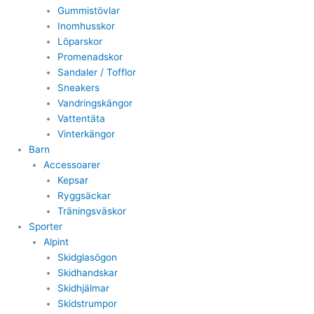
Gummistövlar
Inomhusskor
Löparskor
Promenadskor
Sandaler / Tofflor
Sneakers
Vandringskängor
Vattentäta
Vinterkängor
Barn
Accessoarer
Kepsar
Ryggsäckar
Träningsväskor
Sporter
Alpint
Skidglasögon
Skidhandskar
Skidhjälmar
Skidstrumpor