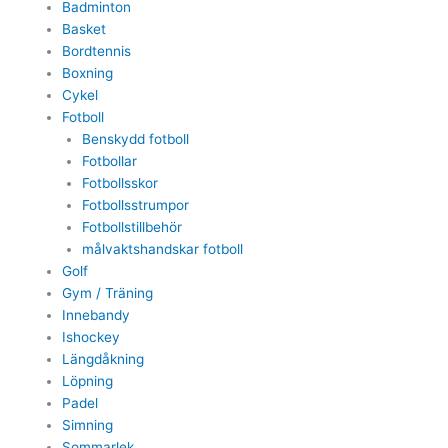
Badminton
Basket
Bordtennis
Boxning
Cykel
Fotboll
Benskydd fotboll
Fotbollar
Fotbollsskor
Fotbollsstrumpor
Fotbollstillbehör
målvaktshandskar fotboll
Golf
Gym / Träning
Innebandy
Ishockey
Längdåkning
Löpning
Padel
Simning
Sommarlek