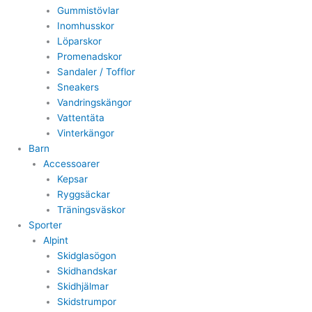
Gummistövlar
Inomhusskor
Löparskor
Promenadskor
Sandaler / Tofflor
Sneakers
Vandringskängor
Vattentäta
Vinterkängor
Barn
Accessoarer
Kepsar
Ryggsäckar
Träningsväskor
Sporter
Alpint
Skidglasögon
Skidhandskar
Skidhjälmar
Skidstrumpor