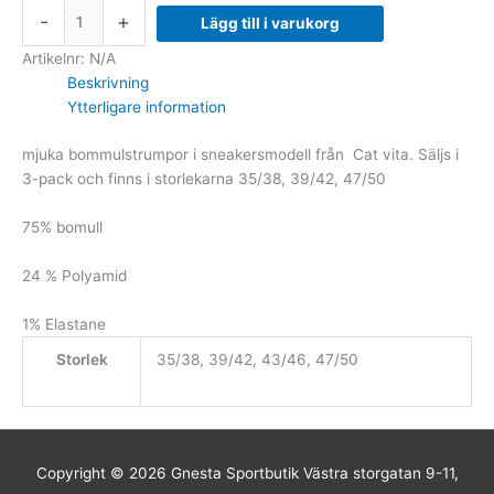
-
+
Lägg till i varukorg
Artikelnr:
N/A
Beskrivning
Ytterligare information
mjuka bommulstrumpor i sneakersmodell från Cat vita. Säljs i
3-pack och finns i storlekarna 35/38, 39/42, 47/50
75% bomull
24 % Polyamid
1% Elastane
Storlek
35/38, 39/42, 43/46, 47/50
Copyright © 2026
Gnesta Sportbutik
Västra storgatan 9-11,