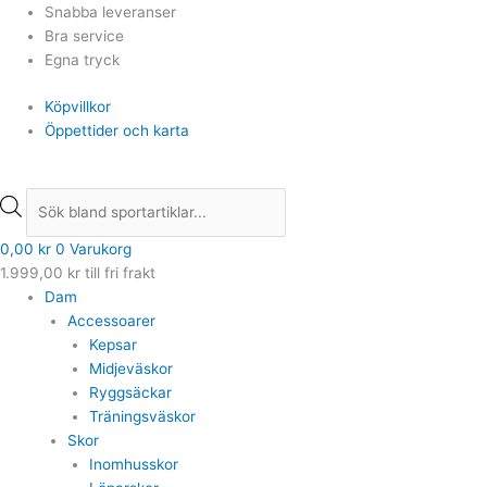
Hoppa
Products
Products
Snabba leveranser
till
search
search
Bra service
innehåll
Egna tryck
Köpvillkor
Öppettider och karta
0,00
kr
0
Varukorg
1.999,00
kr
till fri frakt
Dam
Accessoarer
Kepsar
Midjeväskor
Ryggsäckar
Träningsväskor
Skor
Inomhusskor