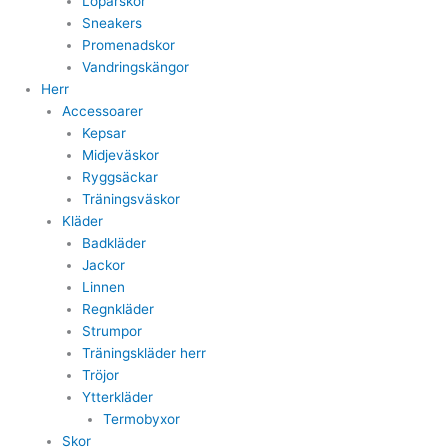
Löparskor
Sneakers
Promenadskor
Vandringskängor
Herr
Accessoarer
Kepsar
Midjeväskor
Ryggsäckar
Träningsväskor
Kläder
Badkläder
Jackor
Linnen
Regnkläder
Strumpor
Träningskläder herr
Tröjor
Ytterkläder
Termobyxor
Skor