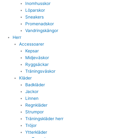
Inomhusskor
Löparskor
Sneakers
Promenadskor
Vandringskängor
Herr
Accessoarer
Kepsar
Midjeväskor
Ryggsäckar
Träningsväskor
Kläder
Badkläder
Jackor
Linnen
Regnkläder
Strumpor
Träningskläder herr
Tröjor
Ytterkläder