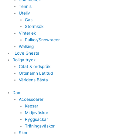
Tennis
Uteliv
Gas
Stormkök
Vinterlek
Pulkor/Snowracer
Walking
i Love Gnesta
Roliga tryck
Citat & ordspråk
Ortsnamn Latitud
Världens Bästa
Dam
Accessoarer
Kepsar
Midjeväskor
Ryggsäckar
Träningsväskor
Skor