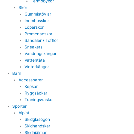
Termobyxor
Skor
Gummistövlar
Inomhusskor
Löparskor
Promenadskor
Sandaler / Tofflor
Sneakers
Vandringskängor
Vattentäta
Vinterkängor
Barn
Accessoarer
Kepsar
Ryggsäckar
Träningsväskor
Sporter
Alpint
Skidglasögon
Skidhandskar
Skidhjälmar