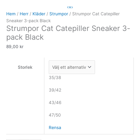
Cat
Catepiller
Hem
/
Herr
/
Kläder
/
Strumpor
/ Strumpor Cat Catepiller
Sneaker
Sneaker 3-pack Black
Strumpor Cat Catepiller Sneaker 3-
3-
pack
pack Black
Black
89,00
kr
mängd
Storlek
35/38
39/42
43/46
47/50
Rensa