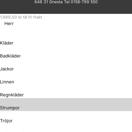
646 31 Gnesta Tel 0158-799 550
1.999,00
kr
till fri frakt
Herr
Kläder
Badkläder
Jackor
Linnen
Regnkläder
Strumpor
Tröjor