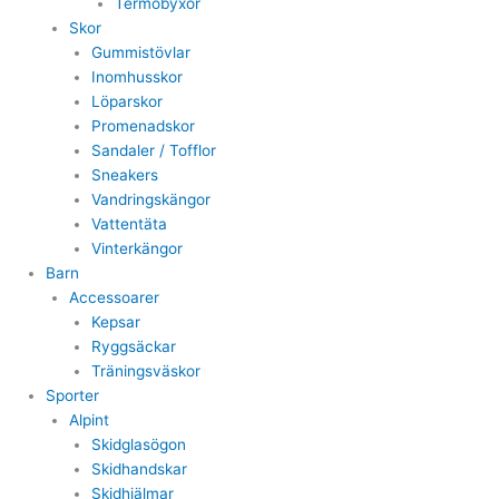
Termobyxor
Skor
Gummistövlar
Inomhusskor
Löparskor
Promenadskor
Sandaler / Tofflor
Sneakers
Vandringskängor
Vattentäta
Vinterkängor
Barn
Accessoarer
Kepsar
Ryggsäckar
Träningsväskor
Sporter
Alpint
Skidglasögon
Skidhandskar
Skidhjälmar