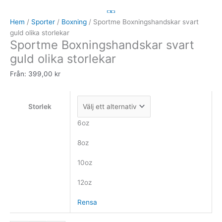
Boxningshandskar
svart
Hem
/
Sporter
/
Boxning
/ Sportme Boxningshandskar svart
guld
guld olika storlekar
Sportme Boxningshandskar svart
olika
storlekar
guld olika storlekar
mängd
Från:
399,00
kr
Storlek
6oz
8oz
10oz
12oz
Rensa