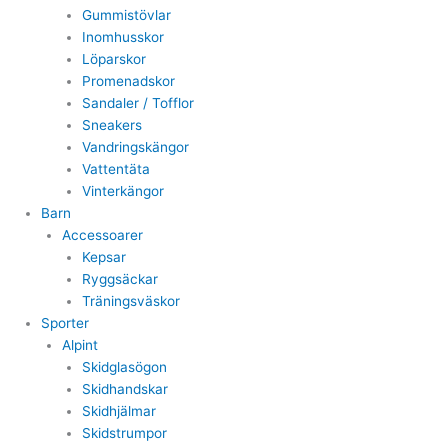
Gummistövlar
Inomhusskor
Löparskor
Promenadskor
Sandaler / Tofflor
Sneakers
Vandringskängor
Vattentäta
Vinterkängor
Barn
Accessoarer
Kepsar
Ryggsäckar
Träningsväskor
Sporter
Alpint
Skidglasögon
Skidhandskar
Skidhjälmar
Skidstrumpor