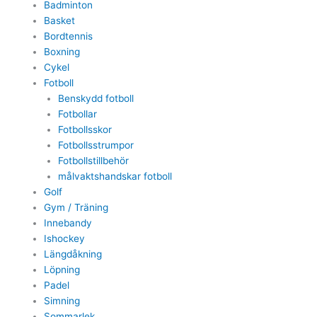
Badminton
Basket
Bordtennis
Boxning
Cykel
Fotboll
Benskydd fotboll
Fotbollar
Fotbollsskor
Fotbollsstrumpor
Fotbollstillbehör
målvaktshandskar fotboll
Golf
Gym / Träning
Innebandy
Ishockey
Längdåkning
Löpning
Padel
Simning
Sommarlek