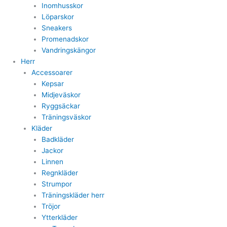
Inomhusskor
Löparskor
Sneakers
Promenadskor
Vandringskängor
Herr
Accessoarer
Kepsar
Midjeväskor
Ryggsäckar
Träningsväskor
Kläder
Badkläder
Jackor
Linnen
Regnkläder
Strumpor
Träningskläder herr
Tröjor
Ytterkläder