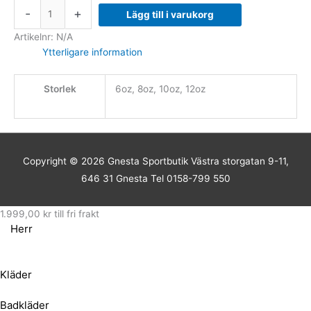
-
+
Lägg till i varukorg
Artikelnr:
N/A
Ytterligare information
Storlek
6oz, 8oz, 10oz, 12oz
Copyright © 2026
Gnesta Sportbutik
Västra storgatan 9-11,
646 31 Gnesta Tel 0158-799 550
1.999,00
kr
till fri frakt
Herr
Kläder
Badkläder