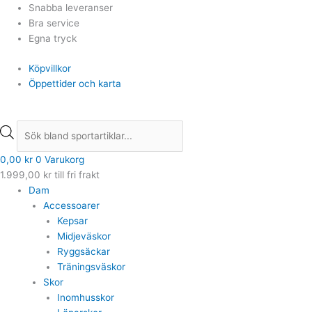
Hoppa
Products
Products
Snabba leveranser
till
search
search
Bra service
innehåll
Egna tryck
Köpvillkor
Öppettider och karta
0,00
kr
0
Varukorg
1.999,00
kr
till fri frakt
Dam
Accessoarer
Kepsar
Midjeväskor
Ryggsäckar
Träningsväskor
Skor
Inomhusskor