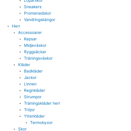
Löparskor
Sneakers
Promenadskor
Vandringskängor
Herr
Accessoarer
Kepsar
Midjeväskor
Ryggsäckar
Träningsväskor
Kläder
Badkläder
Jackor
Linnen
Regnkläder
Strumpor
Träningskläder herr
Tröjor
Ytterkläder
Termobyxor
Skor