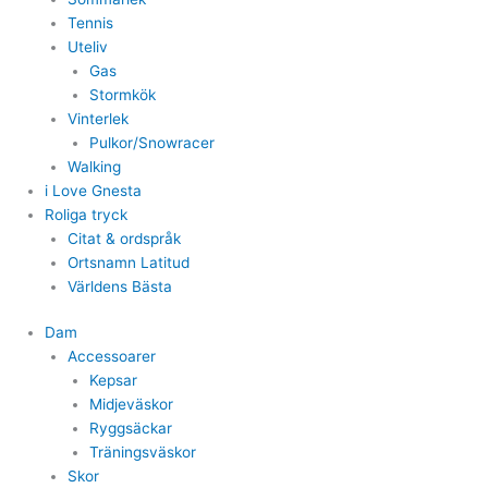
Tennis
Uteliv
Gas
Stormkök
Vinterlek
Pulkor/Snowracer
Walking
i Love Gnesta
Roliga tryck
Citat & ordspråk
Ortsnamn Latitud
Världens Bästa
Dam
Accessoarer
Kepsar
Midjeväskor
Ryggsäckar
Träningsväskor
Skor