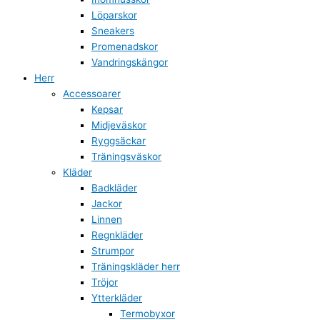
Löparskor
Sneakers
Promenadskor
Vandringskängor
Herr
Accessoarer
Kepsar
Midjeväskor
Ryggsäckar
Träningsväskor
Kläder
Badkläder
Jackor
Linnen
Regnkläder
Strumpor
Träningskläder herr
Tröjor
Ytterkläder
Termobyxor