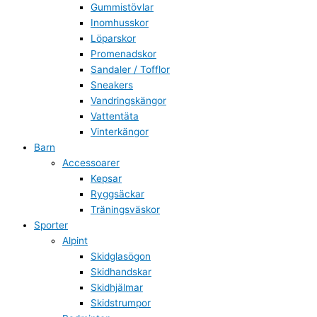
Gummistövlar
Inomhusskor
Löparskor
Promenadskor
Sandaler / Tofflor
Sneakers
Vandringskängor
Vattentäta
Vinterkängor
Barn
Accessoarer
Kepsar
Ryggsäckar
Träningsväskor
Sporter
Alpint
Skidglasögon
Skidhandskar
Skidhjälmar
Skidstrumpor