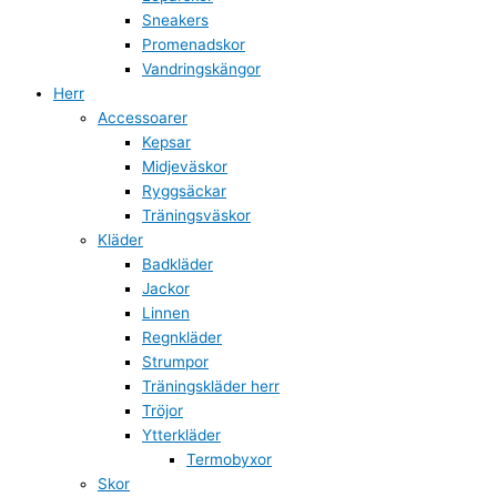
Sneakers
Promenadskor
Vandringskängor
Herr
Accessoarer
Kepsar
Midjeväskor
Ryggsäckar
Träningsväskor
Kläder
Badkläder
Jackor
Linnen
Regnkläder
Strumpor
Träningskläder herr
Tröjor
Ytterkläder
Termobyxor
Skor