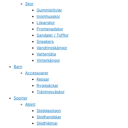
Skor
Gummistövlar
Inomhusskor
Löparskor
Promenadskor
Sandaler / Tofflor
Sneakers
Vandringskängor
Vattentäta
Vinterkängor
Barn
Accessoarer
Kepsar
Ryggsäckar
Träningsväskor
Sporter
Alpint
Skidglasögon
Skidhandskar
Skidhjälmar