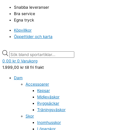
Hoppa
Sportme
Products
Products
Snabba leveranser
till
Bordtennisset
search
search
Bra service
innehåll
Challenge
Egna tryck
3-
stjärnigt
Köpvillkor
mängd
Öppettider och karta
0,00
kr
0
Varukorg
1.999,00
kr
till fri frakt
Dam
Accessoarer
Kepsar
Midjeväskor
Ryggsäckar
Träningsväskor
Skor
Inomhusskor
Löparskor