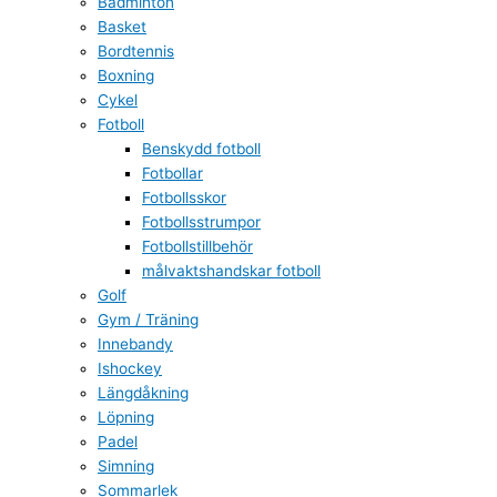
Badminton
Basket
Bordtennis
Boxning
Cykel
Fotboll
Benskydd fotboll
Fotbollar
Fotbollsskor
Fotbollsstrumpor
Fotbollstillbehör
målvaktshandskar fotboll
Golf
Gym / Träning
Innebandy
Ishockey
Längdåkning
Löpning
Padel
Simning
Sommarlek