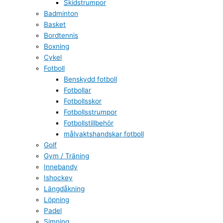
Skidstrumpor
Badminton
Basket
Bordtennis
Boxning
Cykel
Fotboll
Benskydd fotboll
Fotbollar
Fotbollsskor
Fotbollsstrumpor
Fotbollstillbehör
målvaktshandskar fotboll
Golf
Gym / Träning
Innebandy
Ishockey
Längdåkning
Löpning
Padel
Simning