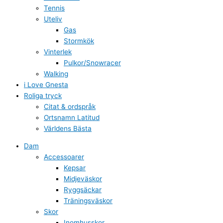
Tennis
Uteliv
Gas
Stormkök
Vinterlek
Pulkor/Snowracer
Walking
i Love Gnesta
Roliga tryck
Citat & ordspråk
Ortsnamn Latitud
Världens Bästa
Dam
Accessoarer
Kepsar
Midjeväskor
Ryggsäckar
Träningsväskor
Skor
Inomhusskor