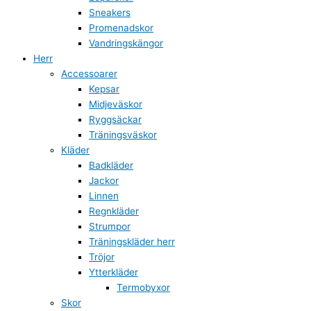
Sneakers
Promenadskor
Vandringskängor
Herr
Accessoarer
Kepsar
Midjeväskor
Ryggsäckar
Träningsväskor
Kläder
Badkläder
Jackor
Linnen
Regnkläder
Strumpor
Träningskläder herr
Tröjor
Ytterkläder
Termobyxor
Skor