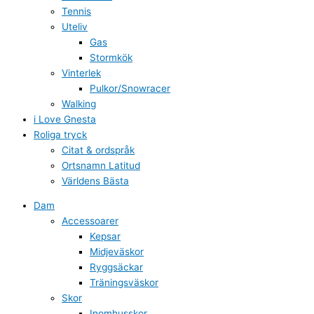
Tennis
Uteliv
Gas
Stormkök
Vinterlek
Pulkor/Snowracer
Walking
i Love Gnesta
Roliga tryck
Citat & ordspråk
Ortsnamn Latitud
Världens Bästa
Dam
Accessoarer
Kepsar
Midjeväskor
Ryggsäckar
Träningsväskor
Skor
Inomhusskor