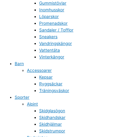
Gummistövlar
Inomhusskor
Löparskor
Promenadskor
Sandaler / Tofflor
Sneakers
Vandringskängor
Vattentäta
Vinterkängor
Barn
Accessoarer
Kepsar
Ryggsäckar
Träningsväskor
Sporter
Alpint
Skidglasögon
Skidhandskar
Skidhjälmar
Skidstrumpor