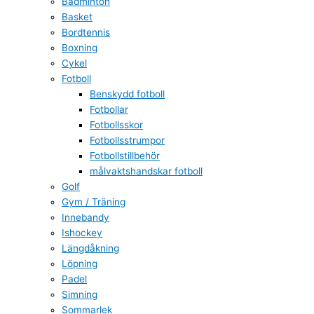
Badminton
Basket
Bordtennis
Boxning
Cykel
Fotboll
Benskydd fotboll
Fotbollar
Fotbollsskor
Fotbollsstrumpor
Fotbollstillbehör
målvaktshandskar fotboll
Golf
Gym / Träning
Innebandy
Ishockey
Längdåkning
Löpning
Padel
Simning
Sommarlek