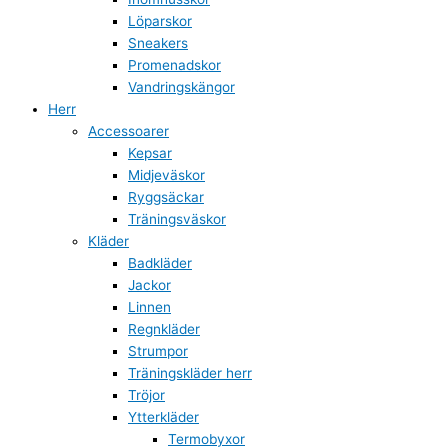
Löparskor
Sneakers
Promenadskor
Vandringskängor
Herr
Accessoarer
Kepsar
Midjeväskor
Ryggsäckar
Träningsväskor
Kläder
Badkläder
Jackor
Linnen
Regnkläder
Strumpor
Träningskläder herr
Tröjor
Ytterkläder
Termobyxor