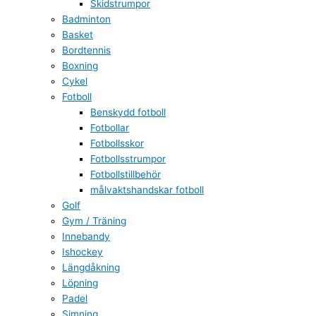
Skidstrumpor
Badminton
Basket
Bordtennis
Boxning
Cykel
Fotboll
Benskydd fotboll
Fotbollar
Fotbollsskor
Fotbollsstrumpor
Fotbollstillbehör
målvaktshandskar fotboll
Golf
Gym / Träning
Innebandy
Ishockey
Längdåkning
Löpning
Padel
Simning