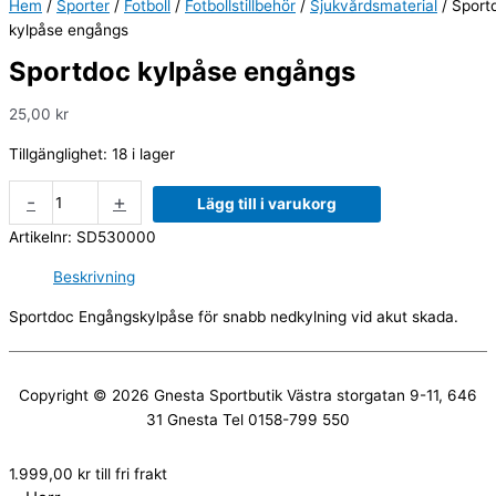
Hem
/
Sporter
/
Fotboll
/
Fotbollstillbehör
/
Sjukvårdsmaterial
/ Sport
kylpåse engångs
Sportdoc kylpåse engångs
25,00
kr
Tillgänglighet:
18 i lager
-
+
Lägg till i varukorg
Artikelnr:
SD530000
Beskrivning
Sportdoc Engångskylpåse för snabb nedkylning vid akut skada.
Copyright © 2026
Gnesta Sportbutik
Västra storgatan 9-11, 646
31 Gnesta Tel 0158-799 550
1.999,00
kr
till fri frakt