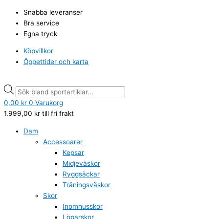
Hoppa
Sportdoc
Products
Products
Snabba leveranser
till
kylpåse
search
search
Bra service
innehåll
engångs
Egna tryck
mängd
Köpvillkor
Öppettider och karta
0,00
kr
0
Varukorg
1.999,00
kr
till fri frakt
Dam
Accessoarer
Kepsar
Midjeväskor
Ryggsäckar
Träningsväskor
Skor
Inomhusskor
Löparskor