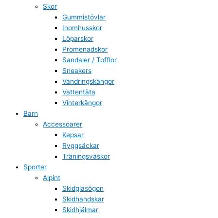
Skor
Gummistövlar
Inomhusskor
Löparskor
Promenadskor
Sandaler / Tofflor
Sneakers
Vandringskängor
Vattentäta
Vinterkängor
Barn
Accessoarer
Kepsar
Ryggsäckar
Träningsväskor
Sporter
Alpint
Skidglasögon
Skidhandskar
Skidhjälmar