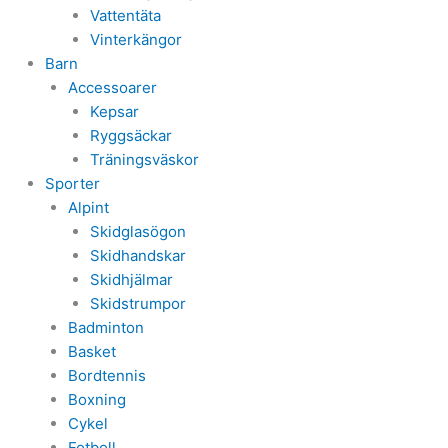
Vattentäta
Vinterkängor
Barn
Accessoarer
Kepsar
Ryggsäckar
Träningsväskor
Sporter
Alpint
Skidglasögon
Skidhandskar
Skidhjälmar
Skidstrumpor
Badminton
Basket
Bordtennis
Boxning
Cykel
Fotboll