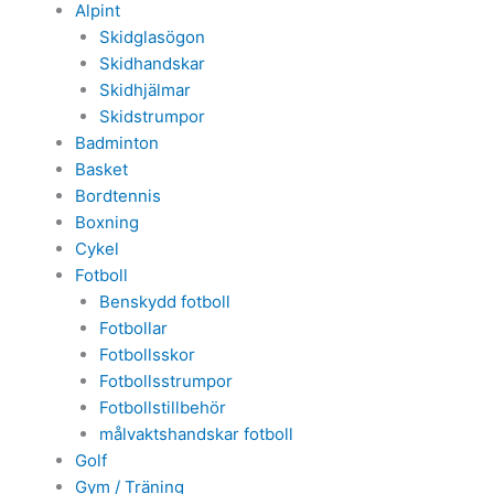
Alpint
Skidglasögon
Skidhandskar
Skidhjälmar
Skidstrumpor
Badminton
Basket
Bordtennis
Boxning
Cykel
Fotboll
Benskydd fotboll
Fotbollar
Fotbollsskor
Fotbollsstrumpor
Fotbollstillbehör
målvaktshandskar fotboll
Golf
Gym / Träning