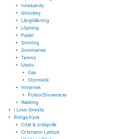
Innebandy
Ishockey
Längdåkning
Löpning
Padel
Simning
Sommarlek
Tennis
Uteliv
Gas
Stormkök
Vinterlek
Pulkor/Snowracer
Walking
i Love Gnesta
Roliga tryck
Citat & ordspråk
Ortsnamn Latitud