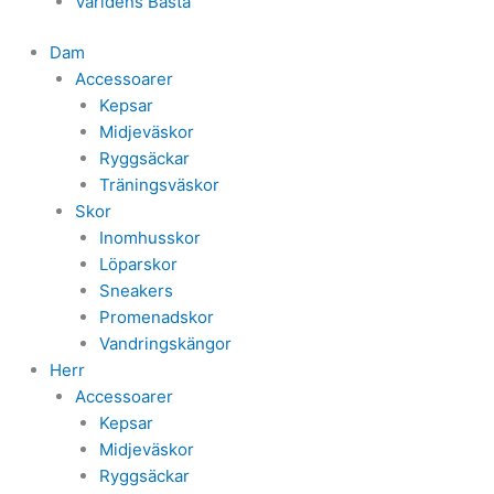
Världens Bästa
Dam
Accessoarer
Kepsar
Midjeväskor
Ryggsäckar
Träningsväskor
Skor
Inomhusskor
Löparskor
Sneakers
Promenadskor
Vandringskängor
Herr
Accessoarer
Kepsar
Midjeväskor
Ryggsäckar