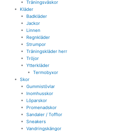
Träningsväskor
Kläder
Badkläder
Jackor
Linnen
Regnkläder
Strumpor
Träningskläder herr
Tröjor
Ytterkläder
Termobyxor
Skor
Gummistövlar
Inomhusskor
Löparskor
Promenadskor
Sandaler / Tofflor
Sneakers
Vandringskängor