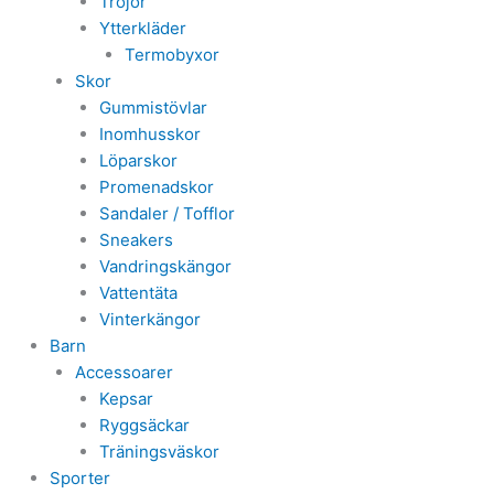
Tröjor
Ytterkläder
Termobyxor
Skor
Gummistövlar
Inomhusskor
Löparskor
Promenadskor
Sandaler / Tofflor
Sneakers
Vandringskängor
Vattentäta
Vinterkängor
Barn
Accessoarer
Kepsar
Ryggsäckar
Träningsväskor
Sporter