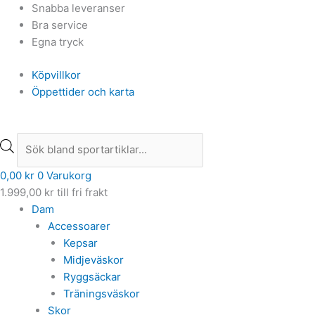
Hoppa
Products
Products
Snabba leveranser
till
search
search
Bra service
innehåll
Egna tryck
Köpvillkor
Öppettider och karta
0,00
kr
0
Varukorg
1.999,00
kr
till fri frakt
Dam
Accessoarer
Kepsar
Midjeväskor
Ryggsäckar
Träningsväskor
Skor