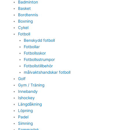
Badminton
Basket
Bordtennis
Boxning
Cykel
Fotboll
Benskydd fotboll
Fotbollar
Fotbollsskor
Fotbollsstrumpor
Fotbollstillbehör
målvaktshandskar fotboll
Golf
Gym / Träning
Innebandy
Ishockey
Längdåkning
Löpning
Padel
Simning
Sommarlek