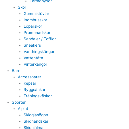
Termobyxor
Skor
Gummistövlar
Inomhusskor
Löparskor
Promenadskor
Sandaler / Tofflor
Sneakers
Vandringskängor
Vattentäta
Vinterkängor
Barn
Accessoarer
Kepsar
Ryggsäckar
Träningsväskor
Sporter
Alpint
Skidglasögon
Skidhandskar
Skidhjälmar