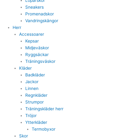
Löparskor
Sneakers
Promenadskor
Vandringskängor
Herr
Accessoarer
Kepsar
Midjeväskor
Ryggsäckar
Träningsväskor
Kläder
Badkläder
Jackor
Linnen
Regnkläder
Strumpor
Träningskläder herr
Tröjor
Ytterkläder
Termobyxor
Skor