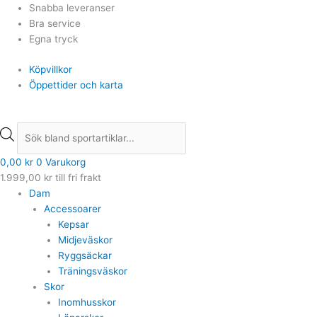
Hoppa
Products
Products
Snabba leveranser
till
search
search
Bra service
innehåll
Egna tryck
Köpvillkor
Öppettider och karta
0,00
kr
0
Varukorg
1.999,00
kr
till fri frakt
Dam
Accessoarer
Kepsar
Midjeväskor
Ryggsäckar
Träningsväskor
Skor
Inomhusskor