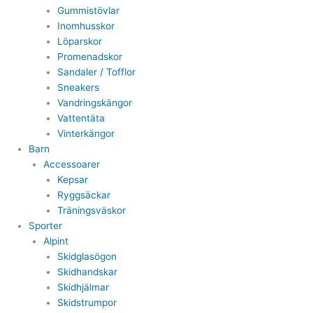
Gummistövlar
Inomhusskor
Löparskor
Promenadskor
Sandaler / Tofflor
Sneakers
Vandringskängor
Vattentäta
Vinterkängor
Barn
Accessoarer
Kepsar
Ryggsäckar
Träningsväskor
Sporter
Alpint
Skidglasögon
Skidhandskar
Skidhjälmar
Skidstrumpor