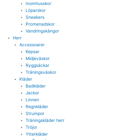
Inomhusskor
Löparskor
Sneakers
Promenadskor
Vandringskängor
Herr
Accessoarer
Kepsar
Midjeväskor
Ryggsäckar
Träningsväskor
Kläder
Badkläder
Jackor
Linnen
Regnkläder
Strumpor
Träningskläder herr
Tröjor
Ytterkläder