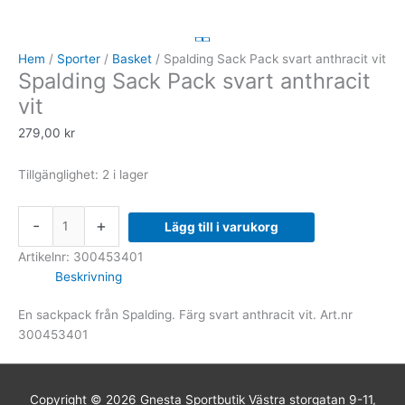
Sack
Pack
svart
Hem
/
Sporter
/
Basket
/ Spalding Sack Pack svart anthracit vit
Spalding Sack Pack svart anthracit
anthracit
vit
vit
mängd
279,00
kr
Tillgänglighet:
2 i lager
-
+
Lägg till i varukorg
Artikelnr:
300453401
Beskrivning
En sackpack från Spalding. Färg svart anthracit vit. Art.nr
300453401
Copyright © 2026
Gnesta Sportbutik
Västra storgatan 9-11,