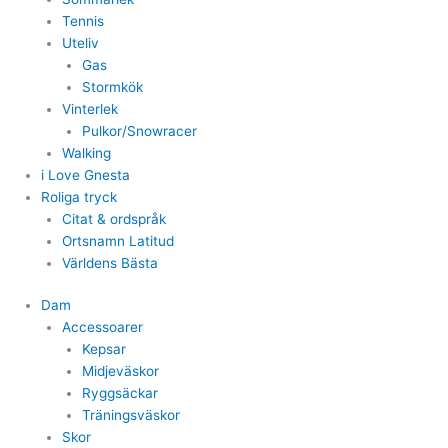
Tennis
Uteliv
Gas
Stormkök
Vinterlek
Pulkor/Snowracer
Walking
i Love Gnesta
Roliga tryck
Citat & ordspråk
Ortsnamn Latitud
Världens Bästa
Dam
Accessoarer
Kepsar
Midjeväskor
Ryggsäckar
Träningsväskor
Skor