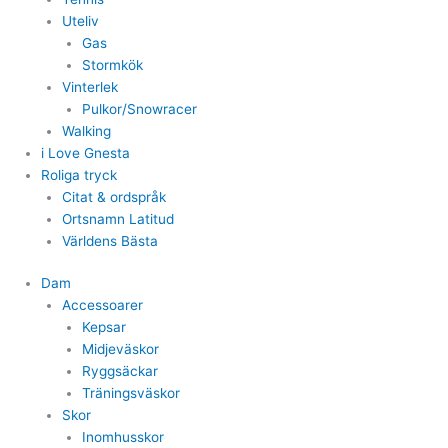
Uteliv
Gas
Stormkök
Vinterlek
Pulkor/Snowracer
Walking
i Love Gnesta
Roliga tryck
Citat & ordspråk
Ortsnamn Latitud
Världens Bästa
Dam
Accessoarer
Kepsar
Midjeväskor
Ryggsäckar
Träningsväskor
Skor
Inomhusskor