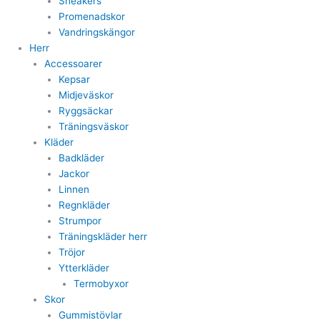
Sneakers
Promenadskor
Vandringskängor
Herr
Accessoarer
Kepsar
Midjeväskor
Ryggsäckar
Träningsväskor
Kläder
Badkläder
Jackor
Linnen
Regnkläder
Strumpor
Träningskläder herr
Tröjor
Ytterkläder
Termobyxor
Skor
Gummistövlar