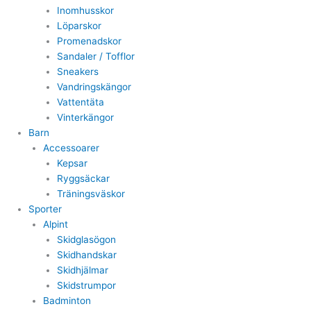
Inomhusskor
Löparskor
Promenadskor
Sandaler / Tofflor
Sneakers
Vandringskängor
Vattentäta
Vinterkängor
Barn
Accessoarer
Kepsar
Ryggsäckar
Träningsväskor
Sporter
Alpint
Skidglasögon
Skidhandskar
Skidhjälmar
Skidstrumpor
Badminton