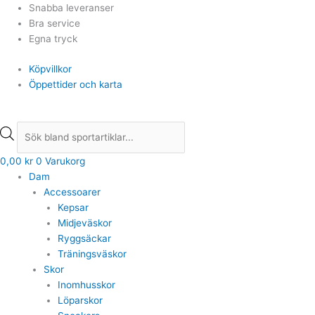
Hoppa
Products
Products
Snabba leveranser
till
search
search
Bra service
innehåll
Egna tryck
Köpvillkor
Öppettider och karta
0,00
kr
0
Varukorg
Dam
Accessoarer
Kepsar
Midjeväskor
Ryggsäckar
Träningsväskor
Skor
Inomhusskor
Löparskor