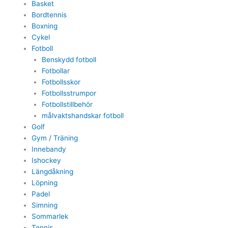
Basket
Bordtennis
Boxning
Cykel
Fotboll
Benskydd fotboll
Fotbollar
Fotbollsskor
Fotbollsstrumpor
Fotbollstillbehör
målvaktshandskar fotboll
Golf
Gym / Träning
Innebandy
Ishockey
Längdåkning
Löpning
Padel
Simning
Sommarlek
Tennis