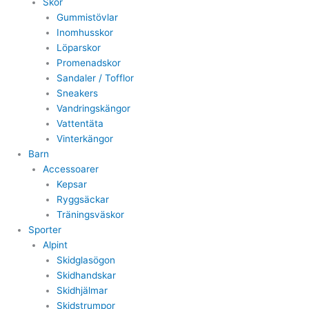
Skor
Gummistövlar
Inomhusskor
Löparskor
Promenadskor
Sandaler / Tofflor
Sneakers
Vandringskängor
Vattentäta
Vinterkängor
Barn
Accessoarer
Kepsar
Ryggsäckar
Träningsväskor
Sporter
Alpint
Skidglasögon
Skidhandskar
Skidhjälmar
Skidstrumpor