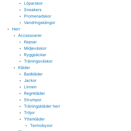
Löparskor
Sneakers
Promenadskor
Vandringskängor
Herr
Accessoarer
Kepsar
Midjeväskor
Ryggsäckar
Träningsväskor
Kläder
Badkläder
Jackor
Linnen
Regnkläder
Strumpor
Träningskläder herr
Tröjor
Ytterkläder
Termobyxor