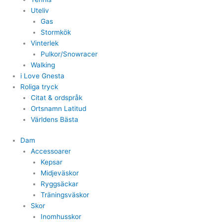
Uteliv
Gas
Stormkök
Vinterlek
Pulkor/Snowracer
Walking
i Love Gnesta
Roliga tryck
Citat & ordspråk
Ortsnamn Latitud
Världens Bästa
Dam
Accessoarer
Kepsar
Midjeväskor
Ryggsäckar
Träningsväskor
Skor
Inomhusskor