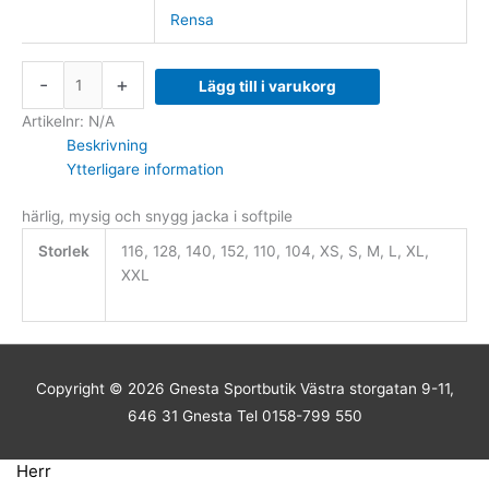
Rensa
-
+
Lägg till i varukorg
Artikelnr:
N/A
Beskrivning
Ytterligare information
härlig, mysig och snygg jacka i softpile
Storlek
116, 128, 140, 152, 110, 104, XS, S, M, L, XL,
XXL
Copyright © 2026
Gnesta Sportbutik
Västra storgatan 9-11,
646 31 Gnesta Tel 0158-799 550
Herr