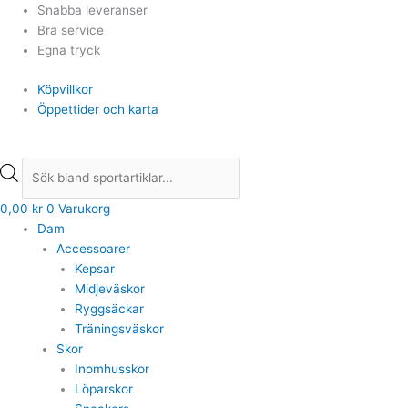
Hoppa
Products
Products
Snabba leveranser
till
search
search
Bra service
innehåll
Egna tryck
Köpvillkor
Öppettider och karta
0,00
kr
0
Varukorg
Dam
Accessoarer
Kepsar
Midjeväskor
Ryggsäckar
Träningsväskor
Skor
Inomhusskor
Löparskor