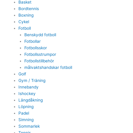
Basket
Bordtennis
Boxning
Cykel
Fotboll
Benskydd fotboll
Fotbollar
Fotbollsskor
Fotbollsstrumpor
Fotbollstillbehör
målvaktshandskar fotboll
Golf
Gym / Träning
Innebandy
Ishockey
Längdåkning
Löpning
Padel
Simning
Sommarlek
Tennis