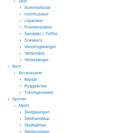
Skor
Gummistövlar
Inomhusskor
Löparskor
Promenadskor
Sandaler / Tofflor
Sneakers
Vandringskängor
Vattentäta
Vinterkängor
Barn
Accessoarer
Kepsar
Ryggsäckar
Träningsväskor
Sporter
Alpint
Skidglasögon
Skidhandskar
Skidhjälmar
Skidstrumpor