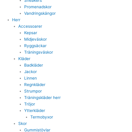
Sneakers
Promenadskor
Vandringskängor
Herr
Accessoarer
Kepsar
Midjeväskor
Ryggsäckar
Träningsväskor
Kläder
Badkläder
Jackor
Linnen
Regnkläder
Strumpor
Träningskläder herr
Tröjor
Ytterkläder
Termobyxor
Skor
Gummistövlar