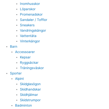
Inomhusskor
Löparskor
Promenadskor
Sandaler / Tofflor
Sneakers
Vandringskängor
Vattentäta
Vinterkängor
Barn
Accessoarer
Kepsar
Ryggsäckar
Träningsväskor
Sporter
Alpint
Skidglasögon
Skidhandskar
Skidhjälmar
Skidstrumpor
Badminton