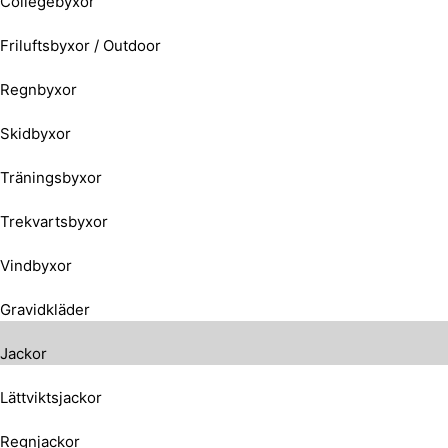
Collegebyxor
Friluftsbyxor / Outdoor
Regnbyxor
Skidbyxor
Träningsbyxor
Trekvartsbyxor
Vindbyxor
Gravidkläder
Jackor
Lättviktsjackor
Regnjackor