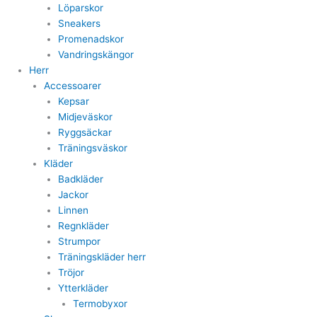
Löparskor
Sneakers
Promenadskor
Vandringskängor
Herr
Accessoarer
Kepsar
Midjeväskor
Ryggsäckar
Träningsväskor
Kläder
Badkläder
Jackor
Linnen
Regnkläder
Strumpor
Träningskläder herr
Tröjor
Ytterkläder
Termobyxor