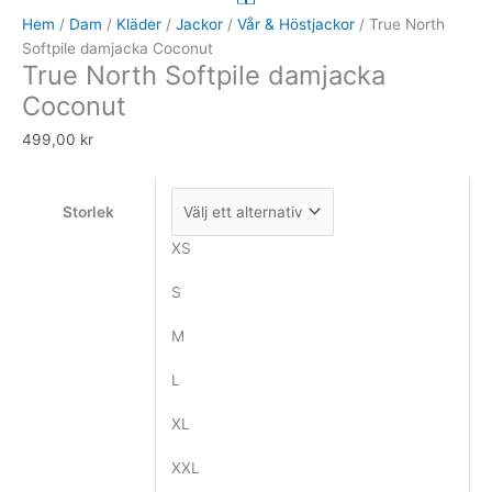
Softpile
Hem
/
Dam
/
Kläder
/
Jackor
/
Vår & Höstjackor
/ True North
damjacka
Softpile damjacka Coconut
True North Softpile damjacka
Coconut
mängd
Coconut
499,00
kr
Storlek
XS
S
M
L
XL
XXL