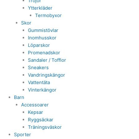
Tröjor
Ytterkläder
Termobyxor
Skor
Gummistövlar
Inomhusskor
Löparskor
Promenadskor
Sandaler / Tofflor
Sneakers
Vandringskängor
Vattentäta
Vinterkängor
Barn
Accessoarer
Kepsar
Ryggsäckar
Träningsväskor
Sporter