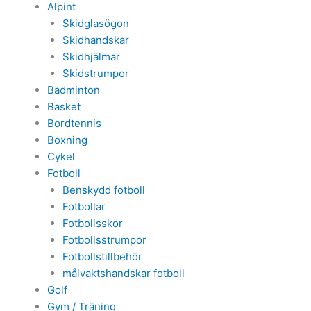
Alpint
Skidglasögon
Skidhandskar
Skidhjälmar
Skidstrumpor
Badminton
Basket
Bordtennis
Boxning
Cykel
Fotboll
Benskydd fotboll
Fotbollar
Fotbollsskor
Fotbollsstrumpor
Fotbollstillbehör
målvaktshandskar fotboll
Golf
Gym / Träning