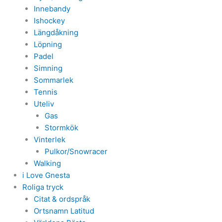
Innebandy
Ishockey
Längdåkning
Löpning
Padel
Simning
Sommarlek
Tennis
Uteliv
Gas
Stormkök
Vinterlek
Pulkor/Snowracer
Walking
i Love Gnesta
Roliga tryck
Citat & ordspråk
Ortsnamn Latitud