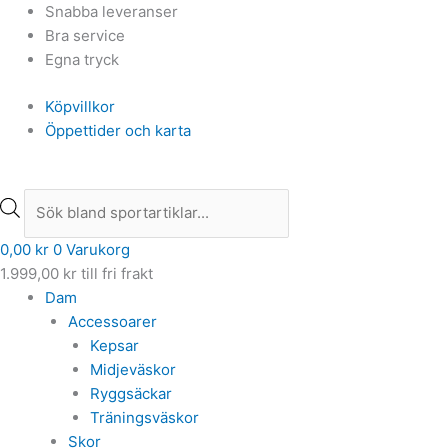
Hoppa
Products
Products
Snabba leveranser
till
search
search
Bra service
innehåll
Egna tryck
Köpvillkor
Öppettider och karta
0,00
kr
0
Varukorg
1.999,00
kr
till fri frakt
Dam
Accessoarer
Kepsar
Midjeväskor
Ryggsäckar
Träningsväskor
Skor