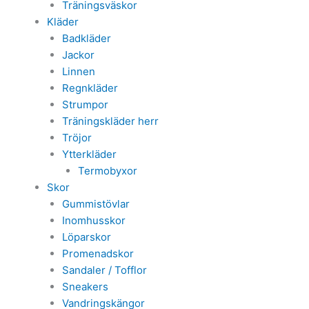
Träningsväskor
Kläder
Badkläder
Jackor
Linnen
Regnkläder
Strumpor
Träningskläder herr
Tröjor
Ytterkläder
Termobyxor
Skor
Gummistövlar
Inomhusskor
Löparskor
Promenadskor
Sandaler / Tofflor
Sneakers
Vandringskängor