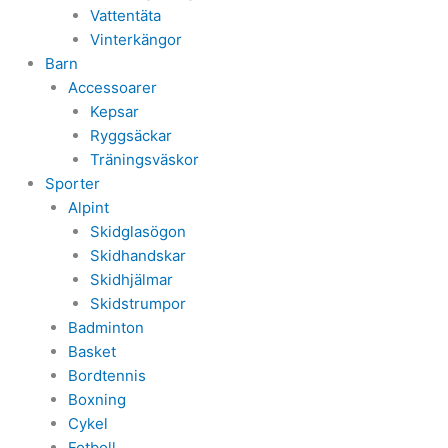
Vattentäta
Vinterkängor
Barn
Accessoarer
Kepsar
Ryggsäckar
Träningsväskor
Sporter
Alpint
Skidglasögon
Skidhandskar
Skidhjälmar
Skidstrumpor
Badminton
Basket
Bordtennis
Boxning
Cykel
Fotboll