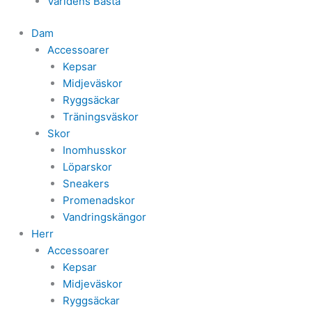
Världens Bästa
Dam
Accessoarer
Kepsar
Midjeväskor
Ryggsäckar
Träningsväskor
Skor
Inomhusskor
Löparskor
Sneakers
Promenadskor
Vandringskängor
Herr
Accessoarer
Kepsar
Midjeväskor
Ryggsäckar