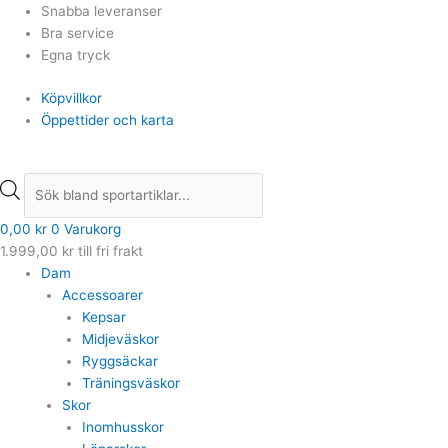
Hoppa
Products
Products
Snabba leveranser
till
search
search
Bra service
innehåll
Egna tryck
Köpvillkor
Öppettider och karta
0,00
kr
0
Varukorg
1.999,00
kr
till fri frakt
Dam
Accessoarer
Kepsar
Midjeväskor
Ryggsäckar
Träningsväskor
Skor
Inomhusskor