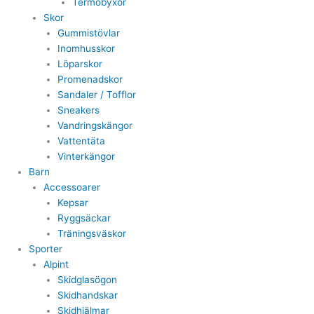
Termobyxor
Skor
Gummistövlar
Inomhusskor
Löparskor
Promenadskor
Sandaler / Tofflor
Sneakers
Vandringskängor
Vattentäta
Vinterkängor
Barn
Accessoarer
Kepsar
Ryggsäckar
Träningsväskor
Sporter
Alpint
Skidglasögon
Skidhandskar
Skidhjälmar