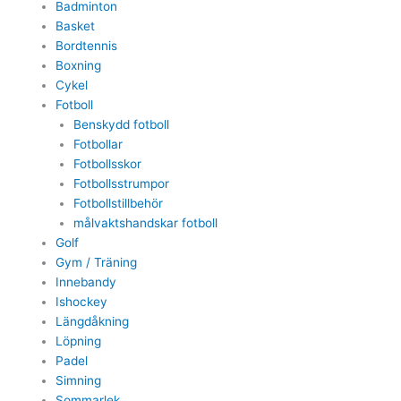
Badminton
Basket
Bordtennis
Boxning
Cykel
Fotboll
Benskydd fotboll
Fotbollar
Fotbollsskor
Fotbollsstrumpor
Fotbollstillbehör
målvaktshandskar fotboll
Golf
Gym / Träning
Innebandy
Ishockey
Längdåkning
Löpning
Padel
Simning
Sommarlek