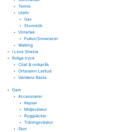
Tennis
Uteliv
Gas
Stormkök
Vinterlek
Pulkor/Snowracer
Walking
i Love Gnesta
Roliga tryck
Citat & ordspråk
Ortsnamn Latitud
Världens Bästa
Dam
Accessoarer
Kepsar
Midjeväskor
Ryggsäckar
Träningsväskor
Skor