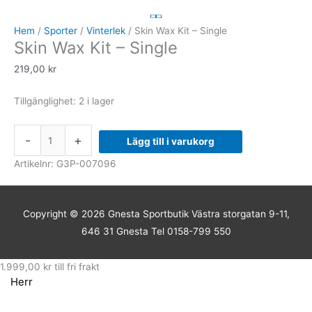
Wax
Kit
Hem
/
Sporter
/
Vinterlek
/ Skin Wax Kit – Single
Skin Wax Kit – Single
-
Single
219,00
kr
mängd
Tillgänglighet:
2 i lager
-
+
Lägg till i varukorg
Artikelnr:
G3P-007096
Copyright © 2026
Gnesta Sportbutik
Västra storgatan 9-11,
646 31 Gnesta Tel 0158-799 550
1.999,00
kr
till fri frakt
Herr