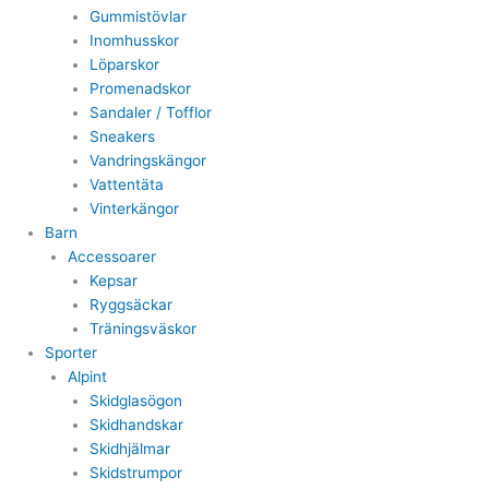
Gummistövlar
Inomhusskor
Löparskor
Promenadskor
Sandaler / Tofflor
Sneakers
Vandringskängor
Vattentäta
Vinterkängor
Barn
Accessoarer
Kepsar
Ryggsäckar
Träningsväskor
Sporter
Alpint
Skidglasögon
Skidhandskar
Skidhjälmar
Skidstrumpor