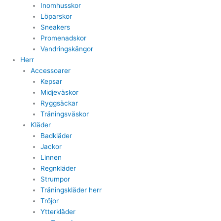
Inomhusskor
Löparskor
Sneakers
Promenadskor
Vandringskängor
Herr
Accessoarer
Kepsar
Midjeväskor
Ryggsäckar
Träningsväskor
Kläder
Badkläder
Jackor
Linnen
Regnkläder
Strumpor
Träningskläder herr
Tröjor
Ytterkläder