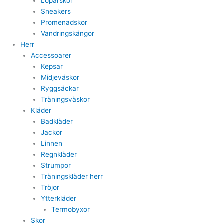
Löparskor
Sneakers
Promenadskor
Vandringskängor
Herr
Accessoarer
Kepsar
Midjeväskor
Ryggsäckar
Träningsväskor
Kläder
Badkläder
Jackor
Linnen
Regnkläder
Strumpor
Träningskläder herr
Tröjor
Ytterkläder
Termobyxor
Skor