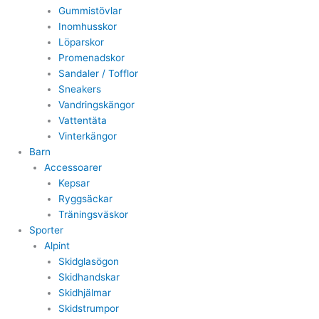
Gummistövlar
Inomhusskor
Löparskor
Promenadskor
Sandaler / Tofflor
Sneakers
Vandringskängor
Vattentäta
Vinterkängor
Barn
Accessoarer
Kepsar
Ryggsäckar
Träningsväskor
Sporter
Alpint
Skidglasögon
Skidhandskar
Skidhjälmar
Skidstrumpor