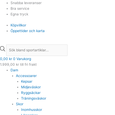
Hoppa
Products
Products
Snabba leveranser
till
search
search
Bra service
innehåll
Egna tryck
Köpvillkor
Öppettider och karta
0,00
kr
0
Varukorg
1.999,00
kr
till fri frakt
Dam
Accessoarer
Kepsar
Midjeväskor
Ryggsäckar
Träningsväskor
Skor
Inomhusskor