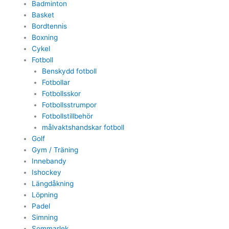
Badminton
Basket
Bordtennis
Boxning
Cykel
Fotboll
Benskydd fotboll
Fotbollar
Fotbollsskor
Fotbollsstrumpor
Fotbollstillbehör
målvaktshandskar fotboll
Golf
Gym / Träning
Innebandy
Ishockey
Längdåkning
Löpning
Padel
Simning
Sommarlek