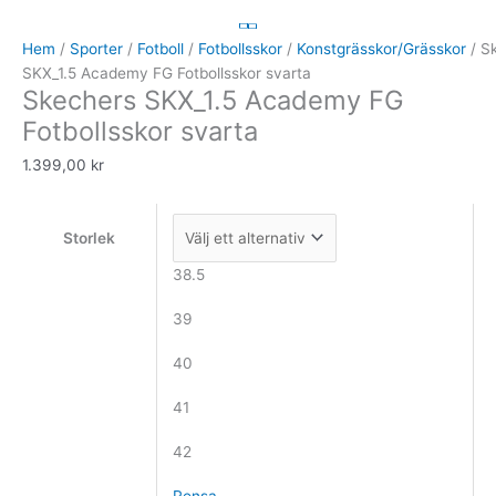
SKX_1.5
Academy
Hem
/
Sporter
/
Fotboll
/
Fotbollsskor
/
Konstgrässkor/Grässkor
/ S
FG
SKX_1.5 Academy FG Fotbollsskor svarta
Skechers SKX_1.5 Academy FG
Fotbollsskor
svarta
Fotbollsskor svarta
mängd
1.399,00
kr
Storlek
38.5
39
40
41
42