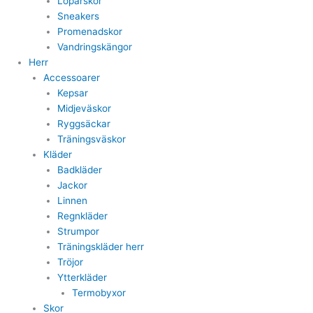
Löparskor
Sneakers
Promenadskor
Vandringskängor
Herr
Accessoarer
Kepsar
Midjeväskor
Ryggsäckar
Träningsväskor
Kläder
Badkläder
Jackor
Linnen
Regnkläder
Strumpor
Träningskläder herr
Tröjor
Ytterkläder
Termobyxor
Skor