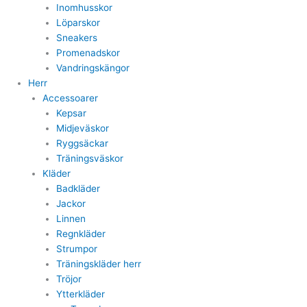
Inomhusskor
Löparskor
Sneakers
Promenadskor
Vandringskängor
Herr
Accessoarer
Kepsar
Midjeväskor
Ryggsäckar
Träningsväskor
Kläder
Badkläder
Jackor
Linnen
Regnkläder
Strumpor
Träningskläder herr
Tröjor
Ytterkläder