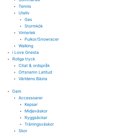
Tennis
Uteliv
Gas
Stormkök
Vinterlek
Pulkor/Snowracer
Walking
i Love Gnesta
Roliga tryck
Citat & ordspråk
Ortsnamn Latitud
Världens Bästa
Dam
Accessoarer
Kepsar
Midjeväskor
Ryggsäckar
Träningsväskor
Skor