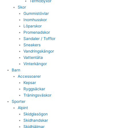
Termobyxor
Skor
Gummistövlar
Inomhusskor
Löparskor
Promenadskor
Sandaler / Tofflor
Sneakers
Vandringskängor
Vattentäta
Vinterkängor
Barn
Accessoarer
Kepsar
Ryggsäckar
Träningsväskor
Sporter
Alpint
Skidglasögon
Skidhandskar
Skidhjälmar