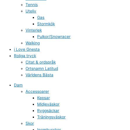
Tennis
Uteliv
Gas
Stormkök
Vinterlek
Pulkor/Snowracer
Walking
i Love Gnesta
Roliga tryck
Citat & ordspråk
Ortsnamn Latitud
Världens Bästa
Dam
Accessoarer
Kepsar
Midjeväskor
Ryggsäckar
Träningsväskor
Skor
Inomhusskor