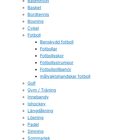
Badminton
Basket
Bordtennis
Boxning
Cykel
Fotboll
Benskydd fotboll
Fotbollar
Fotbollsskor
Fotbollsstrumpor
Fotbollstillbehör
målvaktshandskar fotboll
Golf
Gym / Träning
Innebandy
Ishockey
Längdåkning
Löpning
Padel
Simning
Sommarlek