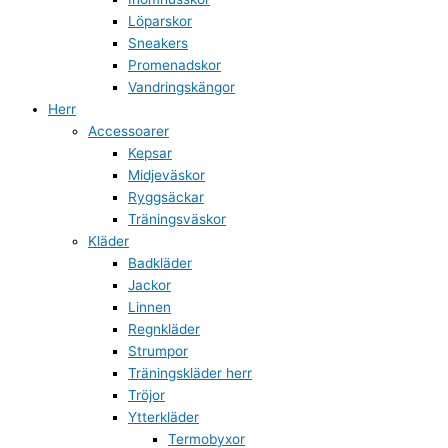
Löparskor
Sneakers
Promenadskor
Vandringskängor
Herr
Accessoarer
Kepsar
Midjeväskor
Ryggsäckar
Träningsväskor
Kläder
Badkläder
Jackor
Linnen
Regnkläder
Strumpor
Träningskläder herr
Tröjor
Ytterkläder
Termobyxor