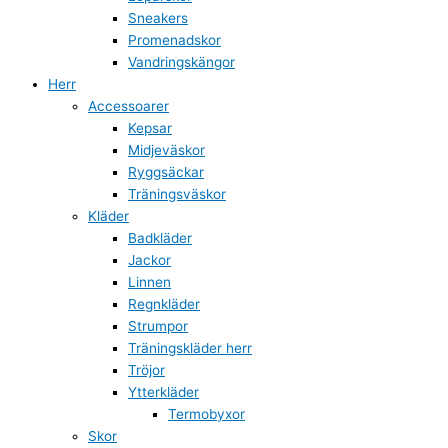
Sneakers
Promenadskor
Vandringskängor
Herr
Accessoarer
Kepsar
Midjeväskor
Ryggsäckar
Träningsväskor
Kläder
Badkläder
Jackor
Linnen
Regnkläder
Strumpor
Träningskläder herr
Tröjor
Ytterkläder
Termobyxor
Skor