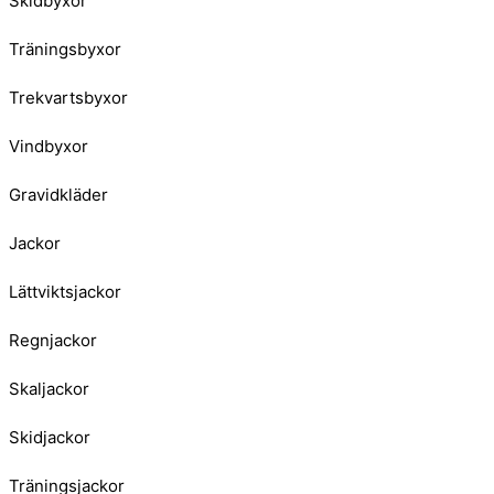
Skidbyxor
Träningsbyxor
Trekvartsbyxor
Vindbyxor
Gravidkläder
Jackor
Lättviktsjackor
Regnjackor
Skaljackor
Skidjackor
Träningsjackor