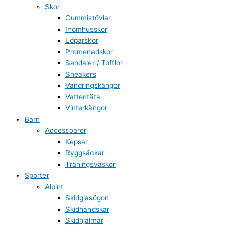
Skor
Gummistövlar
Inomhusskor
Löparskor
Promenadskor
Sandaler / Tofflor
Sneakers
Vandringskängor
Vattentäta
Vinterkängor
Barn
Accessoarer
Kepsar
Ryggsäckar
Träningsväskor
Sporter
Alpint
Skidglasögon
Skidhandskar
Skidhjälmar