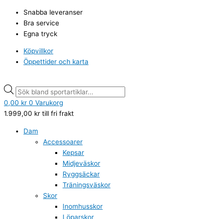
Hoppa
Shorts
Products
Products
Snabba leveranser
till
Race
search
search
Bra service
innehåll
Marine,
Egna tryck
svarta
mängd
Köpvillkor
Öppettider och karta
0,00
kr
0
Varukorg
1.999,00
kr
till fri frakt
Dam
Accessoarer
Kepsar
Midjeväskor
Ryggsäckar
Träningsväskor
Skor
Inomhusskor
Löparskor