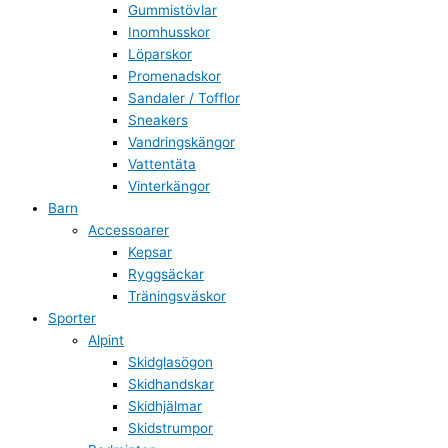
Gummistövlar
Inomhusskor
Löparskor
Promenadskor
Sandaler / Tofflor
Sneakers
Vandringskängor
Vattentäta
Vinterkängor
Barn
Accessoarer
Kepsar
Ryggsäckar
Träningsväskor
Sporter
Alpint
Skidglasögon
Skidhandskar
Skidhjälmar
Skidstrumpor