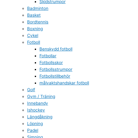
Skidstrumpor
Badminton
Basket
Bordtennis
Boxning
Cykel
Fotboll
Benskydd fotboll
Fotbollar
Fotbollsskor
Fotbollsstrumpor
Fotbollstillbehör
målvaktshandskar fotboll
Golf
Gym / Träning
Innebandy
Ishockey
Längdåkning
Löpning
Padel
Simning