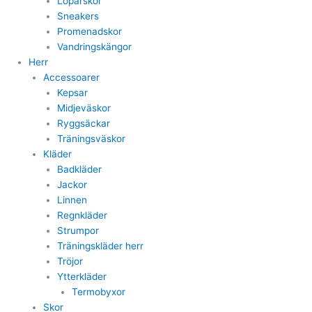
Löparskor
Sneakers
Promenadskor
Vandringskängor
Herr
Accessoarer
Kepsar
Midjeväskor
Ryggsäckar
Träningsväskor
Kläder
Badkläder
Jackor
Linnen
Regnkläder
Strumpor
Träningskläder herr
Tröjor
Ytterkläder
Termobyxor
Skor