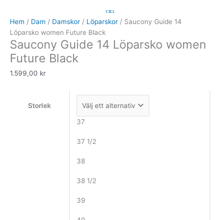
Guide
14
Hem
/
Dam
/
Damskor
/
Löparskor
/ Saucony Guide 14
Löparsko
Löparsko women Future Black
Saucony Guide 14 Löparsko women
women
Future
Future Black
Black
1.599,00
kr
mängd
Storlek
37
37 1/2
38
38 1/2
39