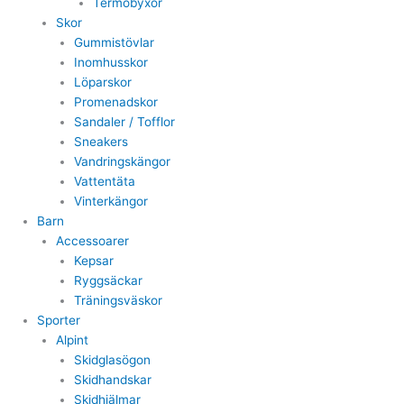
Termobyxor
Skor
Gummistövlar
Inomhusskor
Löparskor
Promenadskor
Sandaler / Tofflor
Sneakers
Vandringskängor
Vattentäta
Vinterkängor
Barn
Accessoarer
Kepsar
Ryggsäckar
Träningsväskor
Sporter
Alpint
Skidglasögon
Skidhandskar
Skidhjälmar