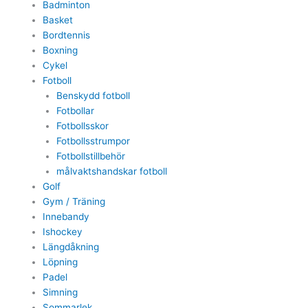
Badminton
Basket
Bordtennis
Boxning
Cykel
Fotboll
Benskydd fotboll
Fotbollar
Fotbollsskor
Fotbollsstrumpor
Fotbollstillbehör
målvaktshandskar fotboll
Golf
Gym / Träning
Innebandy
Ishockey
Längdåkning
Löpning
Padel
Simning
Sommarlek