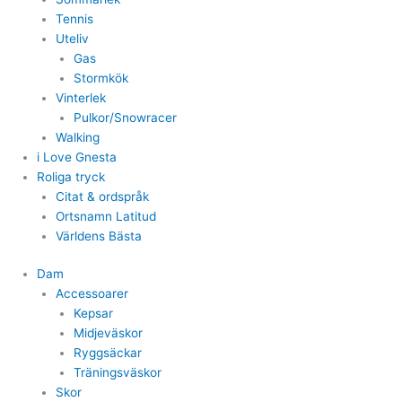
Tennis
Uteliv
Gas
Stormkök
Vinterlek
Pulkor/Snowracer
Walking
i Love Gnesta
Roliga tryck
Citat & ordspråk
Ortsnamn Latitud
Världens Bästa
Dam
Accessoarer
Kepsar
Midjeväskor
Ryggsäckar
Träningsväskor
Skor