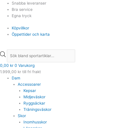
Hoppa
Products
Products
Snabba leveranser
till
search
search
Bra service
innehåll
Egna tryck
Köpvillkor
Öppettider och karta
0,00
kr
0
Varukorg
1.999,00
kr
till fri frakt
Dam
Accessoarer
Kepsar
Midjeväskor
Ryggsäckar
Träningsväskor
Skor
Inomhusskor