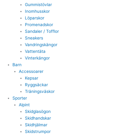
Gummistövlar
Inomhusskor
Löparskor
Promenadskor
Sandaler / Tofflor
Sneakers
Vandringskängor
Vattentäta
Vinterkängor
Barn
Accessoarer
Kepsar
Ryggsäckar
Träningsväskor
Sporter
Alpint
Skidglasögon
Skidhandskar
Skidhjälmar
Skidstrumpor