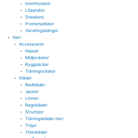
Inomhusskor
Löparskor
Sneakers
Promenadskor
Vandringskängor
Herr
Accessoarer
Kepsar
Midjeväskor
Ryggsäckar
Träningsväskor
Kläder
Badkläder
Jackor
Linnen
Regnkläder
Strumpor
Träningskläder herr
Tröjor
Ytterkläder