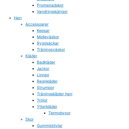
Promenadskor
Vandringskängor
Herr
Accessoarer
Kepsar
Midjeväskor
Ryggsäckar
Träningsväskor
Kläder
Badkläder
Jackor
Linnen
Regnkläder
Strumpor
Träningskläder herr
Tröjor
Ytterkläder
Termobyxor
Skor
Gummistövlar