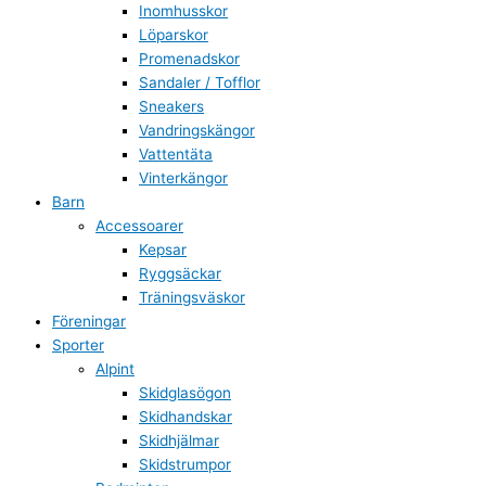
Inomhusskor
Löparskor
Promenadskor
Sandaler / Tofflor
Sneakers
Vandringskängor
Vattentäta
Vinterkängor
Barn
Accessoarer
Kepsar
Ryggsäckar
Träningsväskor
Föreningar
Sporter
Alpint
Skidglasögon
Skidhandskar
Skidhjälmar
Skidstrumpor