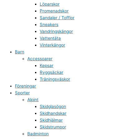
Löparskor
Promenadskor
Sandaler / Tofflor
Sneakers
Vandringskängor
Vattentäta
Vinterkängor
Barn
Accessoarer
Kepsar
Ryggsäckar
Träningsväskor
Föreningar
Sporter
Alpint
Skidglasögon
Skidhandskar
Skidhjälmar
Skidstrumpor
Badminton