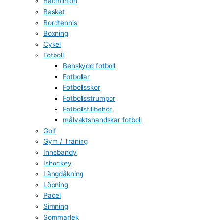
Badminton
Basket
Bordtennis
Boxning
Cykel
Fotboll
Benskydd fotboll
Fotbollar
Fotbollsskor
Fotbollsstrumpor
Fotbollstillbehör
målvaktshandskar fotboll
Golf
Gym / Träning
Innebandy
Ishockey
Längdåkning
Löpning
Padel
Simning
Sommarlek