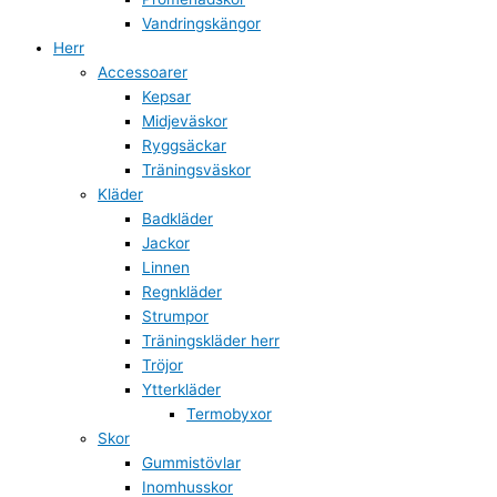
Vandringskängor
Herr
Accessoarer
Kepsar
Midjeväskor
Ryggsäckar
Träningsväskor
Kläder
Badkläder
Jackor
Linnen
Regnkläder
Strumpor
Träningskläder herr
Tröjor
Ytterkläder
Termobyxor
Skor
Gummistövlar
Inomhusskor