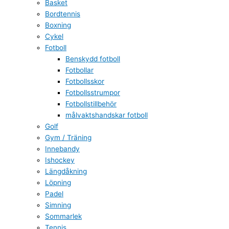
Basket
Bordtennis
Boxning
Cykel
Fotboll
Benskydd fotboll
Fotbollar
Fotbollsskor
Fotbollsstrumpor
Fotbollstillbehör
målvaktshandskar fotboll
Golf
Gym / Träning
Innebandy
Ishockey
Längdåkning
Löpning
Padel
Simning
Sommarlek
Tennis