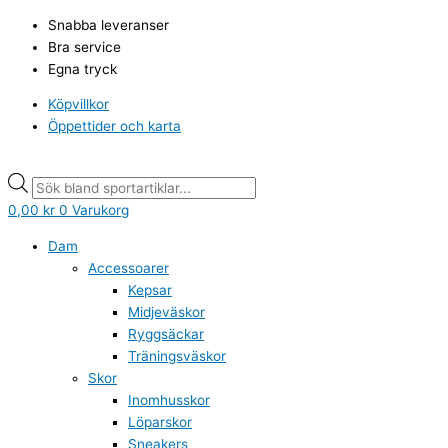
Hoppa
Products
Products
Snabba leveranser
till
search
search
Bra service
innehåll
Egna tryck
Köpvillkor
Öppettider och karta
0,00
kr
0
Varukorg
Dam
Accessoarer
Kepsar
Midjeväskor
Ryggsäckar
Träningsväskor
Skor
Inomhusskor
Löparskor
Sneakers