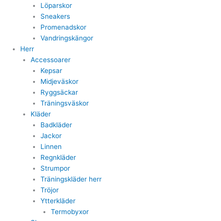
Löparskor
Sneakers
Promenadskor
Vandringskängor
Herr
Accessoarer
Kepsar
Midjeväskor
Ryggsäckar
Träningsväskor
Kläder
Badkläder
Jackor
Linnen
Regnkläder
Strumpor
Träningskläder herr
Tröjor
Ytterkläder
Termobyxor