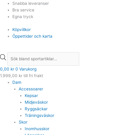
Hoppa
Products
Products
Snabba leveranser
till
search
search
Bra service
innehåll
Egna tryck
Köpvillkor
Öppettider och karta
0,00
kr
0
Varukorg
1.999,00
kr
till fri frakt
Dam
Accessoarer
Kepsar
Midjeväskor
Ryggsäckar
Träningsväskor
Skor
Inomhusskor