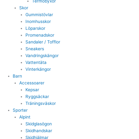
Termobyxor
Skor
Gummistövlar
Inomhusskor
Löparskor
Promenadskor
Sandaler / Tofflor
Sneakers
Vandringskängor
Vattentäta
Vinterkängor
Barn
Accessoarer
Kepsar
Ryggsäckar
Träningsväskor
Sporter
Alpint
Skidglasögon
Skidhandskar
Skidhjälmar