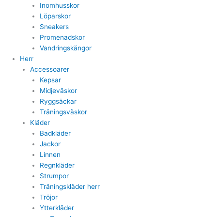
Inomhusskor
Löparskor
Sneakers
Promenadskor
Vandringskängor
Herr
Accessoarer
Kepsar
Midjeväskor
Ryggsäckar
Träningsväskor
Kläder
Badkläder
Jackor
Linnen
Regnkläder
Strumpor
Träningskläder herr
Tröjor
Ytterkläder