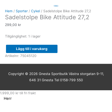
Bike
Attitude
Hem
/
Sporter
/
Cykel
/ Sadelstolpe Bike Attitude 27,2
Sadelstolpe Bike Attitude 27,2
27,2
mängd
299,00
kr
Tillgänglighet:
1 i lager
Lägg till i varukorg
Artikelnr:
75045120
Copyright © 2026
Gnesta Sportbutik
Västra storgatan 9-11,
646 31 Gnesta Tel 0158-799 550
1.999,00
kr
till fri frakt
Herr