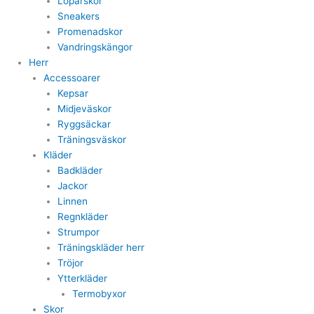
Löparskor
Sneakers
Promenadskor
Vandringskängor
Herr
Accessoarer
Kepsar
Midjeväskor
Ryggsäckar
Träningsväskor
Kläder
Badkläder
Jackor
Linnen
Regnkläder
Strumpor
Träningskläder herr
Tröjor
Ytterkläder
Termobyxor
Skor