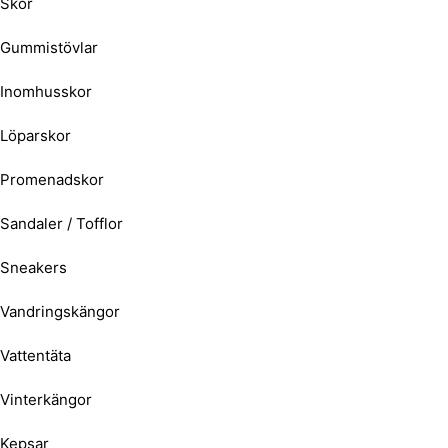
Skor
Gummistövlar
Inomhusskor
Löparskor
Promenadskor
Sandaler / Tofflor
Sneakers
Vandringskängor
Vattentäta
Vinterkängor
Kepsar