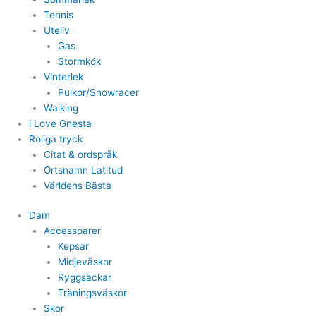
Tennis
Uteliv
Gas
Stormkök
Vinterlek
Pulkor/Snowracer
Walking
i Love Gnesta
Roliga tryck
Citat & ordspråk
Ortsnamn Latitud
Världens Bästa
Dam
Accessoarer
Kepsar
Midjeväskor
Ryggsäckar
Träningsväskor
Skor