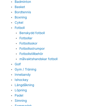
Badminton
Basket
Bordtennis
Boxning
Cykel
Fotboll
Benskydd fotboll
Fotbollar
Fotbollsskor
Fotbollsstrumpor
Fotbollstillbehör
målvaktshandskar fotboll
Golf
Gym / Träning
Innebandy
Ishockey
Längdåkning
Löpning
Padel
Simning
Sommarlek