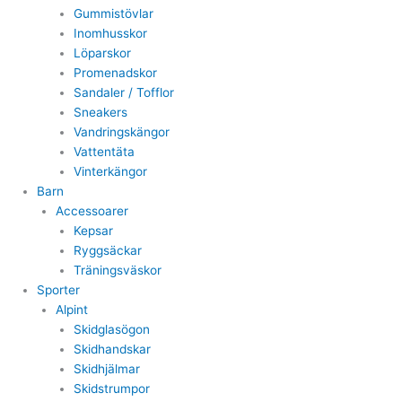
Gummistövlar
Inomhusskor
Löparskor
Promenadskor
Sandaler / Tofflor
Sneakers
Vandringskängor
Vattentäta
Vinterkängor
Barn
Accessoarer
Kepsar
Ryggsäckar
Träningsväskor
Sporter
Alpint
Skidglasögon
Skidhandskar
Skidhjälmar
Skidstrumpor