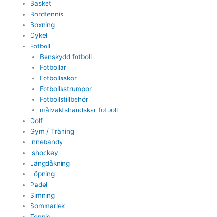
Basket
Bordtennis
Boxning
Cykel
Fotboll
Benskydd fotboll
Fotbollar
Fotbollsskor
Fotbollsstrumpor
Fotbollstillbehör
målvaktshandskar fotboll
Golf
Gym / Träning
Innebandy
Ishockey
Längdåkning
Löpning
Padel
Simning
Sommarlek
Tennis