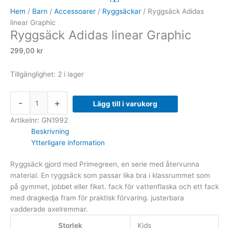
linear
Hem
/
Barn
/
Accessoarer
/
Ryggsäckar
/ Ryggsäck Adidas
Graphic
linear Graphic
Ryggsäck Adidas linear Graphic
mängd
299,00
kr
Tillgänglighet:
2 i lager
-
+
Lägg till i varukorg
Artikelnr:
GN1992
Beskrivning
Ytterligare information
Ryggsäck gjord med Primegreen, en serie med återvunna
material. En ryggsäck som passar lika bra i klassrummet som
på gymmet, jobbet eller fiket. fack för vattenflaska och ett fack
med dragkedja fram för praktisk förvaring. justerbara
vadderade axelremmar.
Storlek
Kids