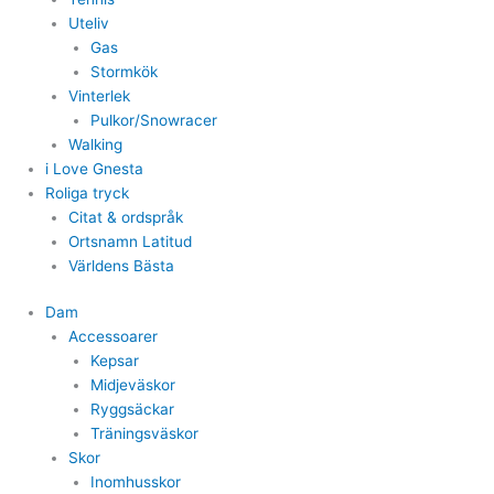
Uteliv
Gas
Stormkök
Vinterlek
Pulkor/Snowracer
Walking
i Love Gnesta
Roliga tryck
Citat & ordspråk
Ortsnamn Latitud
Världens Bästa
Dam
Accessoarer
Kepsar
Midjeväskor
Ryggsäckar
Träningsväskor
Skor
Inomhusskor