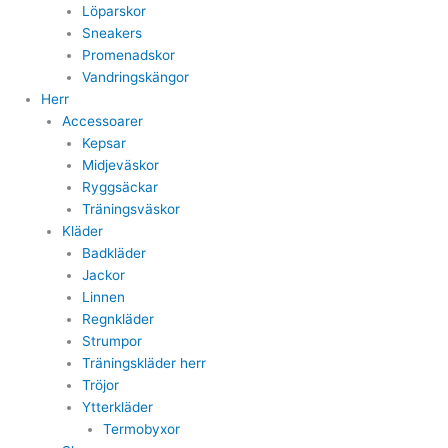
Löparskor
Sneakers
Promenadskor
Vandringskängor
Herr
Accessoarer
Kepsar
Midjeväskor
Ryggsäckar
Träningsväskor
Kläder
Badkläder
Jackor
Linnen
Regnkläder
Strumpor
Träningskläder herr
Tröjor
Ytterkläder
Termobyxor