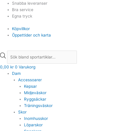
Hoppa
Products
Products
Snabba leveranser
till
search
search
Bra service
innehåll
Egna tryck
Köpvillkor
Öppettider och karta
0,00
kr
0
Varukorg
Dam
Accessoarer
Kepsar
Midjeväskor
Ryggsäckar
Träningsväskor
Skor
Inomhusskor
Löparskor