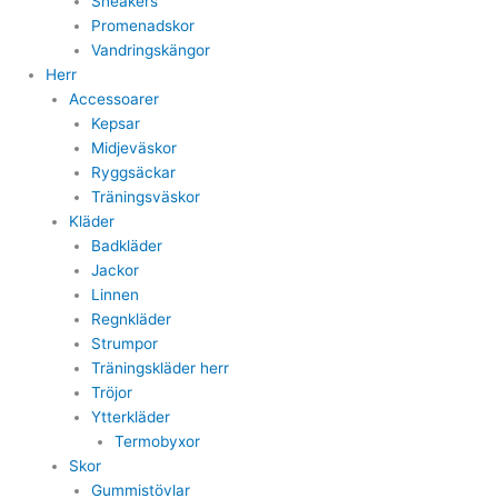
Sneakers
Promenadskor
Vandringskängor
Herr
Accessoarer
Kepsar
Midjeväskor
Ryggsäckar
Träningsväskor
Kläder
Badkläder
Jackor
Linnen
Regnkläder
Strumpor
Träningskläder herr
Tröjor
Ytterkläder
Termobyxor
Skor
Gummistövlar