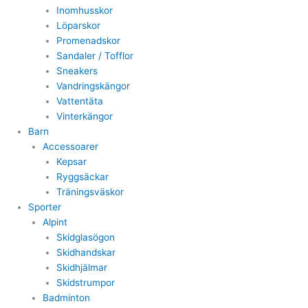
Inomhusskor
Löparskor
Promenadskor
Sandaler / Tofflor
Sneakers
Vandringskängor
Vattentäta
Vinterkängor
Barn
Accessoarer
Kepsar
Ryggsäckar
Träningsväskor
Sporter
Alpint
Skidglasögon
Skidhandskar
Skidhjälmar
Skidstrumpor
Badminton