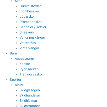
Skor
Gummistövlar
Inomhusskor
Löparskor
Promenadskor
Sandaler / Tofflor
Sneakers
Vandringskängor
Vattentäta
Vinterkängor
Barn
Accessoarer
Kepsar
Ryggsäckar
Träningsväskor
Sporter
Alpint
Skidglasögon
Skidhandskar
Skidhjälmar
Skidstrumpor