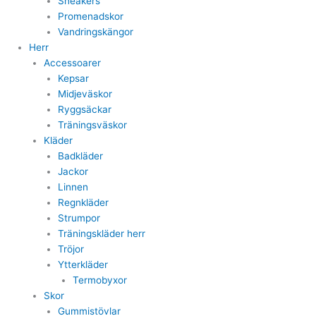
Sneakers
Promenadskor
Vandringskängor
Herr
Accessoarer
Kepsar
Midjeväskor
Ryggsäckar
Träningsväskor
Kläder
Badkläder
Jackor
Linnen
Regnkläder
Strumpor
Träningskläder herr
Tröjor
Ytterkläder
Termobyxor
Skor
Gummistövlar