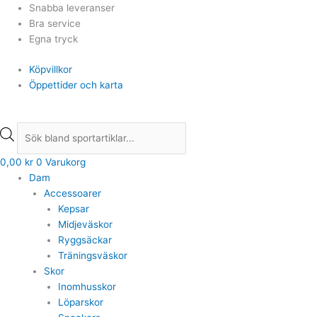
Hoppa
Products
Products
Snabba leveranser
till
search
search
Bra service
innehåll
Egna tryck
Köpvillkor
Öppettider och karta
0,00
kr
0
Varukorg
Dam
Accessoarer
Kepsar
Midjeväskor
Ryggsäckar
Träningsväskor
Skor
Inomhusskor
Löparskor