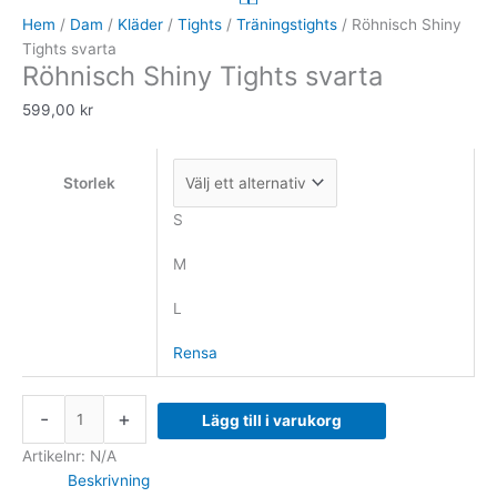
Tights
Hem
/
Dam
/
Kläder
/
Tights
/
Träningstights
/ Röhnisch Shiny
svarta
Tights svarta
Röhnisch Shiny Tights svarta
mängd
599,00
kr
Storlek
S
M
L
Rensa
-
+
Lägg till i varukorg
Artikelnr:
N/A
Beskrivning