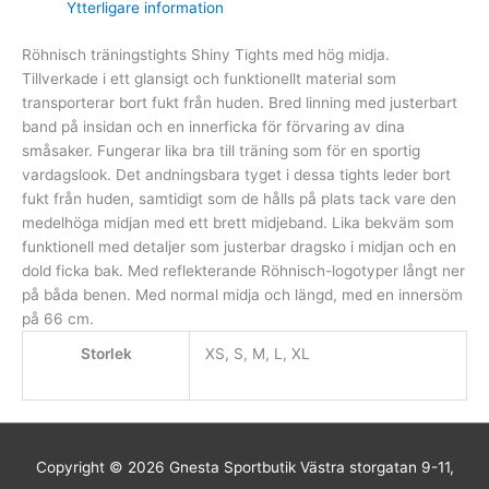
Ytterligare information
Röhnisch träningstights Shiny Tights med hög midja.
Tillverkade i ett glansigt och funktionellt material som
transporterar bort fukt från huden. Bred linning med justerbart
band på insidan och en innerficka för förvaring av dina
småsaker. Fungerar lika bra till träning som för en sportig
vardagslook. Det andningsbara tyget i dessa tights leder bort
fukt från huden, samtidigt som de hålls på plats tack vare den
medelhöga midjan med ett brett midjeband. Lika bekväm som
funktionell med detaljer som justerbar dragsko i midjan och en
dold ficka bak. Med reflekterande Röhnisch-logotyper långt ner
på båda benen. Med normal midja och längd, med en innersöm
på 66 cm.
Storlek
XS, S, M, L, XL
Copyright © 2026
Gnesta Sportbutik
Västra storgatan 9-11,