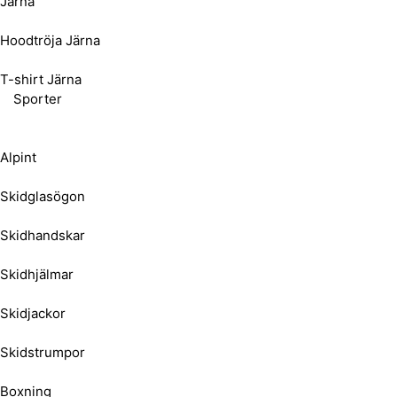
Järna
Hoodtröja Järna
T-shirt Järna
Sporter
Alpint
Skidglasögon
Skidhandskar
Skidhjälmar
Skidjackor
Skidstrumpor
Boxning