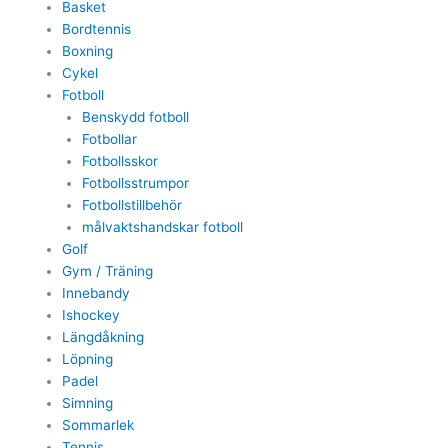
Basket
Bordtennis
Boxning
Cykel
Fotboll
Benskydd fotboll
Fotbollar
Fotbollsskor
Fotbollsstrumpor
Fotbollstillbehör
målvaktshandskar fotboll
Golf
Gym / Träning
Innebandy
Ishockey
Längdåkning
Löpning
Padel
Simning
Sommarlek
Tennis