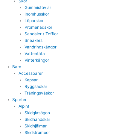
Skor
Gummistövlar
Inomhusskor
Löparskor
Promenadskor
Sandaler / Tofflor
Sneakers
Vandringskängor
Vattentäta
Vinterkängor
Barn
Accessoarer
Kepsar
Ryggsäckar
Träningsväskor
Sporter
Alpint
Skidglasögon
Skidhandskar
Skidhjälmar
Skidstrumpor