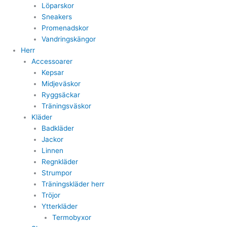
Löparskor
Sneakers
Promenadskor
Vandringskängor
Herr
Accessoarer
Kepsar
Midjeväskor
Ryggsäckar
Träningsväskor
Kläder
Badkläder
Jackor
Linnen
Regnkläder
Strumpor
Träningskläder herr
Tröjor
Ytterkläder
Termobyxor