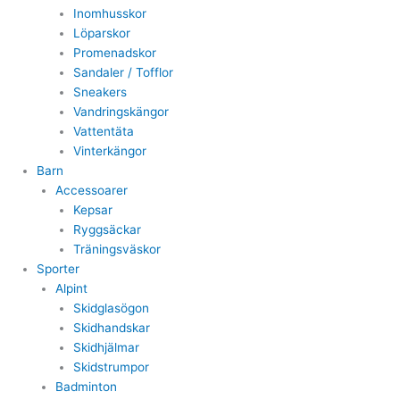
Inomhusskor
Löparskor
Promenadskor
Sandaler / Tofflor
Sneakers
Vandringskängor
Vattentäta
Vinterkängor
Barn
Accessoarer
Kepsar
Ryggsäckar
Träningsväskor
Sporter
Alpint
Skidglasögon
Skidhandskar
Skidhjälmar
Skidstrumpor
Badminton