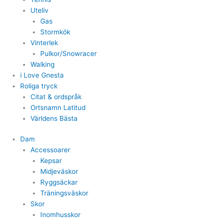
Uteliv
Gas
Stormkök
Vinterlek
Pulkor/Snowracer
Walking
i Love Gnesta
Roliga tryck
Citat & ordspråk
Ortsnamn Latitud
Världens Bästa
Dam
Accessoarer
Kepsar
Midjeväskor
Ryggsäckar
Träningsväskor
Skor
Inomhusskor