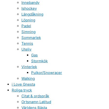
Innebandy
Ishockey
Längdåkning
Löpning
Padel
Simning
Sommarlek
Tennis
Uteliv
Gas
Stormkök
Vinterlek
Pulkor/Snowracer
Walking
i Love Gnesta
Roliga tryck
Citat & ordspråk
Ortsnamn Latitud
Världens Bästa