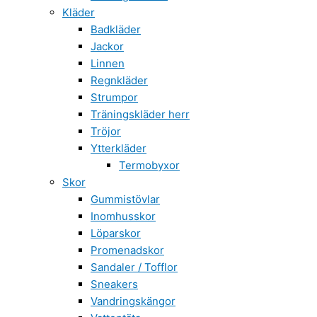
Kläder
Badkläder
Jackor
Linnen
Regnkläder
Strumpor
Träningskläder herr
Tröjor
Ytterkläder
Termobyxor
Skor
Gummistövlar
Inomhusskor
Löparskor
Promenadskor
Sandaler / Tofflor
Sneakers
Vandringskängor