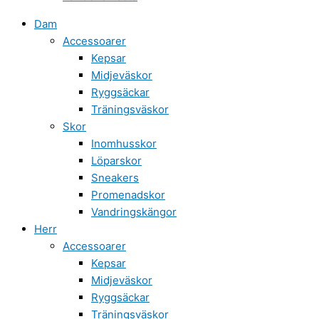
Dam
Accessoarer
Kepsar
Midjeväskor
Ryggsäckar
Träningsväskor
Skor
Inomhusskor
Löparskor
Sneakers
Promenadskor
Vandringskängor
Herr
Accessoarer
Kepsar
Midjeväskor
Ryggsäckar
Träningsväskor