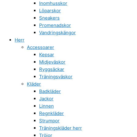
Inomhusskor
Löparskor
Sneakers
Promenadskor
Vandringskängor
Herr
Accessoarer
Kepsar
Midjeväskor
Ryggsäckar
Träningsväskor
Kläder
Badkläder
Jackor
Linnen
Regnkläder
Strumpor
Träningskläder herr
Tröjor