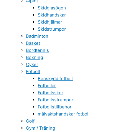
Alpint
Skidglasögon
Skidhandskar
Skidhjälmar
Skidstrumpor
Badminton
Basket
Bordtennis
Boxning
Cykel
Fotboll
Benskydd fotboll
Fotbollar
Fotbollsskor
Fotbollsstrumpor
Fotbollstillbehör
målvaktshandskar fotboll
Golf
Gym / Träning