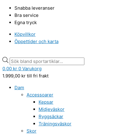
Hoppa
Röhnisch
Products
Products
Snabba leveranser
till
Ifemi
search
search
Bra service
innehåll
baddräkt
Egna tryck
swim
suite
Köpvillkor
svart
Öppettider och karta
mängd
0,00
kr
0
Varukorg
1.999,00
kr
till fri frakt
Dam
Accessoarer
Kepsar
Midjeväskor
Ryggsäckar
Träningsväskor
Skor