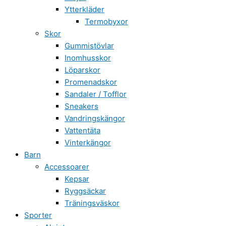
Ytterkläder
Termobyxor
Skor
Gummistövlar
Inomhusskor
Löparskor
Promenadskor
Sandaler / Tofflor
Sneakers
Vandringskängor
Vattentäta
Vinterkängor
Barn
Accessoarer
Kepsar
Ryggsäckar
Träningsväskor
Sporter