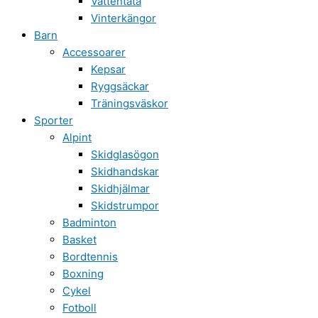
Vattentäta
Vinterkängor
Barn
Accessoarer
Kepsar
Ryggsäckar
Träningsväskor
Sporter
Alpint
Skidglasögon
Skidhandskar
Skidhjälmar
Skidstrumpor
Badminton
Basket
Bordtennis
Boxning
Cykel
Fotboll