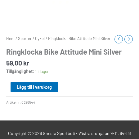
Hem
/
Sporter
/
Cykel
/ Ringklocka Bike Attitude Mini Silver
Ringklocka Bike Attitude Mini Silver
59,00
kr
Tillgänglighet:
1 i lager
Lägg till i varukorg
Artikelnr:
0326544
Copyright © 2026
Gnesta Sportbutik
Västra storgatan 9-11, 646 31