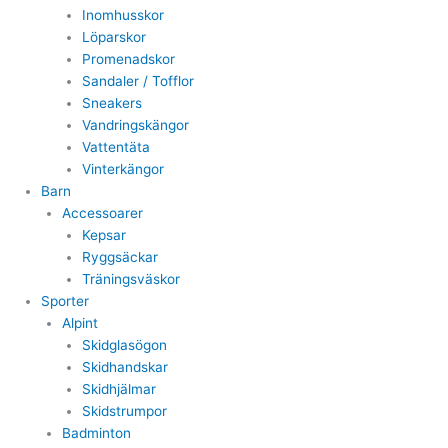
Inomhusskor
Löparskor
Promenadskor
Sandaler / Tofflor
Sneakers
Vandringskängor
Vattentäta
Vinterkängor
Barn
Accessoarer
Kepsar
Ryggsäckar
Träningsväskor
Sporter
Alpint
Skidglasögon
Skidhandskar
Skidhjälmar
Skidstrumpor
Badminton