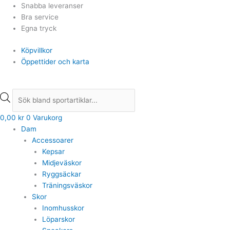
Hoppa
Products
Products
Snabba leveranser
till
search
search
Bra service
innehåll
Egna tryck
Köpvillkor
Öppettider och karta
0,00
kr
0
Varukorg
Dam
Accessoarer
Kepsar
Midjeväskor
Ryggsäckar
Träningsväskor
Skor
Inomhusskor
Löparskor