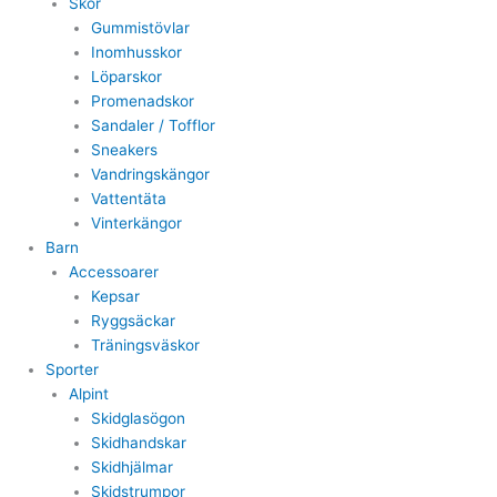
Skor
Gummistövlar
Inomhusskor
Löparskor
Promenadskor
Sandaler / Tofflor
Sneakers
Vandringskängor
Vattentäta
Vinterkängor
Barn
Accessoarer
Kepsar
Ryggsäckar
Träningsväskor
Sporter
Alpint
Skidglasögon
Skidhandskar
Skidhjälmar
Skidstrumpor