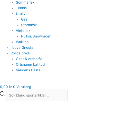
Sommarlek
Tennis
Uteliv
Gas
Stormkök
Vinterlek
Pulkor/Snowracer
Walking
i Love Gnesta
Roliga tryck
Citat & ordspråk
Ortsnamn Latitud
Världens Bästa
0,00
kr
0
Varukorg
Didriksons
Boardman