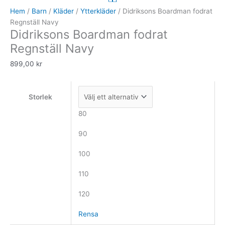
fodrat
Hem
/
Barn
/
Kläder
/
Ytterkläder
/ Didriksons Boardman fodrat
Regnställ
Regnställ Navy
Didriksons Boardman fodrat
Navy
mängd
Regnställ Navy
899,00
kr
Storlek
80
90
100
110
120
Rensa