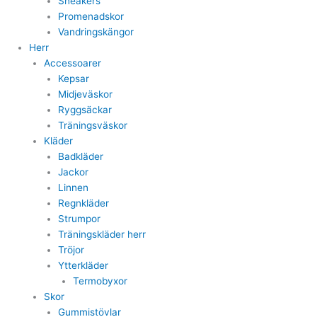
Sneakers
Promenadskor
Vandringskängor
Herr
Accessoarer
Kepsar
Midjeväskor
Ryggsäckar
Träningsväskor
Kläder
Badkläder
Jackor
Linnen
Regnkläder
Strumpor
Träningskläder herr
Tröjor
Ytterkläder
Termobyxor
Skor
Gummistövlar