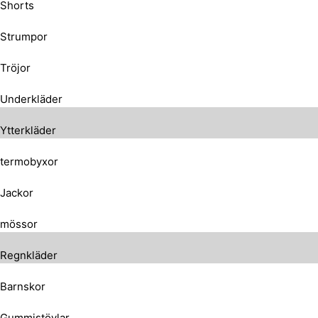
Shorts
Strumpor
Tröjor
Underkläder
Ytterkläder
termobyxor
Jackor
mössor
Regnkläder
Barnskor
Gummistövlar