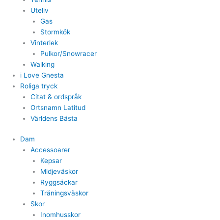
Uteliv
Gas
Stormkök
Vinterlek
Pulkor/Snowracer
Walking
i Love Gnesta
Roliga tryck
Citat & ordspråk
Ortsnamn Latitud
Världens Bästa
Dam
Accessoarer
Kepsar
Midjeväskor
Ryggsäckar
Träningsväskor
Skor
Inomhusskor