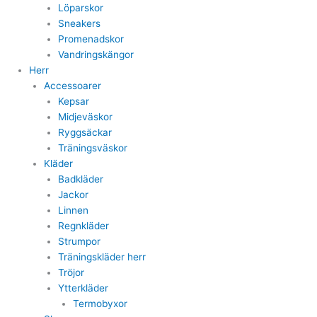
Löparskor
Sneakers
Promenadskor
Vandringskängor
Herr
Accessoarer
Kepsar
Midjeväskor
Ryggsäckar
Träningsväskor
Kläder
Badkläder
Jackor
Linnen
Regnkläder
Strumpor
Träningskläder herr
Tröjor
Ytterkläder
Termobyxor