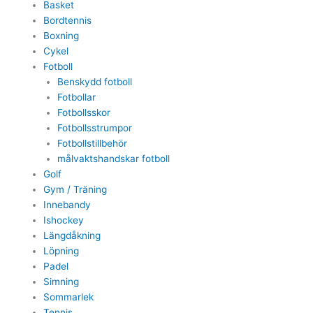
Basket
Bordtennis
Boxning
Cykel
Fotboll
Benskydd fotboll
Fotbollar
Fotbollsskor
Fotbollsstrumpor
Fotbollstillbehör
målvaktshandskar fotboll
Golf
Gym / Träning
Innebandy
Ishockey
Längdåkning
Löpning
Padel
Simning
Sommarlek
Tennis