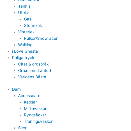
Tennis
Uteliv
Gas
Stormkök
Vinterlek
Pulkor/Snowracer
Walking
i Love Gnesta
Roliga tryck
Citat & ordspråk
Ortsnamn Latitud
Världens Bästa
Dam
Accessoarer
Kepsar
Midjeväskor
Ryggsäckar
Träningsväskor
Skor