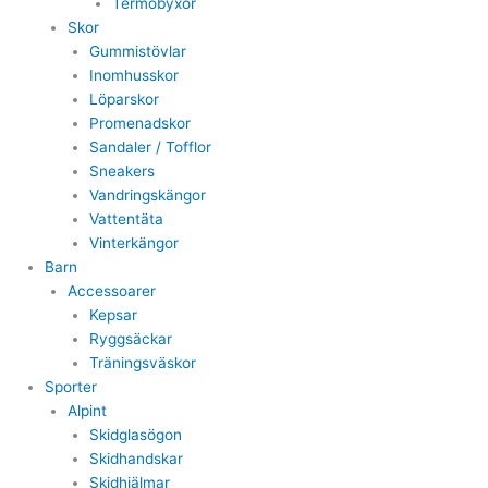
Termobyxor
Skor
Gummistövlar
Inomhusskor
Löparskor
Promenadskor
Sandaler / Tofflor
Sneakers
Vandringskängor
Vattentäta
Vinterkängor
Barn
Accessoarer
Kepsar
Ryggsäckar
Träningsväskor
Sporter
Alpint
Skidglasögon
Skidhandskar
Skidhjälmar