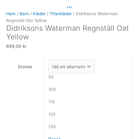
Waterman
Regnställ
Hem
/
Barn
/
Kläder
/
Ytterkläder
/ Didriksons Waterman
Oat
Regnställ Oat Yellow
Didriksons Waterman Regnställ Oat
Yellow
mängd
Yellow
699,00
kr
Storlek
90
100
110
120
130