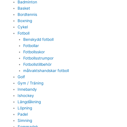
Badminton
Basket
Bordtennis
Boxning
Cykel
Fotboll
Benskydd fotboll
Fotbollar
Fotbollsskor
Fotbollsstrumpor
Fotbollstillbehör
målvaktshandskar fotboll
Golf
Gym / Träning
Innebandy
Ishockey
Längdåkning
Löpning
Padel
Simning
Sommarlek