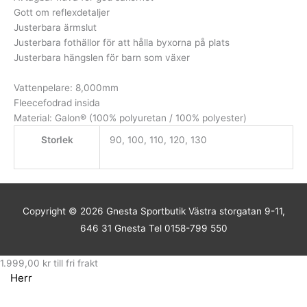
Gott om reflexdetaljer
Justerbara ärmslut
Justerbara fothällor för att hålla byxorna på plats
Justerbara hängslen för barn som växer
Vattenpelare: 8,000mm
Fleecefodrad insida
Material: Galon® (100% polyuretan / 100% polyester)
Storlek
90, 100, 110, 120, 130
Copyright © 2026
Gnesta Sportbutik
Västra storgatan 9-11,
646 31 Gnesta Tel 0158-799 550
1.999,00
kr
till fri frakt
Herr