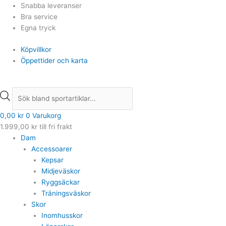
Hoppa
Products
Products
Snabba leveranser
till
search
search
Bra service
innehåll
Egna tryck
Köpvillkor
Öppettider och karta
0,00
kr
0
Varukorg
1.999,00
kr
till fri frakt
Dam
Accessoarer
Kepsar
Midjeväskor
Ryggsäckar
Träningsväskor
Skor
Inomhusskor