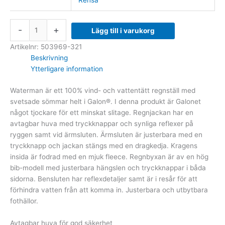
Rensa
-
+
Lägg till i varukorg
Artikelnr:
503969-321
Beskrivning
Ytterligare information
Waterman är ett 100% vind- och vattentätt regnställ med
svetsade sömmar helt i Galon®. I denna produkt är Galonet
något tjockare för ett minskat slitage. Regnjackan har en
avtagbar huva med tryckknappar och synliga reflexer på
ryggen samt vid ärmsluten. Ärmsluten är justerbara med en
tryckknapp och jackan stängs med en dragkedja. Kragens
insida är fodrad med en mjuk fleece. Regnbyxan är av en hög
bib-modell med justerbara hängslen och tryckknappar i båda
sidorna. Bensluten har reflexdetaljer samt är i resår för att
förhindra vatten från att komma in. Justerbara och utbytbara
fothällor.
Avtagbar huva för god säkerhet