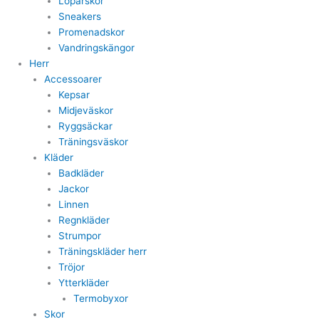
Löparskor
Sneakers
Promenadskor
Vandringskängor
Herr
Accessoarer
Kepsar
Midjeväskor
Ryggsäckar
Träningsväskor
Kläder
Badkläder
Jackor
Linnen
Regnkläder
Strumpor
Träningskläder herr
Tröjor
Ytterkläder
Termobyxor
Skor