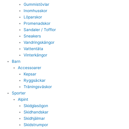
Gummistövlar
Inomhusskor
Löparskor
Promenadskor
Sandaler / Tofflor
Sneakers
Vandringskängor
Vattentäta
Vinterkängor
Barn
Accessoarer
Kepsar
Ryggsäckar
Träningsväskor
Sporter
Alpint
Skidglasögon
Skidhandskar
Skidhjälmar
Skidstrumpor