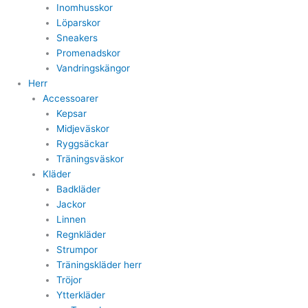
Inomhusskor
Löparskor
Sneakers
Promenadskor
Vandringskängor
Herr
Accessoarer
Kepsar
Midjeväskor
Ryggsäckar
Träningsväskor
Kläder
Badkläder
Jackor
Linnen
Regnkläder
Strumpor
Träningskläder herr
Tröjor
Ytterkläder