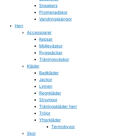
Sneakers
Promenadskor
Vandringskängor
Herr
Accessoarer
Kepsar
Midjeväskor
Ryggsäckar
Träningsväskor
Kläder
Badkläder
Jackor
Linnen
Regnkläder
Strumpor
Träningskläder herr
Tröjor
Ytterkläder
Termobyxor
Skor