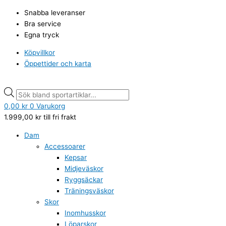
Hoppa
Puma
Products
Products
Snabba leveranser
till
strumpor
search
search
Bra service
innehåll
unisex
Egna tryck
cushioned
next
Köpvillkor
crew
Öppettider och karta
svarta
3-
pack
mängd
0,00
kr
0
Varukorg
1.999,00
kr
till fri frakt
Dam
Accessoarer
Kepsar
Midjeväskor
Ryggsäckar
Träningsväskor
Skor
Inomhusskor
Löparskor