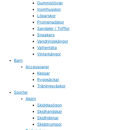
Gummistövlar
Inomhusskor
Löparskor
Promenadskor
Sandaler / Tofflor
Sneakers
Vandringskängor
Vattentäta
Vinterkängor
Barn
Accessoarer
Kepsar
Ryggsäckar
Träningsväskor
Sporter
Alpint
Skidglasögon
Skidhandskar
Skidhjälmar
Skidstrumpor