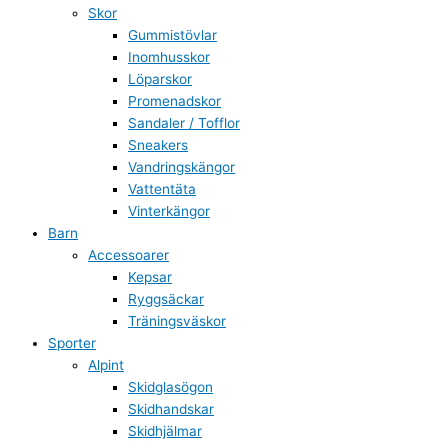
Skor
Gummistövlar
Inomhusskor
Löparskor
Promenadskor
Sandaler / Tofflor
Sneakers
Vandringskängor
Vattentäta
Vinterkängor
Barn
Accessoarer
Kepsar
Ryggsäckar
Träningsväskor
Sporter
Alpint
Skidglasögon
Skidhandskar
Skidhjälmar