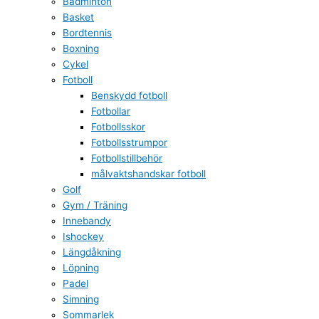
Badminton
Basket
Bordtennis
Boxning
Cykel
Fotboll
Benskydd fotboll
Fotbollar
Fotbollsskor
Fotbollsstrumpor
Fotbollstillbehör
målvaktshandskar fotboll
Golf
Gym / Träning
Innebandy
Ishockey
Längdåkning
Löpning
Padel
Simning
Sommarlek