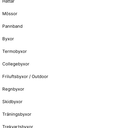
Hattar
Mössor
Pannband
Byxor
Termobyxor
Collegebyxor
Friluftsbyxor / Outdoor
Regnbyxor
Skidbyxor
Träningsbyxor
Trekvartsbyxor