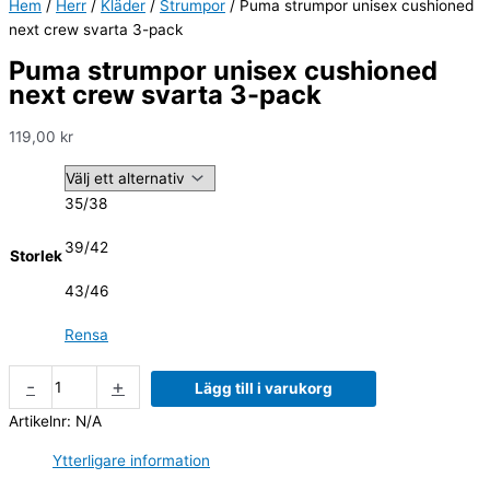
Hem
/
Herr
/
Kläder
/
Strumpor
/ Puma strumpor unisex cushioned
next crew svarta 3-pack
Puma strumpor unisex cushioned
next crew svarta 3-pack
119,00
kr
35/38
39/42
Storlek
43/46
Rensa
-
+
Lägg till i varukorg
Artikelnr:
N/A
Ytterligare information