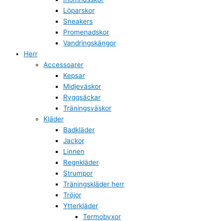
Löparskor
Sneakers
Promenadskor
Vandringskängor
Herr
Accessoarer
Kepsar
Midjeväskor
Ryggsäckar
Träningsväskor
Kläder
Badkläder
Jackor
Linnen
Regnkläder
Strumpor
Träningskläder herr
Tröjor
Ytterkläder
Termobyxor