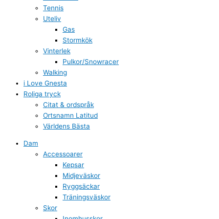
Tennis
Uteliv
Gas
Stormkök
Vinterlek
Pulkor/Snowracer
Walking
i Love Gnesta
Roliga tryck
Citat & ordspråk
Ortsnamn Latitud
Världens Bästa
Dam
Accessoarer
Kepsar
Midjeväskor
Ryggsäckar
Träningsväskor
Skor
Inomhusskor