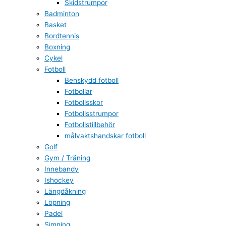
Skidstrumpor
Badminton
Basket
Bordtennis
Boxning
Cykel
Fotboll
Benskydd fotboll
Fotbollar
Fotbollsskor
Fotbollsstrumpor
Fotbollstillbehör
målvaktshandskar fotboll
Golf
Gym / Träning
Innebandy
Ishockey
Längdåkning
Löpning
Padel
Simning