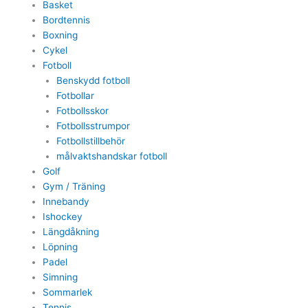
Basket
Bordtennis
Boxning
Cykel
Fotboll
Benskydd fotboll
Fotbollar
Fotbollsskor
Fotbollsstrumpor
Fotbollstillbehör
målvaktshandskar fotboll
Golf
Gym / Träning
Innebandy
Ishockey
Längdåkning
Löpning
Padel
Simning
Sommarlek
Tennis