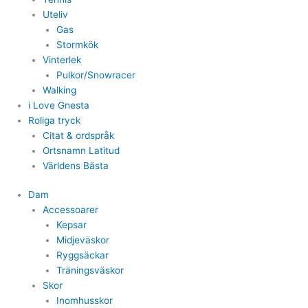
Uteliv
Gas
Stormkök
Vinterlek
Pulkor/Snowracer
Walking
i Love Gnesta
Roliga tryck
Citat & ordspråk
Ortsnamn Latitud
Världens Bästa
Dam
Accessoarer
Kepsar
Midjeväskor
Ryggsäckar
Träningsväskor
Skor
Inomhusskor