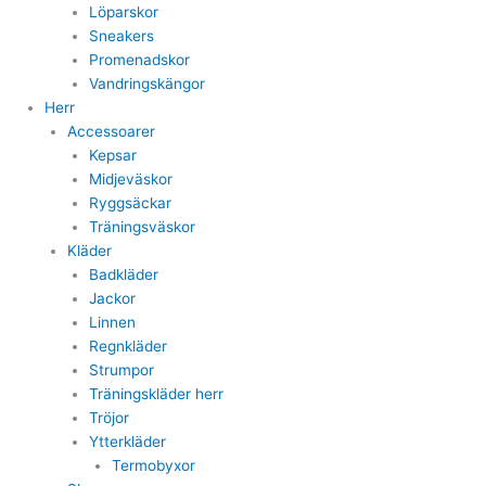
Löparskor
Sneakers
Promenadskor
Vandringskängor
Herr
Accessoarer
Kepsar
Midjeväskor
Ryggsäckar
Träningsväskor
Kläder
Badkläder
Jackor
Linnen
Regnkläder
Strumpor
Träningskläder herr
Tröjor
Ytterkläder
Termobyxor