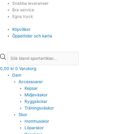
Hoppa
Products
Products
Snabba leveranser
till
search
search
Bra service
innehåll
Egna tryck
Köpvillkor
Öppettider och karta
0,00
kr
0
Varukorg
Dam
Accessoarer
Kepsar
Midjeväskor
Ryggsäckar
Träningsväskor
Skor
Inomhusskor
Löparskor