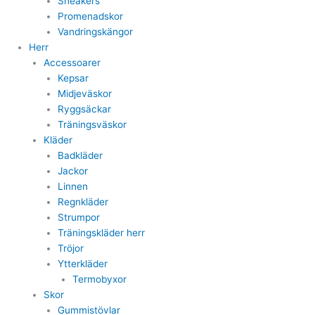
Sneakers
Promenadskor
Vandringskängor
Herr
Accessoarer
Kepsar
Midjeväskor
Ryggsäckar
Träningsväskor
Kläder
Badkläder
Jackor
Linnen
Regnkläder
Strumpor
Träningskläder herr
Tröjor
Ytterkläder
Termobyxor
Skor
Gummistövlar