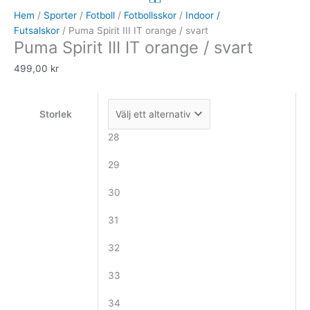
III
Hem
/
Sporter
/
Fotboll
/
Fotbollsskor
/
Indoor /
IT
Futsalskor
/ Puma Spirit III IT orange / svart
Puma Spirit III IT orange / svart
orange
/
499,00
kr
svart
mängd
Storlek
28
29
30
31
32
33
34