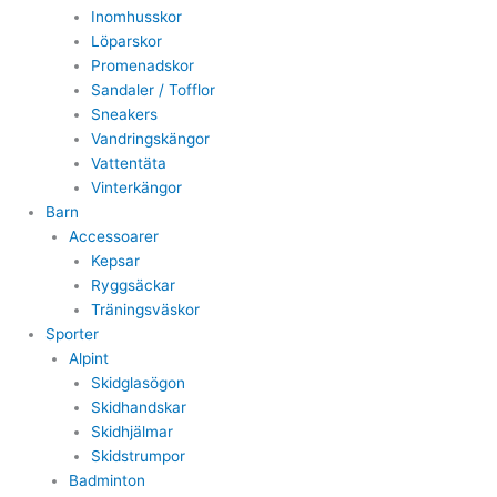
Inomhusskor
Löparskor
Promenadskor
Sandaler / Tofflor
Sneakers
Vandringskängor
Vattentäta
Vinterkängor
Barn
Accessoarer
Kepsar
Ryggsäckar
Träningsväskor
Sporter
Alpint
Skidglasögon
Skidhandskar
Skidhjälmar
Skidstrumpor
Badminton