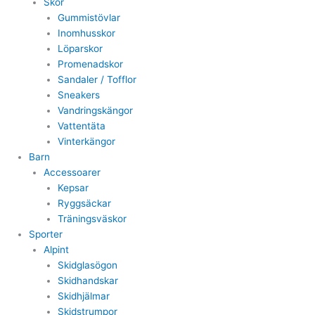
Skor
Gummistövlar
Inomhusskor
Löparskor
Promenadskor
Sandaler / Tofflor
Sneakers
Vandringskängor
Vattentäta
Vinterkängor
Barn
Accessoarer
Kepsar
Ryggsäckar
Träningsväskor
Sporter
Alpint
Skidglasögon
Skidhandskar
Skidhjälmar
Skidstrumpor