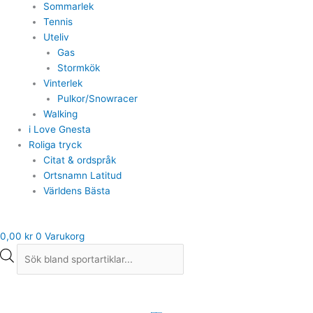
Sommarlek
Tennis
Uteliv
Gas
Stormkök
Vinterlek
Pulkor/Snowracer
Walking
i Love Gnesta
Roliga tryck
Citat & ordspråk
Ortsnamn Latitud
Världens Bästa
0,00
kr
0
Varukorg
Puma
Spirit