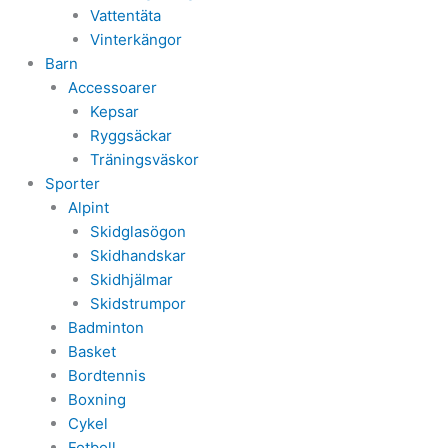
Vattentäta
Vinterkängor
Barn
Accessoarer
Kepsar
Ryggsäckar
Träningsväskor
Sporter
Alpint
Skidglasögon
Skidhandskar
Skidhjälmar
Skidstrumpor
Badminton
Basket
Bordtennis
Boxning
Cykel
Fotboll