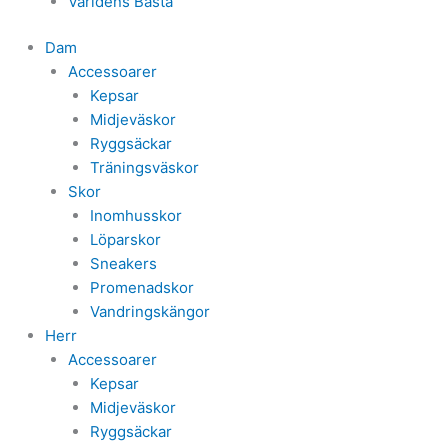
Världens Bästa
Dam
Accessoarer
Kepsar
Midjeväskor
Ryggsäckar
Träningsväskor
Skor
Inomhusskor
Löparskor
Sneakers
Promenadskor
Vandringskängor
Herr
Accessoarer
Kepsar
Midjeväskor
Ryggsäckar