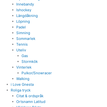
Innebandy
Ishockey
Längdåkning
Löpning
Padel
Simning
Sommarlek
Tennis
Uteliv
Gas
Stormkök
Vinterlek
Pulkor/Snowracer
Walking
i Love Gnesta
Roliga tryck
Citat & ordspråk
Ortsnamn Latitud