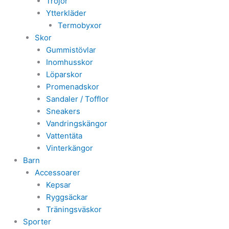
Tröjor
Ytterkläder
Termobyxor
Skor
Gummistövlar
Inomhusskor
Löparskor
Promenadskor
Sandaler / Tofflor
Sneakers
Vandringskängor
Vattentäta
Vinterkängor
Barn
Accessoarer
Kepsar
Ryggsäckar
Träningsväskor
Sporter