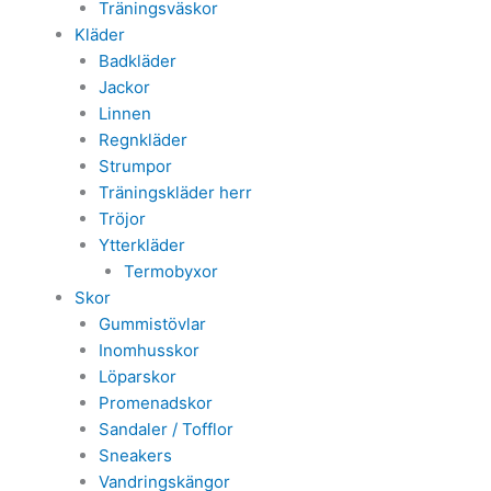
Träningsväskor
Kläder
Badkläder
Jackor
Linnen
Regnkläder
Strumpor
Träningskläder herr
Tröjor
Ytterkläder
Termobyxor
Skor
Gummistövlar
Inomhusskor
Löparskor
Promenadskor
Sandaler / Tofflor
Sneakers
Vandringskängor