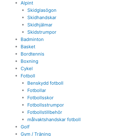
Alpint
Skidglasögon
Skidhandskar
Skidhjälmar
Skidstrumpor
Badminton
Basket
Bordtennis
Boxning
Cykel
Fotboll
Benskydd fotboll
Fotbollar
Fotbollsskor
Fotbollsstrumpor
Fotbollstillbehör
målvaktshandskar fotboll
Golf
Gym / Träning