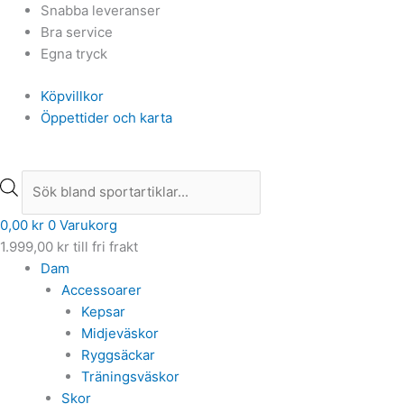
Hoppa
Products
Products
Snabba leveranser
till
search
search
Bra service
innehåll
Egna tryck
Köpvillkor
Öppettider och karta
0,00
kr
0
Varukorg
1.999,00
kr
till fri frakt
Dam
Accessoarer
Kepsar
Midjeväskor
Ryggsäckar
Träningsväskor
Skor