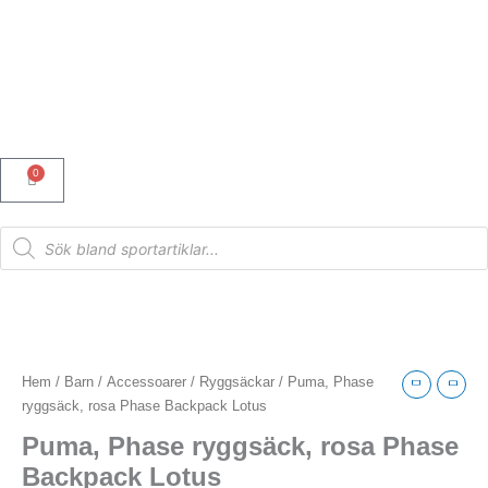
Hoppa
till
innehåll
0
Varukorg
Products
search
Puma,
Phase
ryggsäck,
Hem
/
Barn
/
Accessoarer
/
Ryggsäckar
/ Puma, Phase
rosa
ryggsäck, rosa Phase Backpack Lotus
Phase
Puma, Phase ryggsäck, rosa Phase
Backpack
Lotus
Backpack Lotus