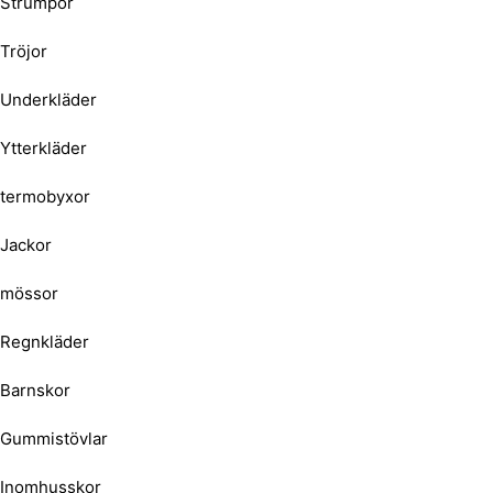
Strumpor
Tröjor
Underkläder
Ytterkläder
termobyxor
Jackor
mössor
Regnkläder
Barnskor
Gummistövlar
Inomhusskor