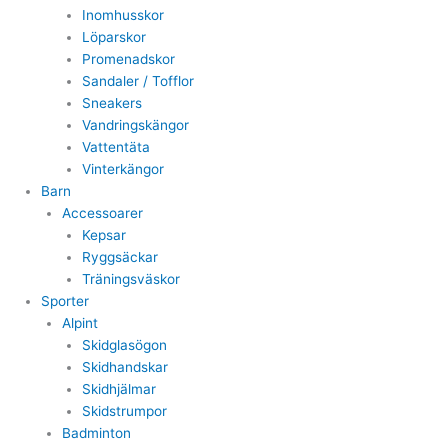
Inomhusskor
Löparskor
Promenadskor
Sandaler / Tofflor
Sneakers
Vandringskängor
Vattentäta
Vinterkängor
Barn
Accessoarer
Kepsar
Ryggsäckar
Träningsväskor
Sporter
Alpint
Skidglasögon
Skidhandskar
Skidhjälmar
Skidstrumpor
Badminton