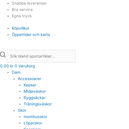
Hoppa
Products
Products
Snabba leveranser
till
search
search
Bra service
innehåll
Egna tryck
Köpvillkor
Öppettider och karta
0,00
kr
0
Varukorg
Dam
Accessoarer
Kepsar
Midjeväskor
Ryggsäckar
Träningsväskor
Skor
Inomhusskor
Löparskor