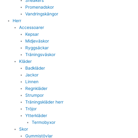
Sneakers
Promenadskor
Vandringskängor
Herr
Accessoarer
Kepsar
Midjeväskor
Ryggsäckar
Träningsväskor
Kläder
Badkläder
Jackor
Linnen
Regnkläder
Strumpor
Träningskläder herr
Tröjor
Ytterkläder
Termobyxor
Skor
Gummistövlar