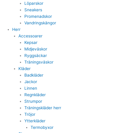
Löparskor
Sneakers
Promenadskor
Vandringskängor
Herr
Accessoarer
Kepsar
Midjeväskor
Ryggsäckar
Träningsväskor
Kläder
Badkläder
Jackor
Linnen
Regnkläder
Strumpor
Träningskläder herr
Tröjor
Ytterkläder
Termobyxor