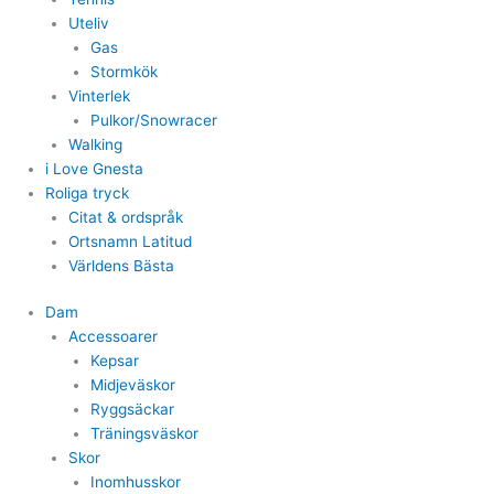
Uteliv
Gas
Stormkök
Vinterlek
Pulkor/Snowracer
Walking
i Love Gnesta
Roliga tryck
Citat & ordspråk
Ortsnamn Latitud
Världens Bästa
Dam
Accessoarer
Kepsar
Midjeväskor
Ryggsäckar
Träningsväskor
Skor
Inomhusskor