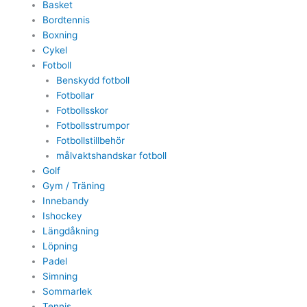
Basket
Bordtennis
Boxning
Cykel
Fotboll
Benskydd fotboll
Fotbollar
Fotbollsskor
Fotbollsstrumpor
Fotbollstillbehör
målvaktshandskar fotboll
Golf
Gym / Träning
Innebandy
Ishockey
Längdåkning
Löpning
Padel
Simning
Sommarlek
Tennis