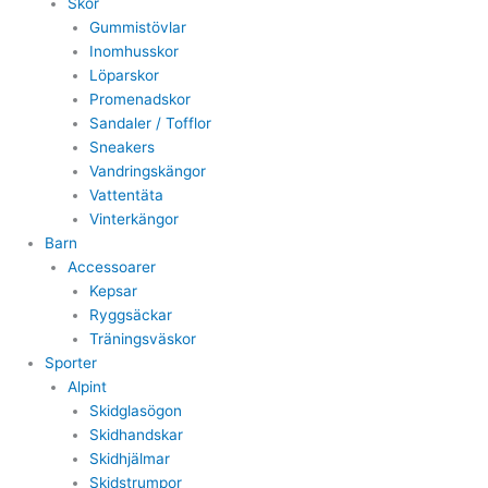
Skor
Gummistövlar
Inomhusskor
Löparskor
Promenadskor
Sandaler / Tofflor
Sneakers
Vandringskängor
Vattentäta
Vinterkängor
Barn
Accessoarer
Kepsar
Ryggsäckar
Träningsväskor
Sporter
Alpint
Skidglasögon
Skidhandskar
Skidhjälmar
Skidstrumpor