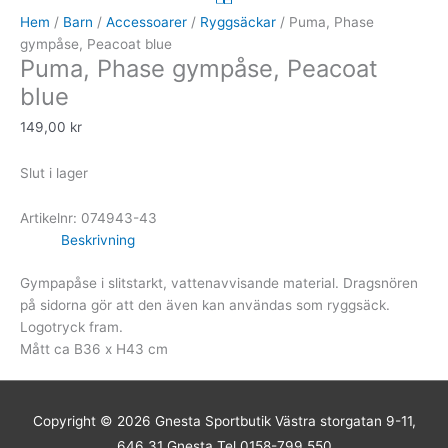
Hem
/
Barn
/
Accessoarer
/
Ryggsäckar
/ Puma, Phase
gympåse, Peacoat blue
Puma, Phase gympåse, Peacoat
blue
149,00
kr
Slut i lager
Artikelnr:
074943-43
Beskrivning
Gympapåse i slitstarkt, vattenavvisande material. Dragsnören
på sidorna gör att den även kan användas som ryggsäck.
Logotryck fram.
Mått ca B36 x H43 cm
Copyright © 2026
Gnesta Sportbutik
Västra storgatan 9-11,
646 31 Gnesta Tel 0158-799 550