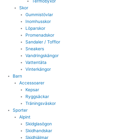
Termobyxor
Skor
Gummistövlar
Inomhusskor
Löparskor
Promenadskor
Sandaler / Tofflor
Sneakers
Vandringskängor
Vattentäta
Vinterkängor
Barn
Accessoarer
Kepsar
Ryggsäckar
Träningsväskor
Sporter
Alpint
Skidglasögon
Skidhandskar
Skidhjälmar