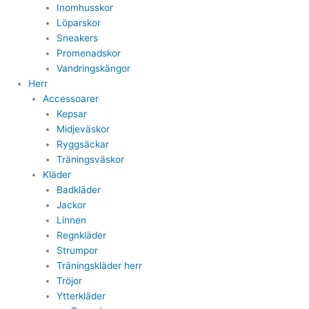
Inomhusskor
Löparskor
Sneakers
Promenadskor
Vandringskängor
Herr
Accessoarer
Kepsar
Midjeväskor
Ryggsäckar
Träningsväskor
Kläder
Badkläder
Jackor
Linnen
Regnkläder
Strumpor
Träningskläder herr
Tröjor
Ytterkläder