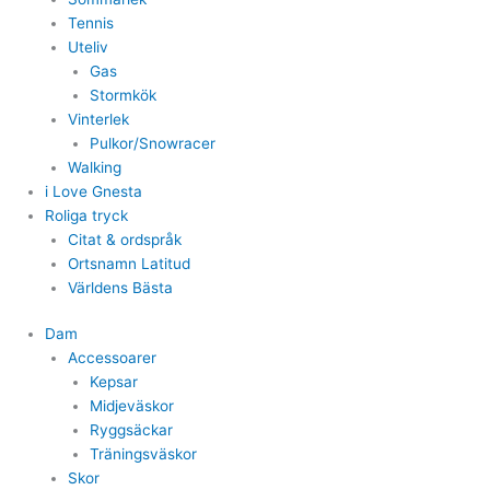
Tennis
Uteliv
Gas
Stormkök
Vinterlek
Pulkor/Snowracer
Walking
i Love Gnesta
Roliga tryck
Citat & ordspråk
Ortsnamn Latitud
Världens Bästa
Dam
Accessoarer
Kepsar
Midjeväskor
Ryggsäckar
Träningsväskor
Skor