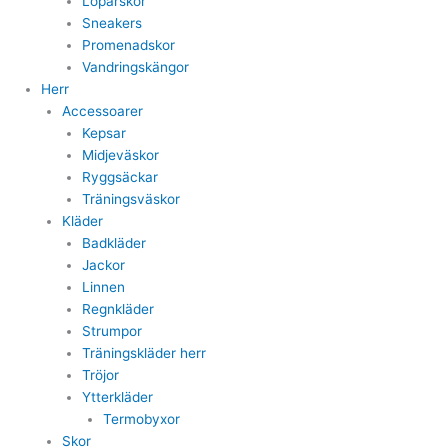
Löparskor
Sneakers
Promenadskor
Vandringskängor
Herr
Accessoarer
Kepsar
Midjeväskor
Ryggsäckar
Träningsväskor
Kläder
Badkläder
Jackor
Linnen
Regnkläder
Strumpor
Träningskläder herr
Tröjor
Ytterkläder
Termobyxor
Skor