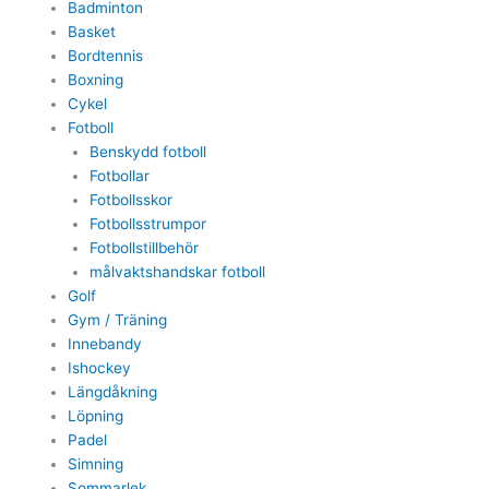
Badminton
Basket
Bordtennis
Boxning
Cykel
Fotboll
Benskydd fotboll
Fotbollar
Fotbollsskor
Fotbollsstrumpor
Fotbollstillbehör
målvaktshandskar fotboll
Golf
Gym / Träning
Innebandy
Ishockey
Längdåkning
Löpning
Padel
Simning
Sommarlek