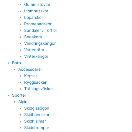
Gummistövlar
Inomhusskor
Löparskor
Promenadskor
Sandaler / Tofflor
Sneakers
Vandringskängor
Vattentäta
Vinterkängor
Barn
Accessoarer
Kepsar
Ryggsäckar
Träningsväskor
Sporter
Alpint
Skidglasögon
Skidhandskar
Skidhjälmar
Skidstrumpor