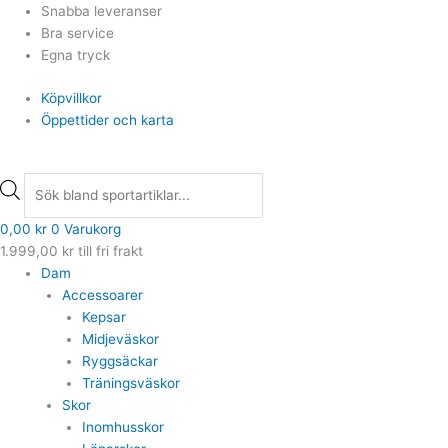
Hoppa
Products
Products
Snabba leveranser
till
search
search
Bra service
innehåll
Egna tryck
Köpvillkor
Öppettider och karta
0,00
kr
0
Varukorg
1.999,00
kr
till fri frakt
Dam
Accessoarer
Kepsar
Midjeväskor
Ryggsäckar
Träningsväskor
Skor
Inomhusskor