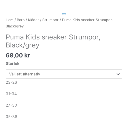
Kids
sneaker
Strumpor,
Hem
/
Barn
/
Kläder
/
Strumpor
/ Puma Kids sneaker Strumpor,
Black/grey
Black/grey
mängd
Puma Kids sneaker Strumpor,
Black/grey
69,00
kr
Storlek
23-26
31-34
27-30
35-38