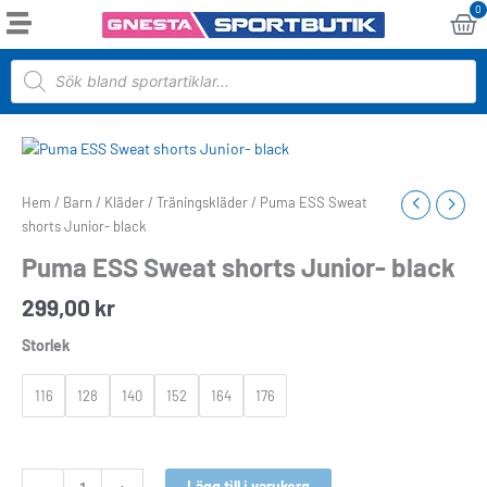
Hoppa
0
Va
till
innehåll
Products
search
Puma
ESS
Sweat
Hem
/
Barn
/
Kläder
/
Träningskläder
/ Puma ESS Sweat
shorts
shorts Junior- black
Junior-
Puma ESS Sweat shorts Junior- black
black
mängd
299,00
kr
Storlek
116
128
140
152
164
176
Lägg till i varukorg