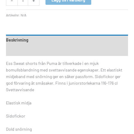
-
+
Artikelnr:
N/A
Beskrivning
Ytterligare information
Ess Sweat shorts från Puma är tillverkade i en mjuk
bomullsblandning med svettavvisande egenskaper. Ett elastiskt
midjeband med snörning ger en säker passform. Sidofickor ger
god förvaring åt småsaker. Finns i juniorstorlekarna 116-176 cl
Svettavvisande
Elastisk midja
Sidofickor
Dold snörning