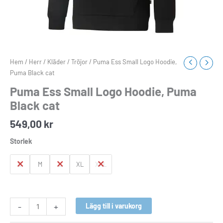
Hem
/
Herr
/
Kläder
/
Tröjor
/ Puma Ess Small Logo Hoodie,
Puma Black cat
Puma Ess Small Logo Hoodie, Puma
Black cat
549,00
kr
Storlek
S
M
L
XL
XXL
-
+
Lägg till i varukorg