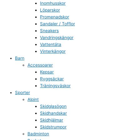
Inomhusskor
Löparskor
Promenadskor
Sandaler / Tofflor
Sneakers
Vandringskängor
Vattentäta
Vinterkängor
Barn
Accessoarer
Kepsar
Ryggsäckar
Träningsväskor
Sporter
Alpint
Skidglasögon
Skidhandskar
Skidhjälmar
Skidstrumpor
Badminton