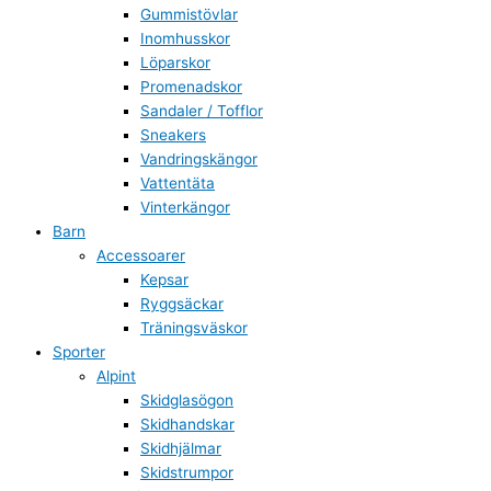
Gummistövlar
Inomhusskor
Löparskor
Promenadskor
Sandaler / Tofflor
Sneakers
Vandringskängor
Vattentäta
Vinterkängor
Barn
Accessoarer
Kepsar
Ryggsäckar
Träningsväskor
Sporter
Alpint
Skidglasögon
Skidhandskar
Skidhjälmar
Skidstrumpor