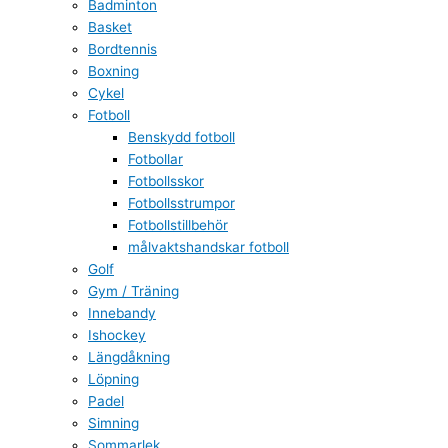
Badminton
Basket
Bordtennis
Boxning
Cykel
Fotboll
Benskydd fotboll
Fotbollar
Fotbollsskor
Fotbollsstrumpor
Fotbollstillbehör
målvaktshandskar fotboll
Golf
Gym / Träning
Innebandy
Ishockey
Längdåkning
Löpning
Padel
Simning
Sommarlek