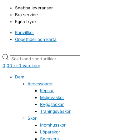
Hoppa
Puma
Products
Products
Snabba leveranser
till
ESS
search
search
Bra service
innehåll
Padded
Egna tryck
Jacket
vinterjacka
Köpvillkor
herr
Öppettider och karta
mängd
0,00
kr
0
Varukorg
Dam
Accessoarer
Kepsar
Midjeväskor
Ryggsäckar
Träningsväskor
Skor
Inomhusskor
Löparskor
Sneakers