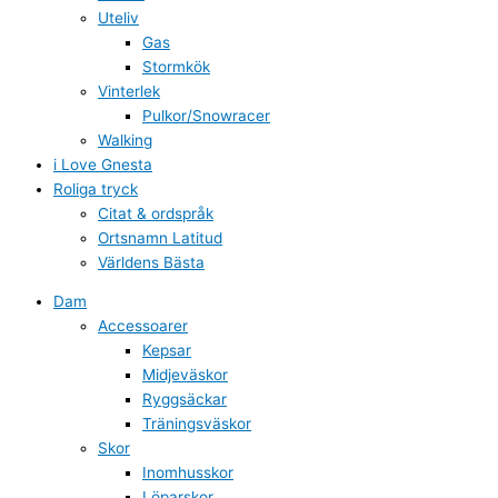
Uteliv
Gas
Stormkök
Vinterlek
Pulkor/Snowracer
Walking
i Love Gnesta
Roliga tryck
Citat & ordspråk
Ortsnamn Latitud
Världens Bästa
Dam
Accessoarer
Kepsar
Midjeväskor
Ryggsäckar
Träningsväskor
Skor
Inomhusskor
Löparskor