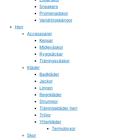
Sneakers
Promenadskor
Vandringskängor
Herr
Accessoarer
Kepsar
Midjeväskor
Ryggsäckar
Träningsväskor
Kläder
Badkläder
Jackor
Linnen
Regnkläder
Strumpor
Träningskläder herr
Tröjor
Ytterkläder
Termobyxor
Skor