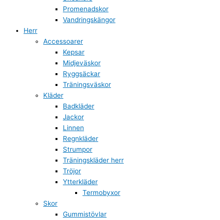
Promenadskor
Vandringskängor
Herr
Accessoarer
Kepsar
Midjeväskor
Ryggsäckar
Träningsväskor
Kläder
Badkläder
Jackor
Linnen
Regnkläder
Strumpor
Träningskläder herr
Tröjor
Ytterkläder
Termobyxor
Skor
Gummistövlar