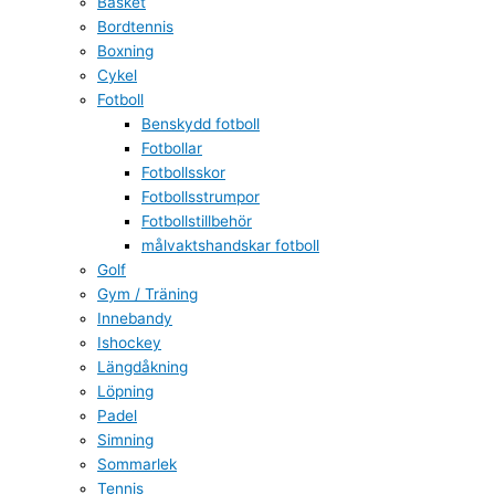
Basket
Bordtennis
Boxning
Cykel
Fotboll
Benskydd fotboll
Fotbollar
Fotbollsskor
Fotbollsstrumpor
Fotbollstillbehör
målvaktshandskar fotboll
Golf
Gym / Träning
Innebandy
Ishockey
Längdåkning
Löpning
Padel
Simning
Sommarlek
Tennis