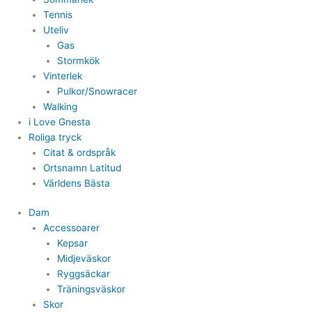
Tennis
Uteliv
Gas
Stormkök
Vinterlek
Pulkor/Snowracer
Walking
i Love Gnesta
Roliga tryck
Citat & ordspråk
Ortsnamn Latitud
Världens Bästa
Dam
Accessoarer
Kepsar
Midjeväskor
Ryggsäckar
Träningsväskor
Skor