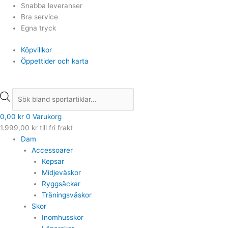
Hoppa
Products
Products
Snabba leveranser
till
search
search
Bra service
innehåll
Egna tryck
Köpvillkor
Öppettider och karta
0,00
kr
0
Varukorg
1.999,00
kr
till fri frakt
Dam
Accessoarer
Kepsar
Midjeväskor
Ryggsäckar
Träningsväskor
Skor
Inomhusskor