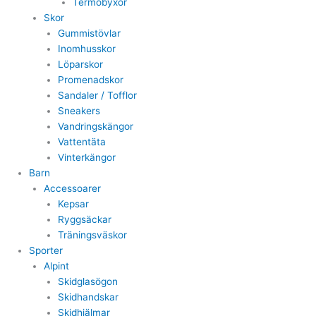
Termobyxor
Skor
Gummistövlar
Inomhusskor
Löparskor
Promenadskor
Sandaler / Tofflor
Sneakers
Vandringskängor
Vattentäta
Vinterkängor
Barn
Accessoarer
Kepsar
Ryggsäckar
Träningsväskor
Sporter
Alpint
Skidglasögon
Skidhandskar
Skidhjälmar