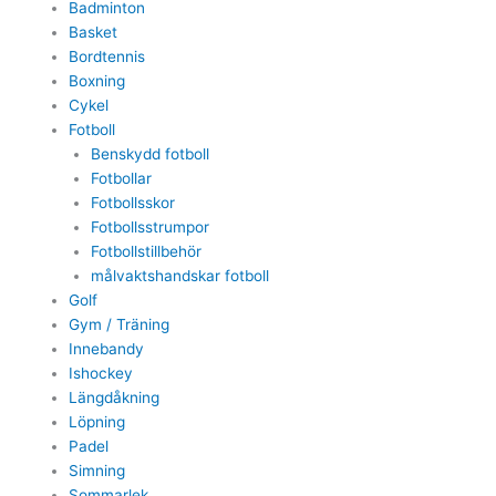
Badminton
Basket
Bordtennis
Boxning
Cykel
Fotboll
Benskydd fotboll
Fotbollar
Fotbollsskor
Fotbollsstrumpor
Fotbollstillbehör
målvaktshandskar fotboll
Golf
Gym / Träning
Innebandy
Ishockey
Längdåkning
Löpning
Padel
Simning
Sommarlek