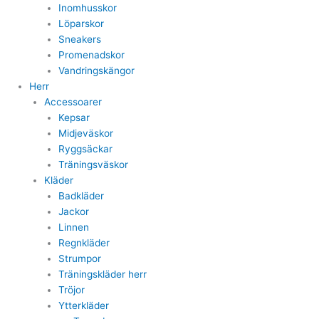
Inomhusskor
Löparskor
Sneakers
Promenadskor
Vandringskängor
Herr
Accessoarer
Kepsar
Midjeväskor
Ryggsäckar
Träningsväskor
Kläder
Badkläder
Jackor
Linnen
Regnkläder
Strumpor
Träningskläder herr
Tröjor
Ytterkläder