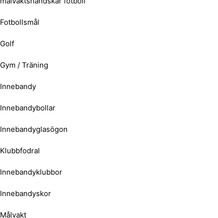
målvaktshandskar fotboll
Fotbollsmål
Golf
Gym / Träning
Innebandy
Innebandybollar
Innebandyglasögon
Klubbfodral
Innebandyklubbor
Innebandyskor
Målvakt