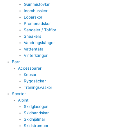
Gummistövlar
Inomhusskor
Löparskor
Promenadskor
Sandaler / Tofflor
Sneakers
Vandringskängor
Vattentäta
Vinterkängor
Barn
Accessoarer
Kepsar
Ryggsäckar
Träningsväskor
Sporter
Alpint
Skidglasögon
Skidhandskar
Skidhjälmar
Skidstrumpor