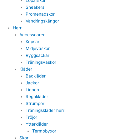
Löparskor
Sneakers
Promenadskor
Vandringskängor
Herr
Accessoarer
Kepsar
Midjeväskor
Ryggsäckar
Träningsväskor
Kläder
Badkläder
Jackor
Linnen
Regnkläder
Strumpor
Träningskläder herr
Tröjor
Ytterkläder
Termobyxor
Skor