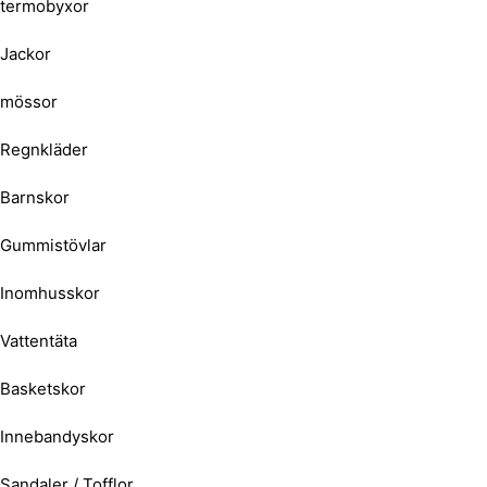
termobyxor
Jackor
mössor
Regnkläder
Barnskor
Gummistövlar
Inomhusskor
Vattentäta
Basketskor
Innebandyskor
Sandaler / Tofflor