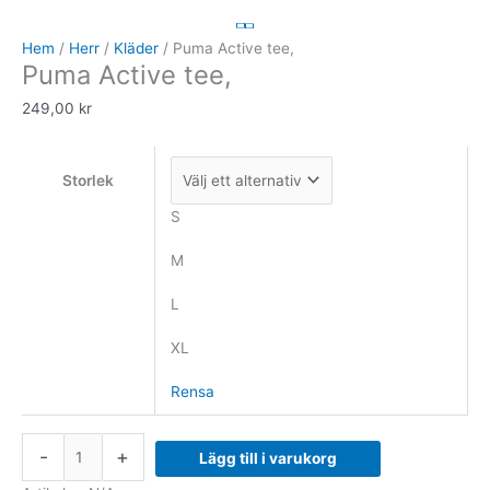
Active
tee,
Hem
/
Herr
/
Kläder
/ Puma Active tee,
Puma Active tee,
mängd
249,00
kr
Storlek
S
M
L
XL
Rensa
-
+
Lägg till i varukorg