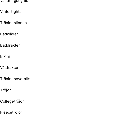
Vandringstights
Vintertights
Träningslinnen
Badkläder
Baddräkter
Bikini
Våtdräkter
Träningsoveraller
Tröjor
Collegetröjor
Fleecetröjor