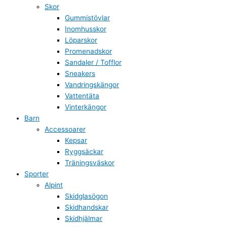
Skor
Gummistövlar
Inomhusskor
Löparskor
Promenadskor
Sandaler / Tofflor
Sneakers
Vandringskängor
Vattentäta
Vinterkängor
Barn
Accessoarer
Kepsar
Ryggsäckar
Träningsväskor
Sporter
Alpint
Skidglasögon
Skidhandskar
Skidhjälmar