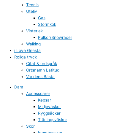
Tennis
Uteliv
Gas
Stormkök
Vinterlek
Pulkor/Snowracer
Walking
i Love Gnesta
Roliga tryck
Citat & ordspråk
Ortsnamn Latitud
Världens Bästa
Dam
Accessoarer
Kepsar
Midjeväskor
Ryggsäckar
Träningsväskor
Skor
Inomhusskor