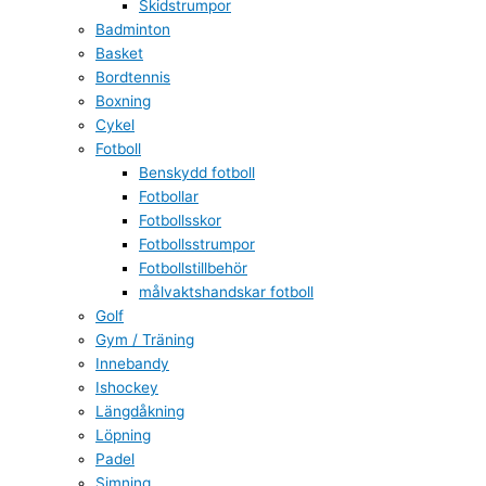
Skidstrumpor
Badminton
Basket
Bordtennis
Boxning
Cykel
Fotboll
Benskydd fotboll
Fotbollar
Fotbollsskor
Fotbollsstrumpor
Fotbollstillbehör
målvaktshandskar fotboll
Golf
Gym / Träning
Innebandy
Ishockey
Längdåkning
Löpning
Padel
Simning