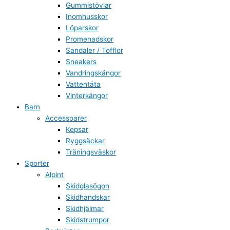
Gummistövlar
Inomhusskor
Löparskor
Promenadskor
Sandaler / Tofflor
Sneakers
Vandringskängor
Vattentäta
Vinterkängor
Barn
Accessoarer
Kepsar
Ryggsäckar
Träningsväskor
Sporter
Alpint
Skidglasögon
Skidhandskar
Skidhjälmar
Skidstrumpor