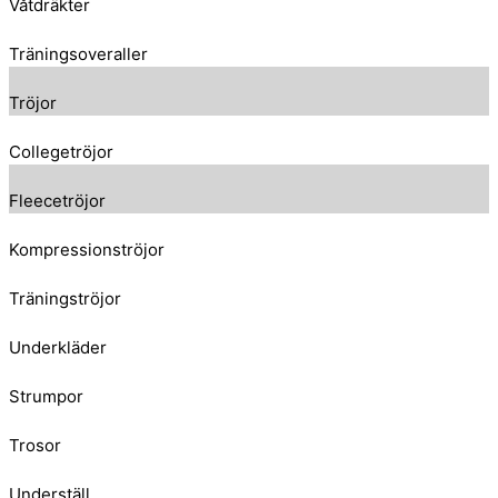
Våtdräkter
Träningsoveraller
Tröjor
Collegetröjor
Fleecetröjor
Kompressionströjor
Träningströjor
Underkläder
Strumpor
Trosor
Underställ