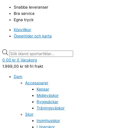
Hoppa
Kari
Products
Products
Snabba leveranser
till
Traa
search
search
Bra service
innehåll
Olga
Egna tryck
Fleece
Fancy
Köpvillkor
mängd
Öppettider och karta
0,00
kr
0
Varukorg
1.999,00
kr
till fri frakt
Dam
Accessoarer
Kepsar
Midjeväskor
Ryggsäckar
Träningsväskor
Skor
Inomhusskor
Löparskor