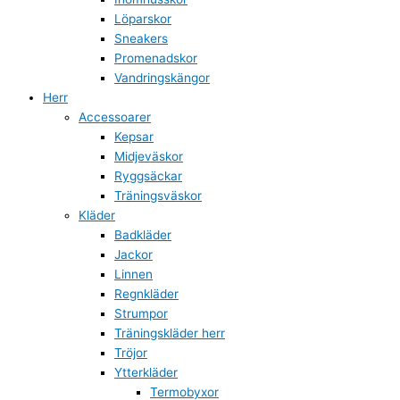
Löparskor
Sneakers
Promenadskor
Vandringskängor
Herr
Accessoarer
Kepsar
Midjeväskor
Ryggsäckar
Träningsväskor
Kläder
Badkläder
Jackor
Linnen
Regnkläder
Strumpor
Träningskläder herr
Tröjor
Ytterkläder
Termobyxor