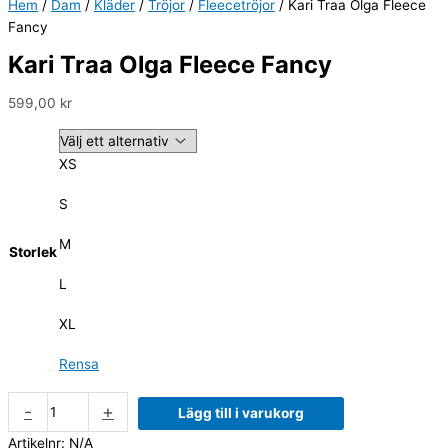
Hem
/
Dam
/
Kläder
/
Tröjor
/
Fleecetröjor
/ Kari Traa Olga Fleece
Fancy
Kari Traa Olga Fleece Fancy
599,00
kr
XS
S
M
Storlek
L
XL
Rensa
-
+
Lägg till i varukorg
Artikelnr:
N/A