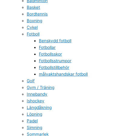
Badminton
Basket
Bordtennis
Boxning
Cykel
Fotboll
Benskydd fotboll
Fotbollar
Fotbollsskor
Fotbollsstrumpor
Fotbollstillbehör
målvaktshandskar fotboll
Golf
Gym / Träning
Innebandy
Ishockey
Längdåkning
Löpning
Padel
Simning
Sommarlek