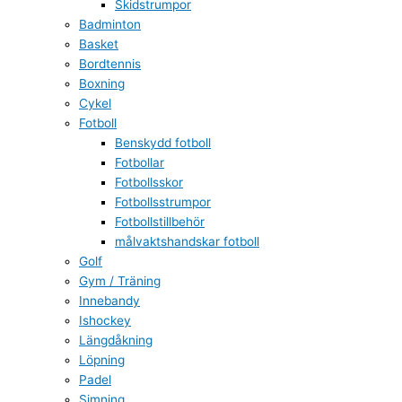
Skidstrumpor
Badminton
Basket
Bordtennis
Boxning
Cykel
Fotboll
Benskydd fotboll
Fotbollar
Fotbollsskor
Fotbollsstrumpor
Fotbollstillbehör
målvaktshandskar fotboll
Golf
Gym / Träning
Innebandy
Ishockey
Längdåkning
Löpning
Padel
Simning