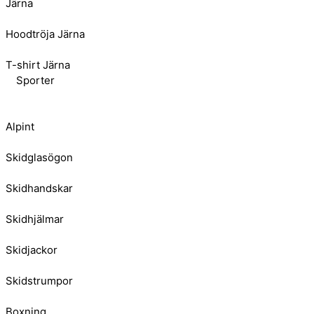
Järna
Hoodtröja Järna
T-shirt Järna
Sporter
Alpint
Skidglasögon
Skidhandskar
Skidhjälmar
Skidjackor
Skidstrumpor
Boxning