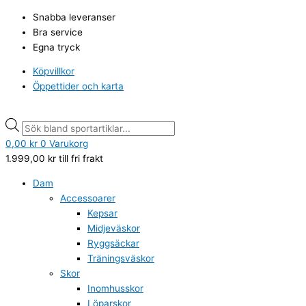
Hoppa
Nordic
Products
Products
Snabba leveranser
till
Grip
search
search
Bra service
innehåll
Easy
Egna tryck
broddar
mängd
Köpvillkor
Öppettider och karta
0,00
kr
0
Varukorg
1.999,00
kr
till fri frakt
Dam
Accessoarer
Kepsar
Midjeväskor
Ryggsäckar
Träningsväskor
Skor
Inomhusskor
Löparskor