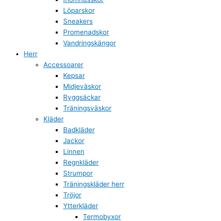
Löparskor
Sneakers
Promenadskor
Vandringskängor
Herr
Accessoarer
Kepsar
Midjeväskor
Ryggsäckar
Träningsväskor
Kläder
Badkläder
Jackor
Linnen
Regnkläder
Strumpor
Träningskläder herr
Tröjor
Ytterkläder
Termobyxor