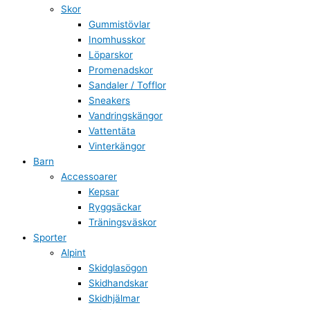
Skor
Gummistövlar
Inomhusskor
Löparskor
Promenadskor
Sandaler / Tofflor
Sneakers
Vandringskängor
Vattentäta
Vinterkängor
Barn
Accessoarer
Kepsar
Ryggsäckar
Träningsväskor
Sporter
Alpint
Skidglasögon
Skidhandskar
Skidhjälmar