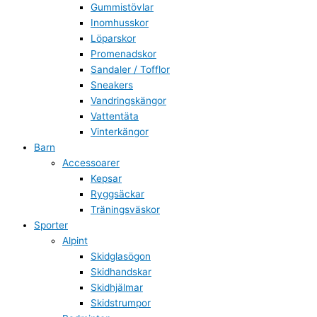
Gummistövlar
Inomhusskor
Löparskor
Promenadskor
Sandaler / Tofflor
Sneakers
Vandringskängor
Vattentäta
Vinterkängor
Barn
Accessoarer
Kepsar
Ryggsäckar
Träningsväskor
Sporter
Alpint
Skidglasögon
Skidhandskar
Skidhjälmar
Skidstrumpor