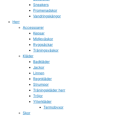
Sneakers
Promenadskor
Vandringskängor
Herr
Accessoarer
Kepsar
Midjeväskor
Ryggsäckar
Träningsväskor
Kläder
Badkläder
Jackor
Linnen
Regnkläder
Strumpor
Träningskläder herr
Tröjor
Ytterkläder
Termobyxor
Skor