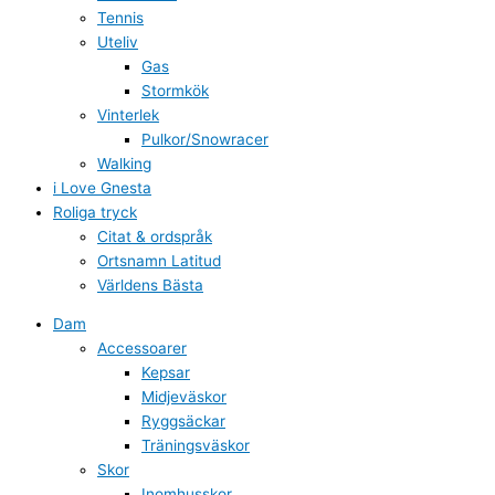
Tennis
Uteliv
Gas
Stormkök
Vinterlek
Pulkor/Snowracer
Walking
i Love Gnesta
Roliga tryck
Citat & ordspråk
Ortsnamn Latitud
Världens Bästa
Dam
Accessoarer
Kepsar
Midjeväskor
Ryggsäckar
Träningsväskor
Skor
Inomhusskor