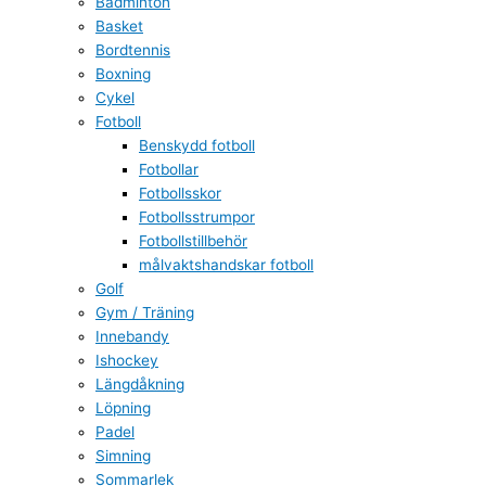
Badminton
Basket
Bordtennis
Boxning
Cykel
Fotboll
Benskydd fotboll
Fotbollar
Fotbollsskor
Fotbollsstrumpor
Fotbollstillbehör
målvaktshandskar fotboll
Golf
Gym / Träning
Innebandy
Ishockey
Längdåkning
Löpning
Padel
Simning
Sommarlek