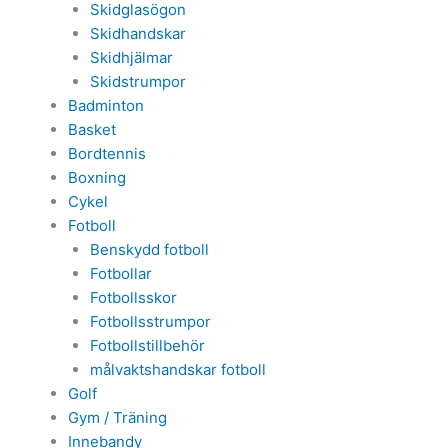
Skidglasögon
Skidhandskar
Skidhjälmar
Skidstrumpor
Badminton
Basket
Bordtennis
Boxning
Cykel
Fotboll
Benskydd fotboll
Fotbollar
Fotbollsskor
Fotbollsstrumpor
Fotbollstillbehör
målvaktshandskar fotboll
Golf
Gym / Träning
Innebandy