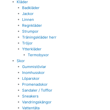
Kläder
Badkläder
Jackor
Linnen
Regnkläder
Strumpor
Träningskläder herr
Tröjor
Ytterkläder
Termobyxor
Skor
Gummistövlar
Inomhusskor
Löparskor
Promenadskor
Sandaler / Tofflor
Sneakers
Vandringskängor
Vattentäta