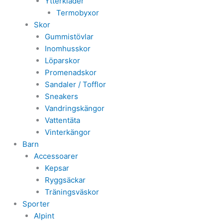
Ytterkläder
Termobyxor
Skor
Gummistövlar
Inomhusskor
Löparskor
Promenadskor
Sandaler / Tofflor
Sneakers
Vandringskängor
Vattentäta
Vinterkängor
Barn
Accessoarer
Kepsar
Ryggsäckar
Träningsväskor
Sporter
Alpint