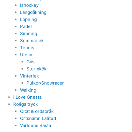
Ishockey
Längdåkning
Löpning
Padel
Simning
Sommarlek
Tennis
Uteliv
Gas
Stormkök
Vinterlek
Pulkor/Snowracer
Walking
i Love Gnesta
Roliga tryck
Citat & ordspråk
Ortsnamn Latitud
Världens Bästa