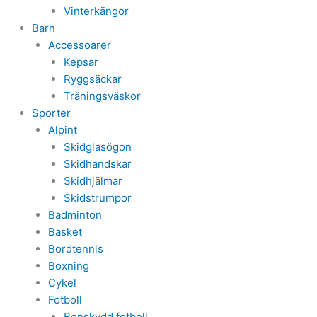
Vinterkängor
Barn
Accessoarer
Kepsar
Ryggsäckar
Träningsväskor
Sporter
Alpint
Skidglasögon
Skidhandskar
Skidhjälmar
Skidstrumpor
Badminton
Basket
Bordtennis
Boxning
Cykel
Fotboll
Benskydd fotboll